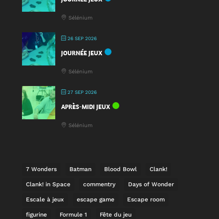
Sélénium
26 SEP 2026
JOURNÉE JEUX
Sélénium
27 SEP 2026
APRÈS-MIDI JEUX
Sélénium
7 Wonders
Batman
Blood Bowl
Clank!
Clank! in Space
commentry
Days of Wonder
Escale à jeux
escape game
Escape room
figurine
Formule 1
Fête du jeu