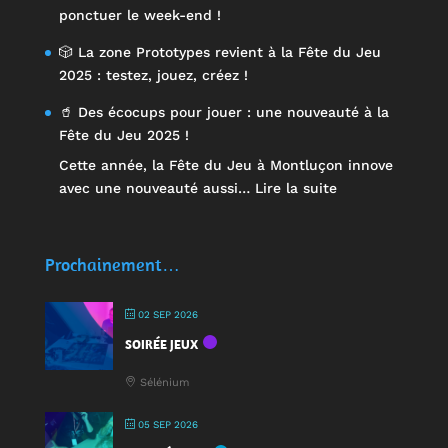
ponctuer le week-end !
🎲 La zone Prototypes revient à la Fête du Jeu
2025 : testez, jouez, créez !
🥤 Des écocups pour jouer : une nouveauté à la
Fête du Jeu 2025 !
Cette année, la Fête du Jeu à Montluçon innove
:
avec une nouveauté aussi…
Lire la suite
🥤
Des
écocups
Prochainement…
pour
jouer
02 SEP 2026
:
SOIRÉE JEUX
une
nouveauté
Sélénium
à
la
05 SEP 2026
Fête