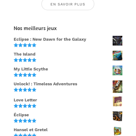
EN SAVOIR PLUS
Nos meilleurs jeux
Eclipse : New Dawn for the Galaxy
Note
5.00
The Island
sur 5
Note
5.00
My Little Scythe
sur 5
Note
5.00
Unlock! : Timeless Adventures
sur 5
Note
5.00
Love Letter
sur 5
Note
5.00
Éclipse
sur 5
Note
5.00
Hansel et Gretel
sur 5