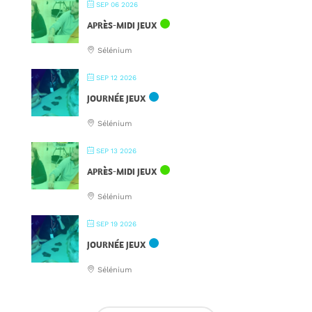
SEP 06 2026
APRÈS-MIDI JEUX
Sélénium
SEP 12 2026
JOURNÉE JEUX
Sélénium
SEP 13 2026
APRÈS-MIDI JEUX
Sélénium
SEP 19 2026
JOURNÉE JEUX
Sélénium