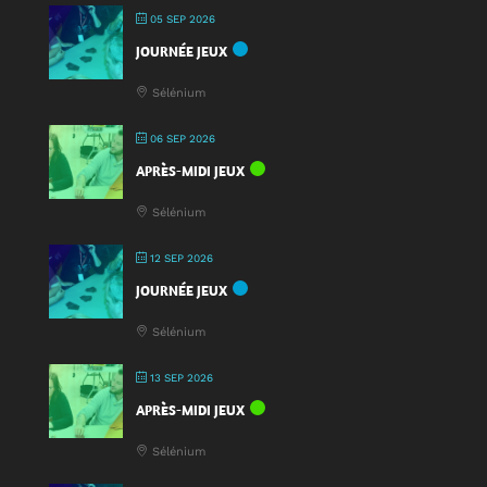
la
05 SEP 2026
Fête
JOURNÉE JEUX
du
Jeu
Sélénium
2025
!
06 SEP 2026
APRÈS-MIDI JEUX
Sélénium
12 SEP 2026
JOURNÉE JEUX
Sélénium
13 SEP 2026
APRÈS-MIDI JEUX
Sélénium