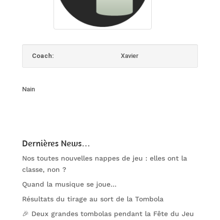
Coach:
Xavier
Nain
Dernières News…
Nos toutes nouvelles nappes de jeu : elles ont la
classe, non ?
Quand la musique se joue…
Résultats du tirage au sort de la Tombola
🎉 Deux grandes tombolas pendant la Fête du Jeu