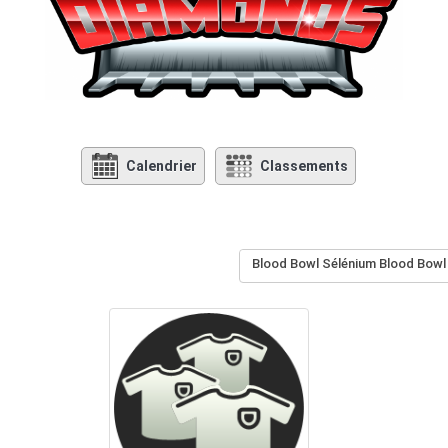
Calendrier
Classements
Blood Bowl Sélénium Blood Bowl