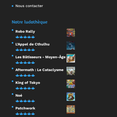
Nous contacter
Notre ludothèque
Robo Rally
Note
5.00
L’Appel de Cthulhu
sur 5
Note
5.00
Les Bâtisseurs - Moyen-Âge
sur 5
Note
5.00
Aftermath : Le Cataclysme
sur 5
Note
5.00
King of Tokyo
sur 5
Note
5.00
Noé
sur 5
Note
5.00
Patchwork
sur 5