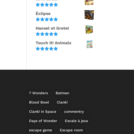
sur 5
Note
5.00
Éclipse
sur 5
Note
5.00
Hansel et Gretel
sur 5
Note
5.00
Touch it! Animals
sur 5
Note
5.00
sur 5
7 Wonders
Batman
Blood Bowl
Clank!
Clank! in Space
commentry
Days of Wonder
Escale à jeux
escape game
Escape room