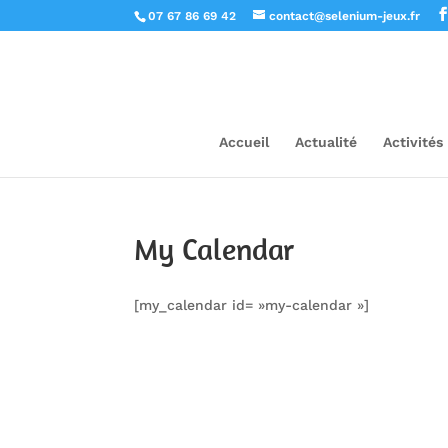
07 67 86 69 42
contact@selenium-jeux.fr
Accueil
Actualité
Activités
My Calendar
[my_calendar id= »my-calendar »]