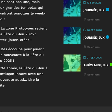
 ne sont pas une, mais
19 SEP 2026
ux grandes tombolas qui
JOURNÉE JEUX
endront ponctuer le week-
d !
Sélénium
 La zone Prototypes revient
26 SEP 2026
la Fête du Jeu 2025 :
JOURNÉE JEUX
stez, jouez, créez !
Sélénium
 Des écocups pour jouer :
e nouveauté à la Fête du
27 SEP 2026
u 2025 !
APRÈS-MIDI JEUX
tte année, la Fête du Jeu à
ntluçon innove avec une
Sélénium
ouveauté aussi…
Lire la
:
ite
🥤
Des
écocups
pour