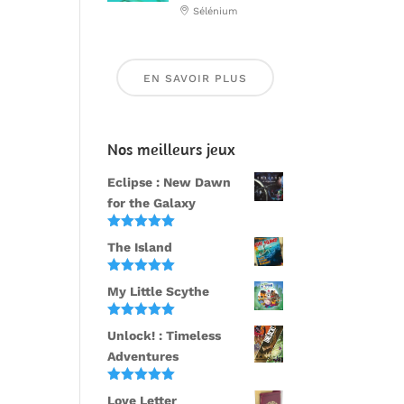
Sélénium
EN SAVOIR PLUS
Nos meilleurs jeux
Eclipse : New Dawn
for the Galaxy
Note
5.00
The Island
sur 5
Note
5.00
My Little Scythe
sur 5
Note
5.00
Unlock! : Timeless
sur 5
Adventures
Note
5.00
Love Letter