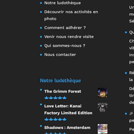
Notre ludothèque
Un
Découvrir nos activités en
mo
photo
Sé
Comment adhérer ?
Qu
Venir nous rendre visite
Ch
Qui sommes-nous ?
vi
Nous contacter
in
pe
Ré
Notre ludothèque
la
Dé
The Grimm Forest
ti
de
Note
5.00
Love Letter: Kanai
sur 5
Factory Limited Edition
🎉
pe
Note
5.00
Shadows : Amsterdam
Pe
sur 5