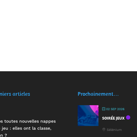
niers articles
Prochainement…
02 SEP 2026
SOIRÉE JEUX
s toutes nouvelles nappes
 jeu : elles ont la classe,
Sélénium
n ?