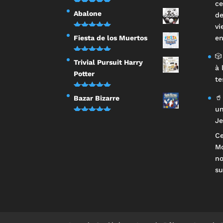
ce
Note
5.00
Abalone
de
sur 5
vi
Note
5.00
Fiesta de los Muertos
en
sur 5
🎲
Note
5.00
Trivial Pursuit Harry
à 
sur 5
Potter
te
Note
5.00
🥤
Bazar Bizarre
sur 5
un
Note
5.00
Je
sur 5
Ce
Mo
n
su