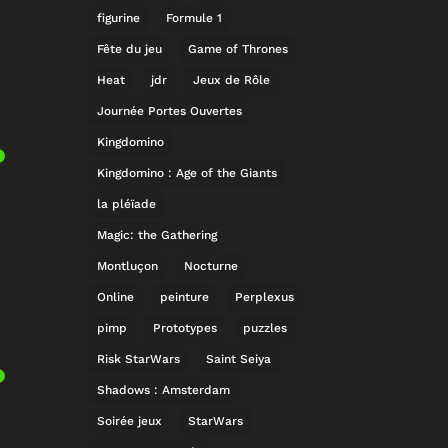
figurine
Formule 1
Fête du jeu
Game of Thrones
Heat
jdr
Jeux de Rôle
Journée Portes Ouvertes
Kingdomino
Kingdomino : Age of the Giants
la pléïade
Magic: the Gathering
Montluçon
Nocturne
Online
peinture
Perplexus
pimp
Prototypes
puzzles
Risk StarWars
Saint Seiya
Shadows : Amsterdam
Soirée jeux
StarWars