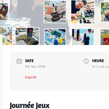
DATE
HEURE
09 Nov 2019
14 h 00 m
Expiré!
Journée Jeux