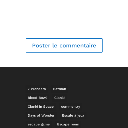
7 Wonders
Batman
Blood Bowl
Clank!
Clank! in Space
commentry
Days of Wonder
Escale à jeux
escape game
Escape room