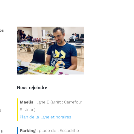
os
r
Nous rejoindre
Maelis
: ligne E (arrêt : Carrefour
St Jean)
t
Plan de la ligne et horaires
Parking
: place de l'Escadrille
us