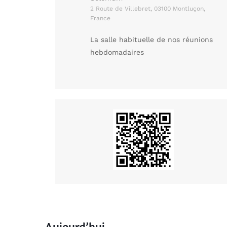
2 Route de Villebret, 03100 Montluçon,
France
La salle habituelle de nos réunions
hebdomadaires
Aujourd’hui