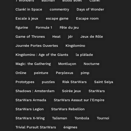
7 Wonders
Batman
Blood Bowl
Clank!
Clank! in Space
commentry
Days of Wonder
Escale à jeux
escape game
Escape room
figurine
Formule 1
Fête du jeu
Game of Thrones
Heat
jdr
Jeux de Rôle
Journée Portes Ouvertes
Kingdomino
Kingdomino : Age of the Giants
la pléïade
Magic: the Gathering
Montluçon
Nocturne
Online
peinture
Perplexus
pimp
Prototypes
puzzles
Risk StarWars
Saint Seiya
Shadows : Amsterdam
Soirée jeux
StarWars
StarWars Armada
StarWars Assaut sur l'Empire
StarWars Legion
StarWars Rebellion
StarWars X-Wing
Talisman
Tombola
Tournoi
Trivial Pursuit StarWars
énigmes