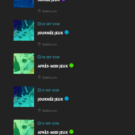
une
nouveauté
Sélénium
à
la
05 SEP 2026
Fête
JOURNÉE JEUX
du
Jeu
Sélénium
2025
!
06 SEP 2026
APRÈS-MIDI JEUX
Sélénium
12 SEP 2026
JOURNÉE JEUX
Sélénium
13 SEP 2026
APRÈS-MIDI JEUX