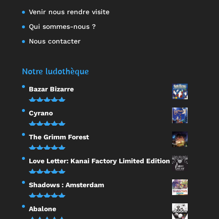
Venir nous rendre visite
Qui sommes-nous ?
Nous contacter
Notre ludothèque
Bazar Bizarre
Note
5.00
Cyrano
sur 5
Note
5.00
The Grimm Forest
sur 5
Note
5.00
Love Letter: Kanai Factory Limited Edition
sur 5
Note
5.00
Shadows : Amsterdam
sur 5
Note
5.00
Abalone
sur 5