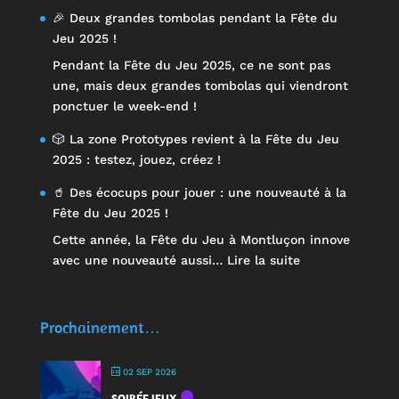
🎉 Deux grandes tombolas pendant la Fête du
Jeu 2025 !
Pendant la Fête du Jeu 2025, ce ne sont pas
une, mais deux grandes tombolas qui viendront
ponctuer le week-end !
🎲 La zone Prototypes revient à la Fête du Jeu
2025 : testez, jouez, créez !
🥤 Des écocups pour jouer : une nouveauté à la
Fête du Jeu 2025 !
Cette année, la Fête du Jeu à Montluçon innove
:
avec une nouveauté aussi…
Lire la suite
🥤
Des
écocups
Prochainement…
pour
jouer
02 SEP 2026
:
SOIRÉE JEUX