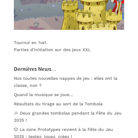
Tournoi en 1vs1.
Parties d’initiation sur des jeux XXL
Dernières News…
Nos toutes nouvelles nappes de jeu : elles ont la
classe, non ?
Quand la musique se joue…
Résultats du tirage au sort de la Tombola
🎉 Deux grandes tombolas pendant la Fête du Jeu
2025 !
🎲 La zone Prototypes revient à la Fête du Jeu
2025 : testez, jouez, créez !