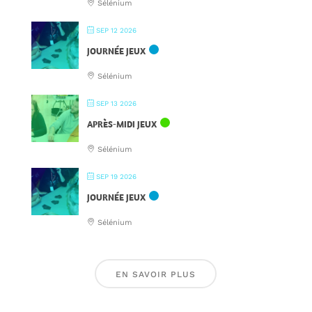
Sélénium
SEP 12 2026
JOURNÉE JEUX
Sélénium
SEP 13 2026
APRÈS-MIDI JEUX
Sélénium
SEP 19 2026
JOURNÉE JEUX
Sélénium
EN SAVOIR PLUS