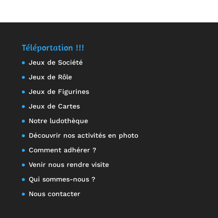
sur 5
Téléportation !!!
Jeux de Société
Jeux de Rôle
Jeux de Figurines
Jeux de Cartes
Notre ludothèque
Découvrir nos activités en photo
Comment adhérer ?
Venir nous rendre visite
Qui sommes-nous ?
Nous contacter