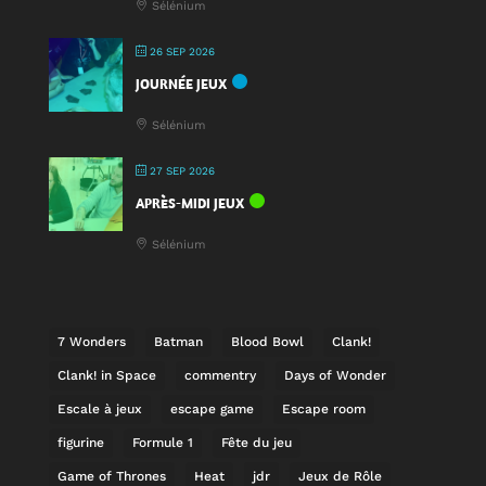
Sélénium
26 SEP 2026
JOURNÉE JEUX
Sélénium
27 SEP 2026
APRÈS-MIDI JEUX
Sélénium
7 Wonders
Batman
Blood Bowl
Clank!
Clank! in Space
commentry
Days of Wonder
Escale à jeux
escape game
Escape room
figurine
Formule 1
Fête du jeu
Game of Thrones
Heat
jdr
Jeux de Rôle