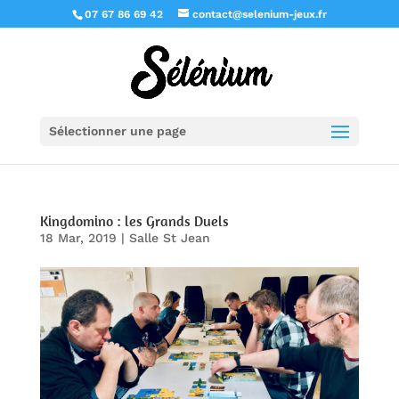
07 67 86 69 42
contact@selenium-jeux.fr
Sélectionner une page
Kingdomino : les Grands Duels
18 Mar, 2019
|
Salle St Jean