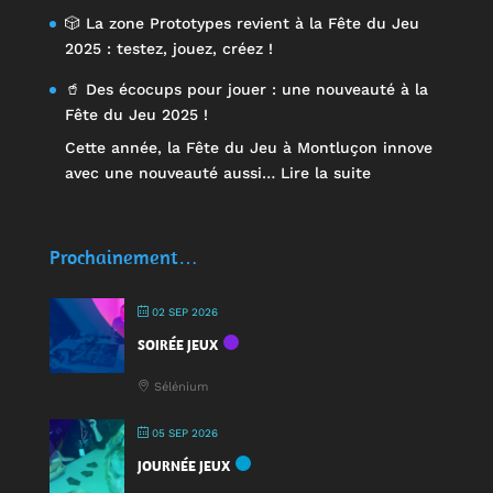
🎲 La zone Prototypes revient à la Fête du Jeu
2025 : testez, jouez, créez !
🥤 Des écocups pour jouer : une nouveauté à la
Fête du Jeu 2025 !
Cette année, la Fête du Jeu à Montluçon innove
:
avec une nouveauté aussi…
Lire la suite
🥤
Des
écocups
Prochainement…
pour
jouer
02 SEP 2026
:
SOIRÉE JEUX
une
nouveauté
Sélénium
à
la
05 SEP 2026
Fête
JOURNÉE JEUX
du