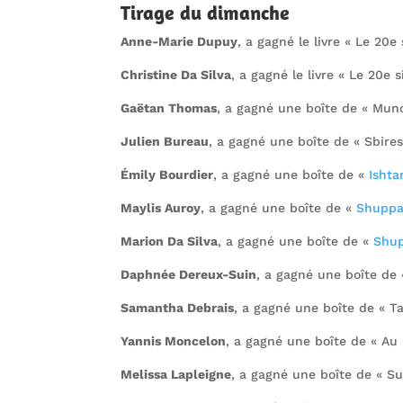
Tirage du dimanche
Anne-Marie Dupuy
, a gagné le livre « Le 20e
Christine Da Silva
, a gagné le livre « Le 20e 
Gaëtan Thomas
, a gagné une boîte de « Mun
Julien Bureau
, a gagné une boîte de « Sbires
Émily Bourdier
, a gagné une boîte de «
Ishta
Maylis Auroy
, a gagné une boîte de «
Shupp
Marion Da Silva
, a gagné une boîte de «
Shu
Daphnée Dereux-Suin
, a gagné une boîte de
Samantha Debrais
, a gagné une boîte de « T
Yannis Moncelon
, a gagné une boîte de « Au
Melissa Lapleigne
, a gagné une boîte de « Su