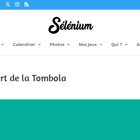
Calendrier
Photos
Nos jeux
Qui ?
A
ort de la Tombola