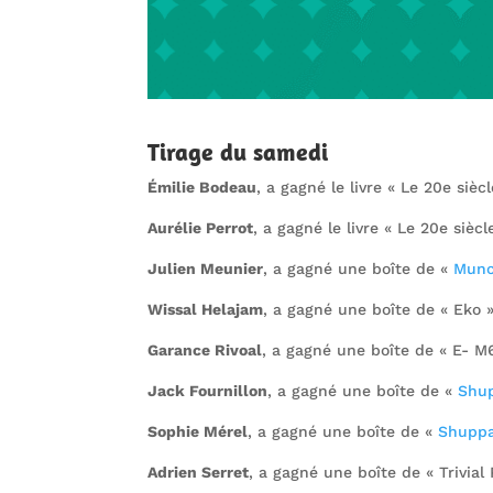
Tirage du samedi
Émilie Bodeau
, a gagné le livre « Le 20e siè
Aurélie Perrot
, a gagné le livre « Le 20e sièc
Julien Meunier
, a gagné une boîte de «
Munc
Wissal Helajam
, a gagné une boîte de « Eko 
Garance Rivoal
, a gagné une boîte de « E- M
Jack Fournillon
, a gagné une boîte de «
Shu
Sophie Mérel
, a gagné une boîte de «
Shupp
Adrien Serret
, a gagné une boîte de « Trivial