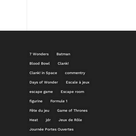
7 Wonders
Batman
Blood Bowl
Clank!
Clank! in Space
commentry
Days of Wonder
Escale à jeux
escape game
Escape room
figurine
Formule 1
Fête du jeu
Game of Thrones
Heat
jdr
Jeux de Rôle
Journée Portes Ouvertes