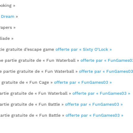
ooking »
 Dream
»
Papers »
liade »
tie gratuite d’escape game
offerte par « Sixty O’Lock »
e partie gratuite de « Fun Waterball »
offerte par « FunGames0
e partie gratuite de « Fun Waterball »
offerte par « FunGames03
e gratuite de « Fun Cage »
offerte par « FunGames03 »
artie gratuite de « Fun Waterball »
offerte par « FunGames03 »
rtie gratuite de « Fun Battle »
offerte par « FunGames03 »
artie gratuite de « Fun Battle »
offerte par « FunGames03 »