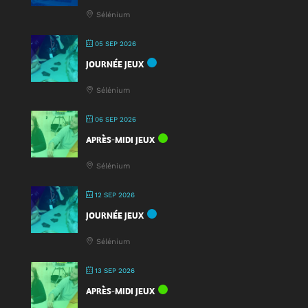
nouveauté
Sélénium
à
la
05 SEP 2026
Fête
JOURNÉE JEUX
du
Jeu
Sélénium
2025
!
06 SEP 2026
APRÈS-MIDI JEUX
Sélénium
12 SEP 2026
JOURNÉE JEUX
Sélénium
13 SEP 2026
APRÈS-MIDI JEUX