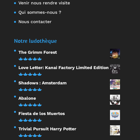
Venir nous rendre visite
Qui sommes-nous ?
Nous contacter
Notre ludothèque
The Grimm Forest
Note
5.00
Love Letter: Kanai Factory Limited Edition
sur 5
Note
5.00
Shadows : Amsterdam
sur 5
Note
5.00
Abalone
sur 5
Note
5.00
Fiesta de los Muertos
sur 5
Note
5.00
Trivial Pursuit Harry Potter
sur 5