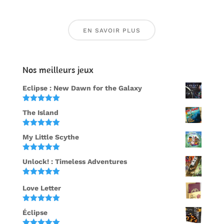
EN SAVOIR PLUS
Nos meilleurs jeux
Eclipse : New Dawn for the Galaxy
Note
5.00
The Island
sur 5
Note
5.00
My Little Scythe
sur 5
Note
5.00
Unlock! : Timeless Adventures
sur 5
Note
5.00
Love Letter
sur 5
Note
5.00
Éclipse
sur 5