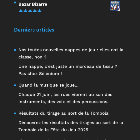
Note
5.00
Bazar Bizarre
sur 5
Note
5.00
sur 5
Derniers articles
Nos toutes nouvelles nappes de jeu : elles ont la
classe, non ?
Une nappe, c’est juste un morceau de tissu ?
Pas chez Sélénium !
Quand la musique se joue…
Chaque 21 juin, les rues vibrent au son des
instruments, des voix et des percussions.
Résultats du tirage au sort de la Tombola
Découvrez les résultats des tirages au sort de la
Tombola de la Fête du Jeu 2025