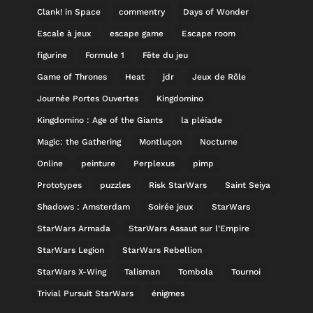
Clank! in Space
commentry
Days of Wonder
Escale à jeux
escape game
Escape room
figurine
Formule 1
Fête du jeu
Game of Thrones
Heat
jdr
Jeux de Rôle
Journée Portes Ouvertes
Kingdomino
Kingdomino : Age of the Giants
la pléïade
Magic: the Gathering
Montluçon
Nocturne
Online
peinture
Perplexus
pimp
Prototypes
puzzles
Risk StarWars
Saint Seiya
Shadows : Amsterdam
Soirée jeux
StarWars
StarWars Armada
StarWars Assaut sur l'Empire
StarWars Legion
StarWars Rebellion
StarWars X-Wing
Talisman
Tombola
Tournoi
Trivial Pursuit StarWars
énigmes