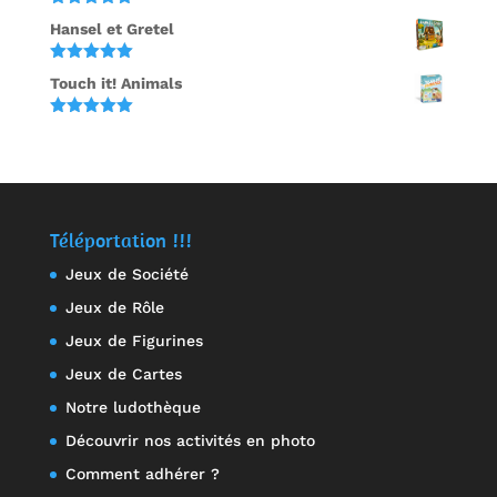
Note
5.00
Hansel et Gretel
sur 5
Note
5.00
Touch it! Animals
sur 5
Note
5.00
sur 5
Téléportation !!!
Jeux de Société
Jeux de Rôle
Jeux de Figurines
Jeux de Cartes
Notre ludothèque
Découvrir nos activités en photo
Comment adhérer ?