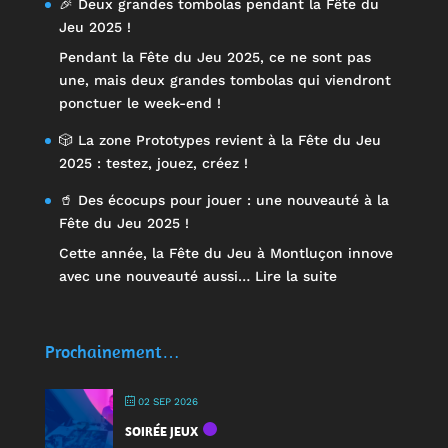
🎉 Deux grandes tombolas pendant la Fête du
Jeu 2025 !
Pendant la Fête du Jeu 2025, ce ne sont pas
une, mais deux grandes tombolas qui viendront
ponctuer le week-end !
🎲 La zone Prototypes revient à la Fête du Jeu
2025 : testez, jouez, créez !
🥤 Des écocups pour jouer : une nouveauté à la
Fête du Jeu 2025 !
Cette année, la Fête du Jeu à Montluçon innove
:
avec une nouveauté aussi…
Lire la suite
🥤
Des
écocups
Prochainement…
pour
jouer
02 SEP 2026
:
SOIRÉE JEUX
une