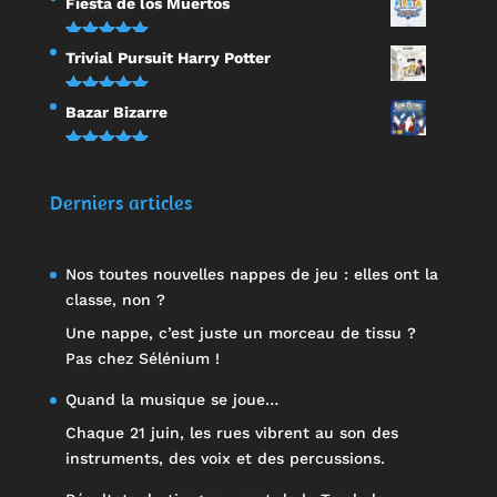
Fiesta de los Muertos
sur 5
Note
5.00
Trivial Pursuit Harry Potter
sur 5
Note
5.00
Bazar Bizarre
sur 5
Note
5.00
sur 5
Derniers articles
Nos toutes nouvelles nappes de jeu : elles ont la
classe, non ?
Une nappe, c’est juste un morceau de tissu ?
Pas chez Sélénium !
Quand la musique se joue…
Chaque 21 juin, les rues vibrent au son des
instruments, des voix et des percussions.