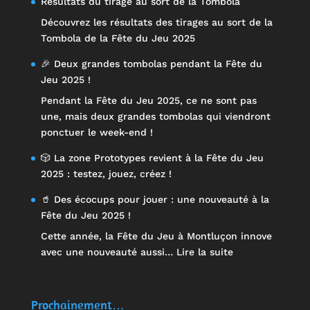
Résultats du tirage au sort de la Tombola
Découvrez les résultats des tirages au sort de la
Tombola de la Fête du Jeu 2025
🎉 Deux grandes tombolas pendant la Fête du
Jeu 2025 !
Pendant la Fête du Jeu 2025, ce ne sont pas
une, mais deux grandes tombolas qui viendront
ponctuer le week-end !
🎲 La zone Prototypes revient à la Fête du Jeu
2025 : testez, jouez, créez !
🥤 Des écocups pour jouer : une nouveauté à la
Fête du Jeu 2025 !
Cette année, la Fête du Jeu à Montluçon innove
:
avec une nouveauté aussi…
Lire la suite
🥤
Des
écocups
Prochainement…