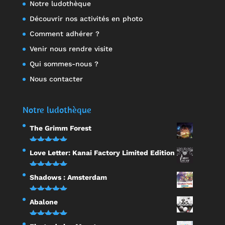
Notre ludothèque
Découvrir nos activités en photo
Comment adhérer ?
Venir nous rendre visite
Qui sommes-nous ?
Nous contacter
Notre ludothèque
The Grimm Forest
Note
5.00
Love Letter: Kanai Factory Limited Edition
sur 5
Note
5.00
Shadows : Amsterdam
sur 5
Note
5.00
Abalone
sur 5
Note
5.00