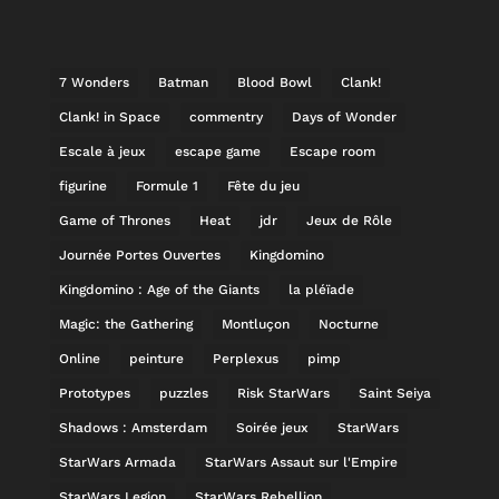
7 Wonders
Batman
Blood Bowl
Clank!
Clank! in Space
commentry
Days of Wonder
Escale à jeux
escape game
Escape room
figurine
Formule 1
Fête du jeu
Game of Thrones
Heat
jdr
Jeux de Rôle
Journée Portes Ouvertes
Kingdomino
Kingdomino : Age of the Giants
la pléïade
Magic: the Gathering
Montluçon
Nocturne
Online
peinture
Perplexus
pimp
Prototypes
puzzles
Risk StarWars
Saint Seiya
Shadows : Amsterdam
Soirée jeux
StarWars
StarWars Armada
StarWars Assaut sur l'Empire
StarWars Legion
StarWars Rebellion