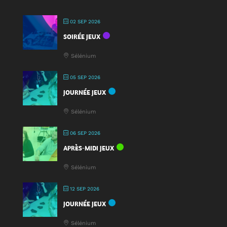
pour
jouer
02 SEP 2026
:
SOIRÉE JEUX
une
nouveauté
Sélénium
à
la
05 SEP 2026
Fête
JOURNÉE JEUX
du
Jeu
Sélénium
2025
!
06 SEP 2026
APRÈS-MIDI JEUX
Sélénium
12 SEP 2026
JOURNÉE JEUX
Sélénium