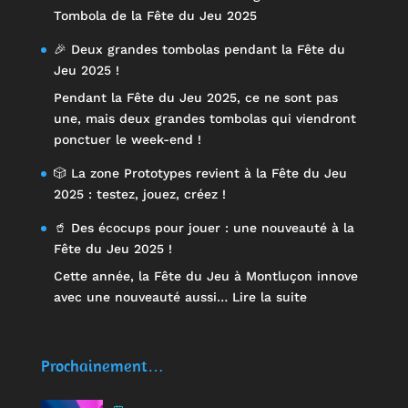
Tombola de la Fête du Jeu 2025
🎉 Deux grandes tombolas pendant la Fête du
Jeu 2025 !
Pendant la Fête du Jeu 2025, ce ne sont pas
une, mais deux grandes tombolas qui viendront
ponctuer le week-end !
🎲 La zone Prototypes revient à la Fête du Jeu
2025 : testez, jouez, créez !
🥤 Des écocups pour jouer : une nouveauté à la
Fête du Jeu 2025 !
Cette année, la Fête du Jeu à Montluçon innove
:
avec une nouveauté aussi…
Lire la suite
🥤
Des
écocups
Prochainement…
pour
jouer