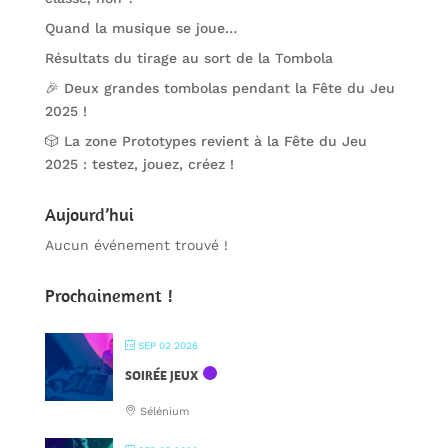
Quand la musique se joue…
Résultats du tirage au sort de la Tombola
🎉 Deux grandes tombolas pendant la Fête du Jeu
2025 !
🎲 La zone Prototypes revient à la Fête du Jeu
2025 : testez, jouez, créez !
Aujourd’hui
Aucun événement trouvé !
Prochainement !
SEP 02 2026
SOIRÉE JEUX
Sélénium