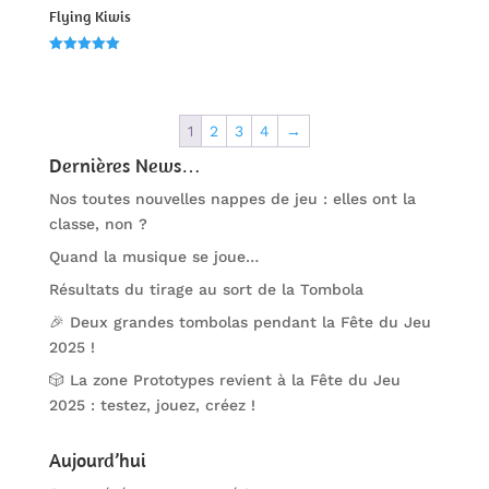
Flying Kiwis
Note
5.00
sur 5
1
2
3
4
→
Dernières News…
Nos toutes nouvelles nappes de jeu : elles ont la
classe, non ?
Quand la musique se joue…
Résultats du tirage au sort de la Tombola
🎉 Deux grandes tombolas pendant la Fête du Jeu
2025 !
🎲 La zone Prototypes revient à la Fête du Jeu
2025 : testez, jouez, créez !
Aujourd’hui