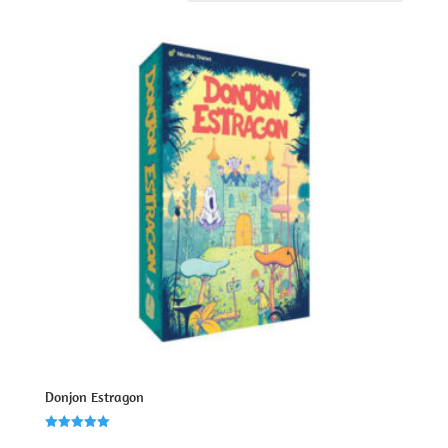
moyenne
Donjon Estragon
Note