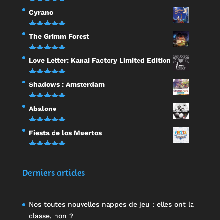
Note
5.00
Cyrano
sur 5
Note
5.00
The Grimm Forest
sur 5
Note
5.00
Love Letter: Kanai Factory Limited Edition
sur 5
Note
5.00
Shadows : Amsterdam
sur 5
Note
5.00
Abalone
sur 5
Note
5.00
Fiesta de los Muertos
sur 5
Note
5.00
sur 5
Derniers articles
Nos toutes nouvelles nappes de jeu : elles ont la
classe, non ?