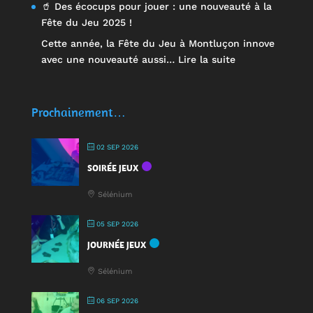
🥤 Des écocups pour jouer : une nouveauté à la
Fête du Jeu 2025 !
Cette année, la Fête du Jeu à Montluçon innove
:
avec une nouveauté aussi…
Lire la suite
🥤
Des
écocups
Prochainement…
pour
jouer
02 SEP 2026
:
SOIRÉE JEUX
une
nouveauté
Sélénium
à
la
05 SEP 2026
Fête
JOURNÉE JEUX
du
Jeu
Sélénium
2025
!
06 SEP 2026