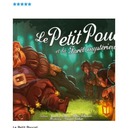
Note
5.00
sur 5
Le Petit Poucet