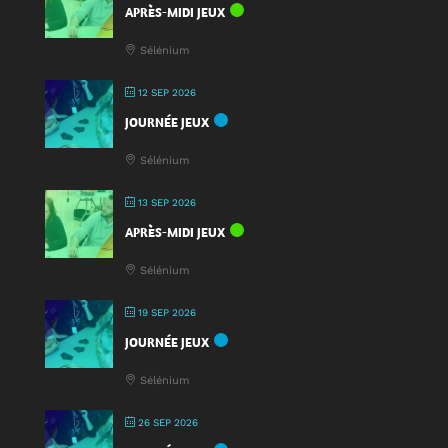
APRÈS-MIDI JEUX
Sélénium
12 SEP 2026
JOURNÉE JEUX
Sélénium
13 SEP 2026
APRÈS-MIDI JEUX
Sélénium
19 SEP 2026
JOURNÉE JEUX
Sélénium
26 SEP 2026