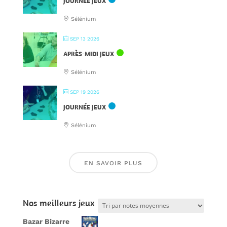
JOURNÉE JEUX
Sélénium
SEP 13 2026
APRÈS-MIDI JEUX
Sélénium
SEP 19 2026
JOURNÉE JEUX
Sélénium
EN SAVOIR PLUS
Nos meilleurs jeux
Bazar Bizarre