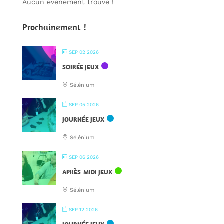
Aucun événement trouvé !
Prochainement !
SEP 02 2026
SOIRÉE JEUX
Sélénium
SEP 05 2026
JOURNÉE JEUX
Sélénium
SEP 06 2026
APRÈS-MIDI JEUX
Sélénium
SEP 12 2026