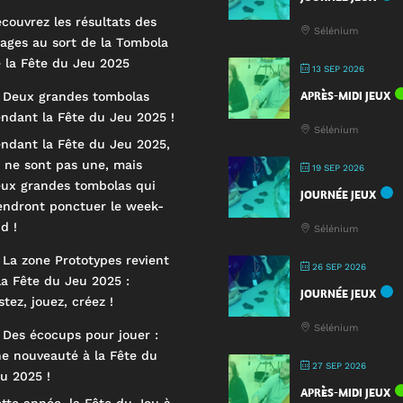
couvrez les résultats des
Sélénium
rages au sort de la Tombola
 la Fête du Jeu 2025
13 SEP 2026
APRÈS-MIDI JEUX
 Deux grandes tombolas
ndant la Fête du Jeu 2025 !
Sélénium
ndant la Fête du Jeu 2025,
 ne sont pas une, mais
19 SEP 2026
ux grandes tombolas qui
JOURNÉE JEUX
endront ponctuer le week-
d !
Sélénium
 La zone Prototypes revient
26 SEP 2026
la Fête du Jeu 2025 :
JOURNÉE JEUX
stez, jouez, créez !
Sélénium
 Des écocups pour jouer :
e nouveauté à la Fête du
27 SEP 2026
u 2025 !
APRÈS-MIDI JEUX