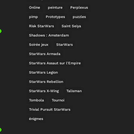
Online
peinture
Perplexus
pimp
Prototypes
puzzles
Risk StarWars
Saint Seiya
Shadows : Amsterdam
Soirée jeux
StarWars
StarWars Armada
StarWars Assaut sur l'Empire
StarWars Legion
StarWars Rebellion
StarWars X-Wing
Talisman
Tombola
Tournoi
Trivial Pursuit StarWars
énigmes