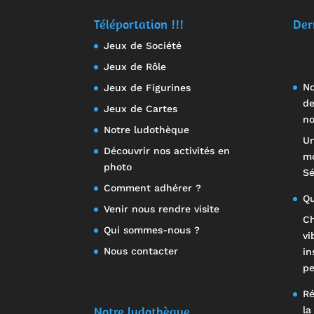
Téléportation !!!
Der
Jeux de Société
Jeux de Rôle
No
Jeux de Figurines
de
Jeux de Cartes
no
Notre ludothèque
Un
Découvrir nos activités en
mo
photo
Sé
Comment adhérer ?
Qu
Venir nous rendre visite
Ch
Qui sommes-nous ?
vi
Nous contacter
in
pe
Ré
Notre ludothèque
la