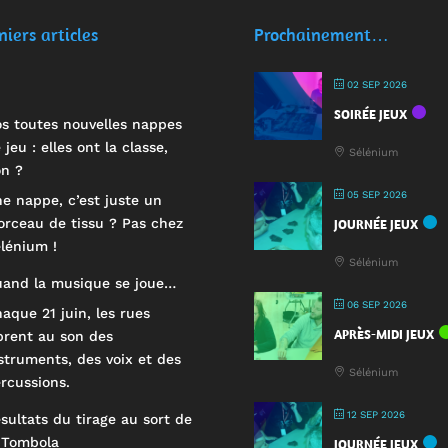
niers articles
Prochainement…
02 SEP 2026
SOIRÉE JEUX
s toutes nouvelles nappes
 jeu : elles ont la classe,
Sélénium
n ?
05 SEP 2026
e nappe, c’est juste un
rceau de tissu ? Pas chez
JOURNÉE JEUX
lénium !
Sélénium
and la musique se joue…
06 SEP 2026
aque 21 juin, les rues
APRÈS-MIDI JEUX
brent au son des
struments, des voix et des
Sélénium
rcussions.
12 SEP 2026
sultats du tirage au sort de
 Tombola
JOURNÉE JEUX