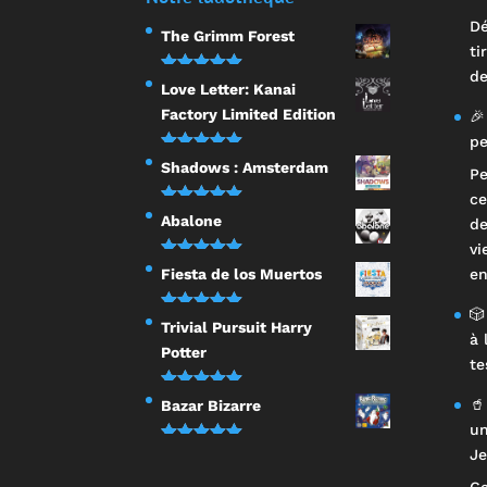
Dé
The Grimm Forest
ti
de
Note
5.00
Love Letter: Kanai
sur 5
Factory Limited Edition
🎉
pe
Note
5.00
Shadows : Amsterdam
Pe
sur 5
ce
Note
5.00
Abalone
de
sur 5
vi
Note
5.00
Fiesta de los Muertos
en
sur 5
🎲
Note
5.00
Trivial Pursuit Harry
à 
sur 5
Potter
te
Note
5.00
🥤
Bazar Bizarre
sur 5
un
Note
5.00
Je
sur 5