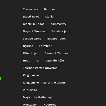
7 Wonders
Batman
Blood Bowl
Clank!
Clank! in Space
commentry
Days of Wonder
Escale à jeux
escape game
Escape room
figurine
Formule 1
Fête du jeu
Game of Thrones
Heat
jdr
Jeux de Rôle
Journée Portes Ouvertes
Kingdomino
Kingdomino : Age of the Giants
la pléïade
Magic: the Gathering
Montluçon
Nocturne