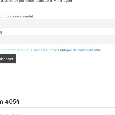
 à votre expérience ludique à Montluçon !
nom ou nom complet
il
En continuant, vous acceptez notre Politique de Confidentialité
um #054