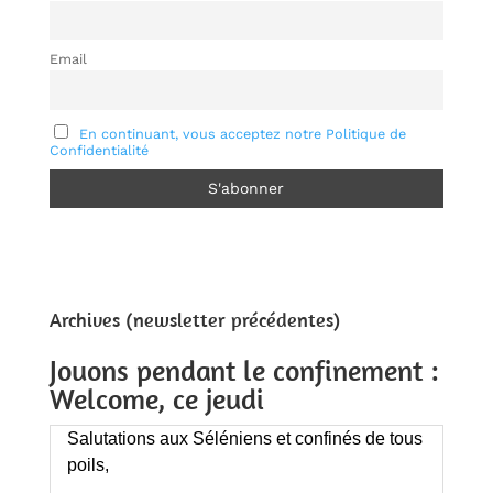
Email
En continuant, vous acceptez notre Politique de
Confidentialité
Archives (newsletter précédentes)
Jouons pendant le confinement :
Welcome, ce jeudi