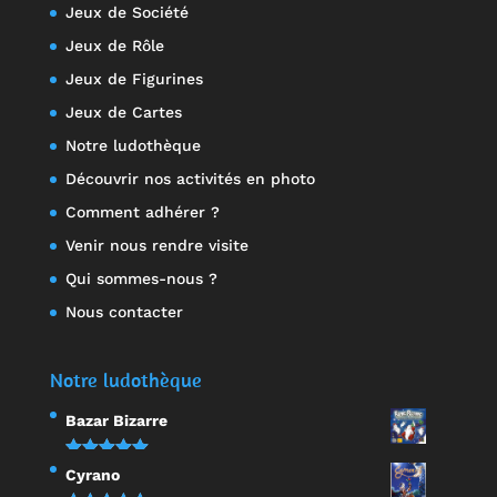
Jeux de Société
Jeux de Rôle
Jeux de Figurines
Jeux de Cartes
Notre ludothèque
Découvrir nos activités en photo
Comment adhérer ?
Venir nous rendre visite
Qui sommes-nous ?
Nous contacter
Notre ludothèque
Bazar Bizarre
Note
5.00
Cyrano
sur 5