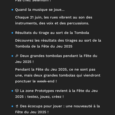
Quand la musique se joue…
Chaque 21 juin, les rues vibrent au son des
instruments, des voix et des percussions.
Résultats du tirage au sort de la Tombola
Découvrez les résultats des tirages au sort de la
Tombola de la Fête du Jeu 2025
🎉 Deux grandes tombolas pendant la Fête du
Jeu 2025 !
Pendant la Fête du Jeu 2025, ce ne sont pas
une, mais deux grandes tombolas qui viendront
ponctuer le week-end !
🎲 La zone Prototypes revient à la Fête du Jeu
2025 : testez, jouez, créez !
🥤 Des écocups pour jouer : une nouveauté à la
Fête du Jeu 2025 !