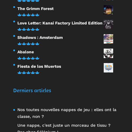
Note
5.00
The Grimm Forest
sur 5
Note
5.00
Love Letter: Kanai Factory Limited Edition
sur 5
Note
5.00
Shadows : Amsterdam
sur 5
Note
5.00
Abalone
sur 5
Note
5.00
Fiesta de los Muertos
sur 5
Note
5.00
sur 5
Derniers articles
Nos toutes nouvelles nappes de jeu : elles ont la
classe, non ?
Une nappe, c’est juste un morceau de tissu ?
Pas chez Sélénium !