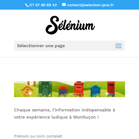
07 67 86 69 42
contact@selenium-jeux.fr
Sélectionner une page
Chaque semaine, l’information indispensable à
votre expérience ludique à Montluçon !
Prénom ou nom complet