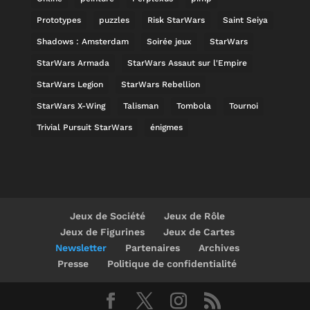
Prototypes
puzzles
Risk StarWars
Saint Seiya
Shadows : Amsterdam
Soirée jeux
StarWars
StarWars Armada
StarWars Assaut sur l'Empire
StarWars Legion
StarWars Rebellion
StarWars X-Wing
Talisman
Tombola
Tournoi
Trivial Pursuit StarWars
énigmes
Jeux de Société
Jeux de Rôle
Jeux de Figurines
Jeux de Cartes
Newsletter
Partenaires
Archives
Presse
Politique de confidentialité