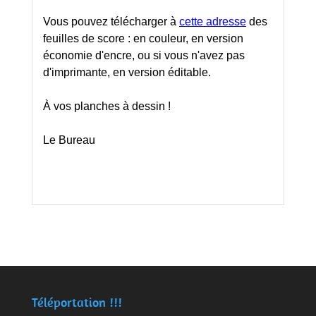
Téléportation !!!