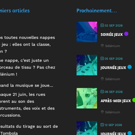
niers articles
Prochainement…
02 SEP 2026
SOIRÉE JEUX
s toutes nouvelles nappes
 jeu : elles ont la classe,
Sélénium
n ?
05 SEP 2026
e nappe, c’est juste un
rceau de tissu ? Pas chez
JOURNÉE JEUX
lénium !
Sélénium
and la musique se joue…
06 SEP 2026
aque 21 juin, les rues
APRÈS-MIDI JEUX
brent au son des
struments, des voix et des
Sélénium
rcussions.
12 SEP 2026
sultats du tirage au sort de
 Tombola
JOURNÉE JEUX