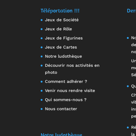
Téléportation !!!
Der
Jeux de Société
Jeux de Rôle
No
Jeux de Figurines
de
Jeux de Cartes
no
Notre ludothèque
Un
Découvrir nos activités en
mo
photo
Sé
Comment adhérer ?
Qu
Venir nous rendre visite
Ch
Qui sommes-nous ?
vi
Nous contacter
in
pe
Ré
Notre ludothèque
la