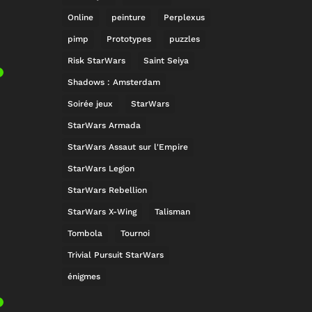
Online
peinture
Perplexus
pimp
Prototypes
puzzles
Risk StarWars
Saint Seiya
Shadows : Amsterdam
Soirée jeux
StarWars
StarWars Armada
StarWars Assaut sur l'Empire
StarWars Legion
StarWars Rebellion
StarWars X-Wing
Talisman
Tombola
Tournoi
Trivial Pursuit StarWars
énigmes