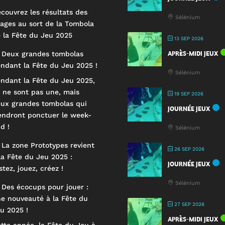
couvrez les résultats des
Sélénium
rages au sort de la Tombola
 la Fête du Jeu 2025
13 SEP 2026
APRÈS-MIDI JEUX
 Deux grandes tombolas
ndant la Fête du Jeu 2025 !
Sélénium
ndant la Fête du Jeu 2025,
 ne sont pas une, mais
19 SEP 2026
ux grandes tombolas qui
JOURNÉE JEUX
endront ponctuer le week-
d !
Sélénium
 La zone Prototypes revient
26 SEP 2026
la Fête du Jeu 2025 :
JOURNÉE JEUX
stez, jouez, créez !
Sélénium
 Des écocups pour jouer :
e nouveauté à la Fête du
27 SEP 2026
u 2025 !
APRÈS-MIDI JEUX