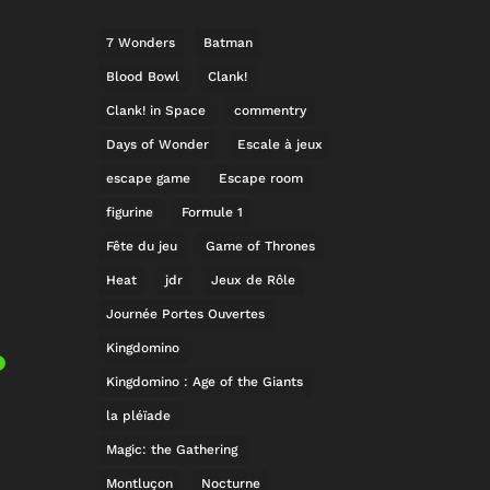
7 Wonders
Batman
Blood Bowl
Clank!
Clank! in Space
commentry
Days of Wonder
Escale à jeux
escape game
Escape room
figurine
Formule 1
Fête du jeu
Game of Thrones
Heat
jdr
Jeux de Rôle
Journée Portes Ouvertes
Kingdomino
Kingdomino : Age of the Giants
la pléïade
Magic: the Gathering
Montluçon
Nocturne