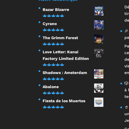
Dé
Bazar Bizarre
ti
de
Note
5.00
Cyrano
sur 5
🎉
Note
5.00
pe
The Grimm Forest
sur 5
Pe
Note
5.00
Love Letter: Kanai
ce
sur 5
Factory Limited Edition
de
vi
Note
5.00
Shadows : Amsterdam
en
sur 5
🎲
Note
5.00
Abalone
à 
sur 5
te
Note
5.00
Fiesta de los Muertos
sur 5
🥤
Note
5.00
un
sur 5
Je