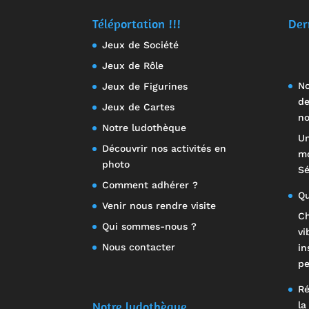
Téléportation !!!
Der
Jeux de Société
Jeux de Rôle
No
Jeux de Figurines
de
Jeux de Cartes
no
Notre ludothèque
Un
Découvrir nos activités en
mo
photo
Sé
Comment adhérer ?
Qu
Venir nous rendre visite
Ch
Qui sommes-nous ?
vi
Nous contacter
in
pe
Ré
Notre ludothèque
la