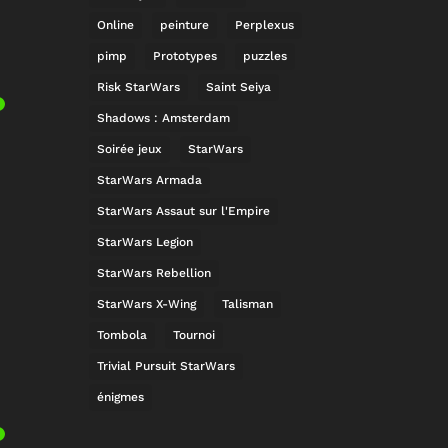
Online
peinture
Perplexus
pimp
Prototypes
puzzles
Risk StarWars
Saint Seiya
Shadows : Amsterdam
Soirée jeux
StarWars
StarWars Armada
StarWars Assaut sur l'Empire
StarWars Legion
StarWars Rebellion
StarWars X-Wing
Talisman
Tombola
Tournoi
Trivial Pursuit StarWars
énigmes