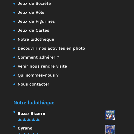
Jeux de Société
Jeux de Rôle
Jeux de Figurines
Jeux de Cartes
Notre ludothèque
Découvrir nos activités en photo
Comment adhérer ?
Venir nous rendre visite
Qui sommes-nous ?
Nous contacter
Notre ludothèque
Bazar Bizarre
Note
5.00
Cyrano
sur 5