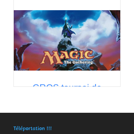
Téléportation !!!