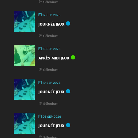
Sélénium
12 SEP 2026
JOURNÉE JEUX
Sélénium
13 SEP 2026
APRÈS-MIDI JEUX
Sélénium
19 SEP 2026
JOURNÉE JEUX
Sélénium
26 SEP 2026
JOURNÉE JEUX
Sélénium