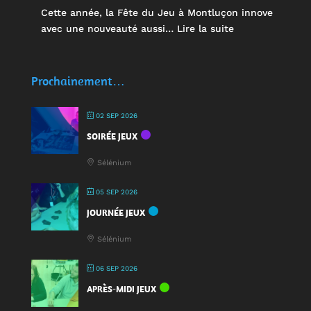
Cette année, la Fête du Jeu à Montluçon innove
:
avec une nouveauté aussi…
Lire la suite
🥤
Des
écocups
Prochainement…
pour
jouer
02 SEP 2026
:
SOIRÉE JEUX
une
nouveauté
Sélénium
à
la
05 SEP 2026
Fête
JOURNÉE JEUX
du
Jeu
Sélénium
2025
!
06 SEP 2026
APRÈS-MIDI JEUX