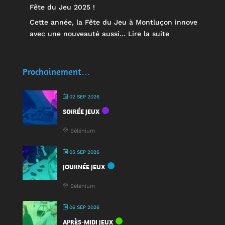
Fête du Jeu 2025 !
Cette année, la Fête du Jeu à Montluçon innove
:
avec une nouveauté aussi…
Lire la suite
🥤
Des
écocups
Prochainement…
pour
jouer
02 SEP 2026
:
SOIRÉE JEUX
une
nouveauté
Sélénium
à
la
05 SEP 2026
Fête
JOURNÉE JEUX
du
Jeu
Sélénium
2025
!
06 SEP 2026
APRÈS-MIDI JEUX