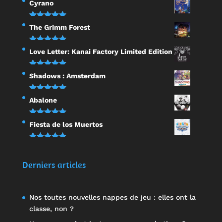
Note
5.00
Cyrano
sur 5
Note
5.00
The Grimm Forest
sur 5
Note
5.00
Love Letter: Kanai Factory Limited Edition
sur 5
Note
5.00
Shadows : Amsterdam
sur 5
Note
5.00
Abalone
sur 5
Note
5.00
Fiesta de los Muertos
sur 5
Note
5.00
sur 5
Derniers articles
Nos toutes nouvelles nappes de jeu : elles ont la
classe, non ?