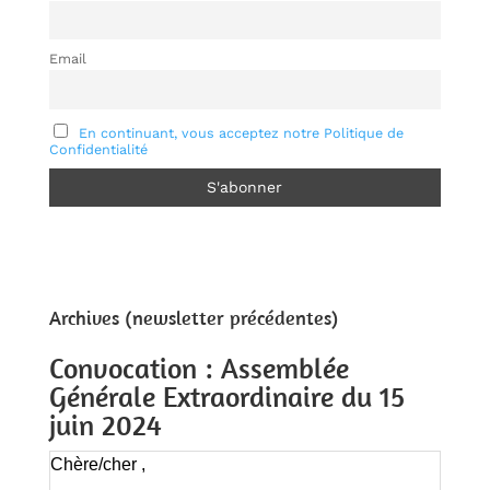
Email
En continuant, vous acceptez notre Politique de
Confidentialité
Archives (newsletter précédentes)
Convocation : Assemblée
Générale Extraordinaire du 15
juin 2024