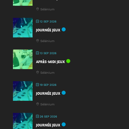
Sélénium
12 SEP 2026
JOURNÉE JEUX
Sélénium
13 SEP 2026
APRÈS-MIDI JEUX
Sélénium
19 SEP 2026
JOURNÉE JEUX
Sélénium
26 SEP 2026
JOURNÉE JEUX