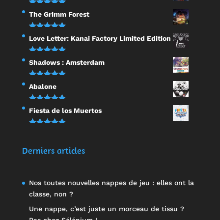
Note
5.00
The Grimm Forest
sur 5
Note
5.00
Love Letter: Kanai Factory Limited Edition
sur 5
Note
5.00
Shadows : Amsterdam
sur 5
Note
5.00
Abalone
sur 5
Note
5.00
Fiesta de los Muertos
sur 5
Note
5.00
sur 5
Derniers articles
Nos toutes nouvelles nappes de jeu : elles ont la
classe, non ?
Une nappe, c’est juste un morceau de tissu ?
Pas chez Sélénium !