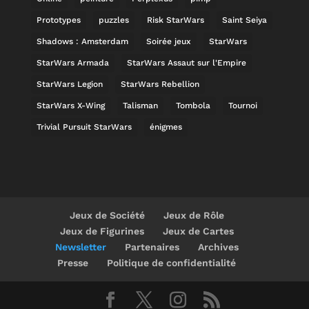
Prototypes
puzzles
Risk StarWars
Saint Seiya
Shadows : Amsterdam
Soirée jeux
StarWars
StarWars Armada
StarWars Assaut sur l'Empire
StarWars Legion
StarWars Rebellion
StarWars X-Wing
Talisman
Tombola
Tournoi
Trivial Pursuit StarWars
énigmes
Jeux de Société
Jeux de Rôle
Jeux de Figurines
Jeux de Cartes
Newsletter
Partenaires
Archives
Presse
Politique de confidentialité