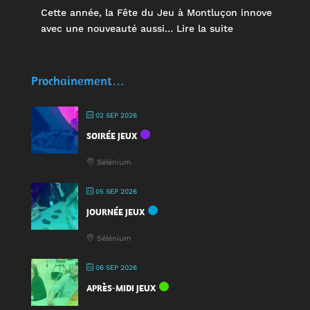
Cette année, la Fête du Jeu à Montluçon innove
:
avec une nouveauté aussi…
Lire la suite
🥤
Des
écocups
Prochainement…
pour
jouer
02 SEP 2026
:
SOIRÉE JEUX
une
nouveauté
Sélénium
à
la
05 SEP 2026
Fête
JOURNÉE JEUX
du
Jeu
Sélénium
2025
!
06 SEP 2026
APRÈS-MIDI JEUX