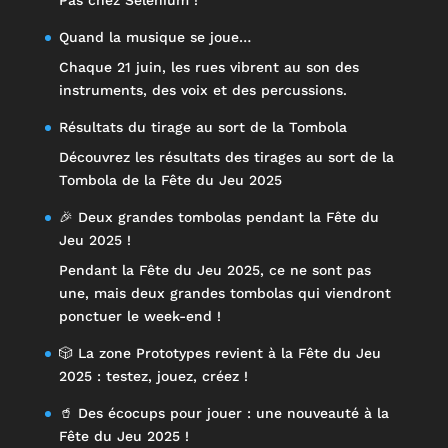
Quand la musique se joue…
Chaque 21 juin, les rues vibrent au son des
instruments, des voix et des percussions.
Résultats du tirage au sort de la Tombola
Découvrez les résultats des tirages au sort de la
Tombola de la Fête du Jeu 2025
🎉 Deux grandes tombolas pendant la Fête du
Jeu 2025 !
Pendant la Fête du Jeu 2025, ce ne sont pas
une, mais deux grandes tombolas qui viendront
ponctuer le week-end !
🎲 La zone Prototypes revient à la Fête du Jeu
2025 : testez, jouez, créez !
🥤 Des écocups pour jouer : une nouveauté à la
Fête du Jeu 2025 !