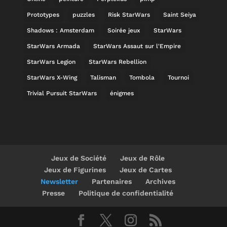
Prototypes
puzzles
Risk StarWars
Saint Seiya
Shadows : Amsterdam
Soirée jeux
StarWars
StarWars Armada
StarWars Assaut sur l'Empire
StarWars Legion
StarWars Rebellion
StarWars X-Wing
Talisman
Tombola
Tournoi
Trivial Pursuit StarWars
énigmes
Jeux de Société
Jeux de Rôle
Jeux de Figurines
Jeux de Cartes
Newsletter
Partenaires
Archives
Presse
Politique de confidentialité