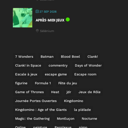
27 SEP 2026
APRÈS-MIDI JEUX
Sélénium
7 Wonders
Batman
Blood Bowl
Clank!
Clank! in Space
commentry
Days of Wonder
Escale à jeux
escape game
Escape room
figurine
Formule 1
Fête du jeu
Game of Thrones
Heat
jdr
Jeux de Rôle
Journée Portes Ouvertes
Kingdomino
Kingdomino : Age of the Giants
la pléïade
Magic: the Gathering
Montluçon
Nocturne
Online
peinture
Perplexus
pimp