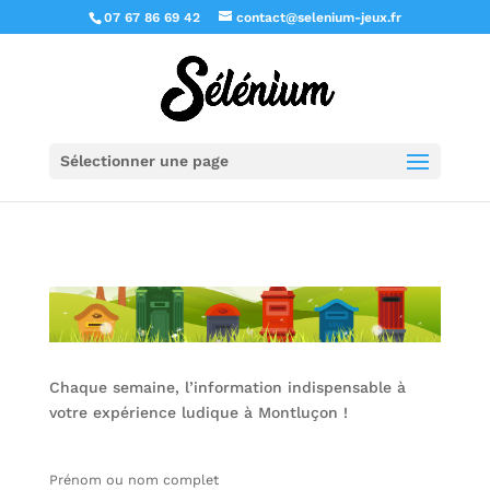
07 67 86 69 42
contact@selenium-jeux.fr
Sélectionner une page
Chaque semaine, l’information indispensable à
votre expérience ludique à Montluçon !
Prénom ou nom complet