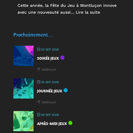
Cette année, la Fête du Jeu à Montluçon innove
:
avec une nouveauté aussi…
Lire la suite
🥤
Des
écocups
Prochainement…
pour
jouer
02 SEP 2026
:
SOIRÉE JEUX
une
nouveauté
Sélénium
à
la
05 SEP 2026
Fête
JOURNÉE JEUX
du
Jeu
Sélénium
2025
!
06 SEP 2026
APRÈS-MIDI JEUX