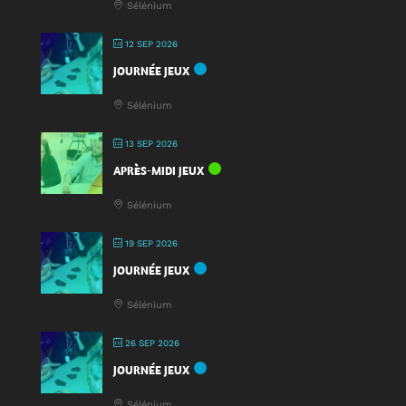
Sélénium
12 SEP 2026
JOURNÉE JEUX
Sélénium
13 SEP 2026
APRÈS-MIDI JEUX
Sélénium
19 SEP 2026
JOURNÉE JEUX
Sélénium
26 SEP 2026
JOURNÉE JEUX
Sélénium