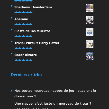
Note
5.00
Shadows : Amsterdam
sur 5
Note
5.00
Abalone
sur 5
Note
5.00
Fiesta de los Muertos
sur 5
Note
5.00
Trivial Pursuit Harry Potter
sur 5
Note
5.00
Bazar Bizarre
sur 5
Note
5.00
sur 5
Derniers articles
Nos toutes nouvelles nappes de jeu : elles ont la
classe, non ?
Une nappe, c’est juste un morceau de tissu ?
Pas chez Sélénium !