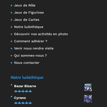
Jeux de Rôle
Jeux de Figurines
Jeux de Cartes
Notre ludothèque
Découvrir nos activités en photo
Comment adhérer ?
Venir nous rendre visite
Qui sommes-nous ?
Nous contacter
Notre ludothèque
Bazar Bizarre
Note
5.00
Cyrano
sur 5