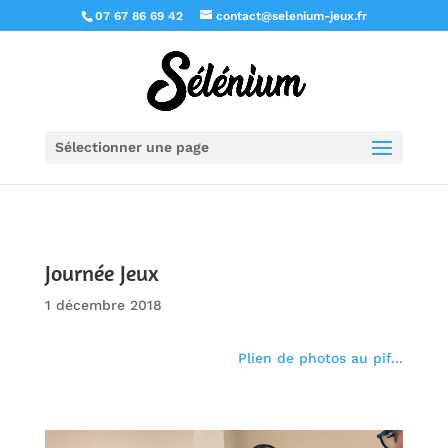
07 67 86 69 42
contact@selenium-jeux.fr
Sélectionner une page
Journée Jeux
1 décembre 2018
Plien de photos au pif...