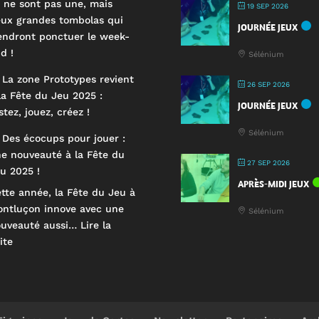
 ne sont pas une, mais
19 SEP 2026
ux grandes tombolas qui
JOURNÉE JEUX
endront ponctuer le week-
d !
Sélénium
 La zone Prototypes revient
26 SEP 2026
la Fête du Jeu 2025 :
JOURNÉE JEUX
stez, jouez, créez !
Sélénium
 Des écocups pour jouer :
e nouveauté à la Fête du
27 SEP 2026
u 2025 !
APRÈS-MIDI JEUX
tte année, la Fête du Jeu à
ntluçon innove avec une
Sélénium
ouveauté aussi…
Lire la
:
ite
🥤
Des
écocups
pour