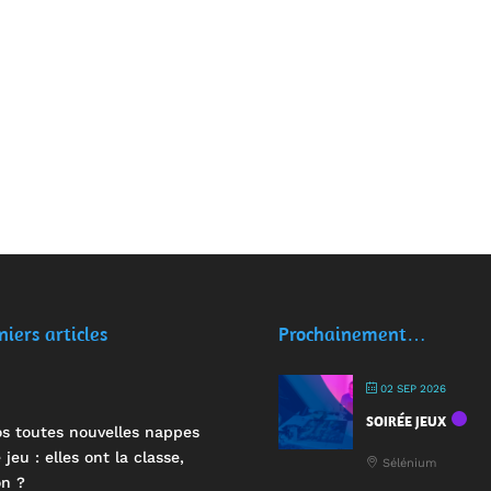
niers articles
Prochainement…
02 SEP 2026
SOIRÉE JEUX
s toutes nouvelles nappes
 jeu : elles ont la classe,
Sélénium
n ?