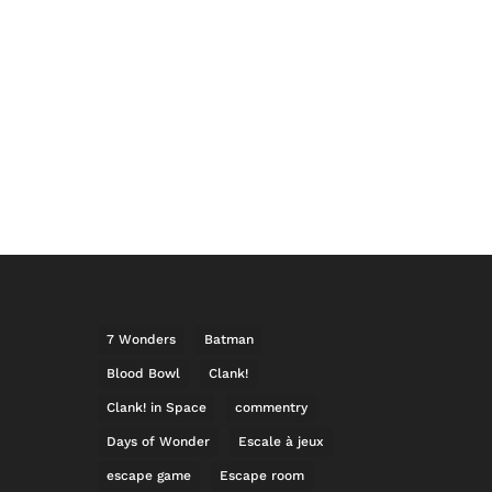
7 Wonders
Batman
Blood Bowl
Clank!
Clank! in Space
commentry
Days of Wonder
Escale à jeux
escape game
Escape room