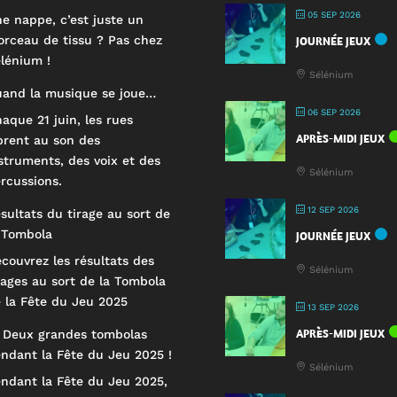
05 SEP 2026
e nappe, c’est juste un
rceau de tissu ? Pas chez
JOURNÉE JEUX
lénium !
Sélénium
and la musique se joue…
06 SEP 2026
aque 21 juin, les rues
APRÈS-MIDI JEUX
brent au son des
struments, des voix et des
Sélénium
rcussions.
12 SEP 2026
sultats du tirage au sort de
 Tombola
JOURNÉE JEUX
couvrez les résultats des
Sélénium
rages au sort de la Tombola
 la Fête du Jeu 2025
13 SEP 2026
APRÈS-MIDI JEUX
 Deux grandes tombolas
ndant la Fête du Jeu 2025 !
Sélénium
ndant la Fête du Jeu 2025,