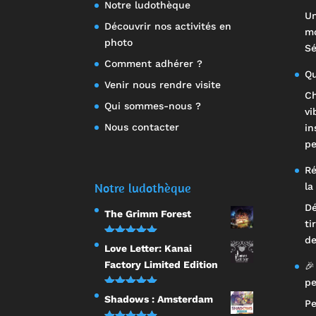
Notre ludothèque
Un
Découvrir nos activités en
mo
photo
Sé
Comment adhérer ?
Qu
Venir nous rendre visite
Ch
Qui sommes-nous ?
vi
Nous contacter
in
pe
Ré
Notre ludothèque
la
Dé
The Grimm Forest
ti
de
Note
5.00
Love Letter: Kanai
sur 5
Factory Limited Edition
🎉
pe
Note
5.00
Shadows : Amsterdam
Pe
sur 5