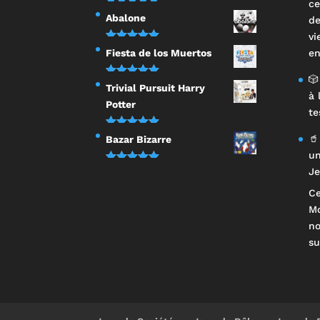
ce
Note
5.00
Abalone
de
sur 5
vi
Note
5.00
Fiesta de los Muertos
en
sur 5
🎲
Note
5.00
Trivial Pursuit Harry
à 
sur 5
Potter
te
Note
5.00
🥤
Bazar Bizarre
sur 5
un
Note
5.00
Je
sur 5
Ce
Mo
n
su