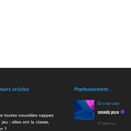
niers articles
Prochainement…
02 SEP 2026
SOIRÉE JEUX
s toutes nouvelles nappes
 jeu : elles ont la classe,
Sélénium
n ?