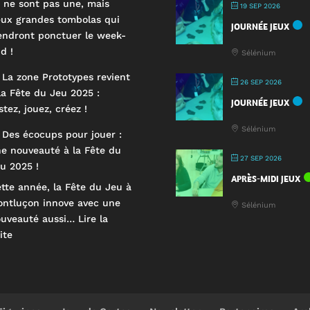
 ne sont pas une, mais
19 SEP 2026
ux grandes tombolas qui
JOURNÉE JEUX
endront ponctuer le week-
d !
Sélénium
 La zone Prototypes revient
26 SEP 2026
la Fête du Jeu 2025 :
JOURNÉE JEUX
stez, jouez, créez !
Sélénium
 Des écocups pour jouer :
e nouveauté à la Fête du
27 SEP 2026
u 2025 !
APRÈS-MIDI JEUX
tte année, la Fête du Jeu à
ntluçon innove avec une
Sélénium
ouveauté aussi…
Lire la
:
ite
🥤
Des
écocups
pour