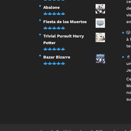
ce
Note
5.00
Abalone
de
sur 5
vi
Note
5.00
Fiesta de los Muertos
en
sur 5
🎲
Note
5.00
Trivial Pursuit Harry
à 
sur 5
Potter
te
Note
5.00
🥤
Bazar Bizarre
sur 5
un
Note
5.00
Je
sur 5
Ce
Mo
n
su