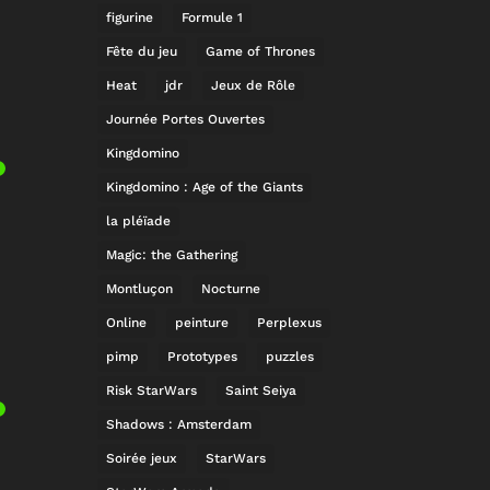
figurine
Formule 1
Fête du jeu
Game of Thrones
Heat
jdr
Jeux de Rôle
Journée Portes Ouvertes
Kingdomino
Kingdomino : Age of the Giants
la pléïade
Magic: the Gathering
Montluçon
Nocturne
Online
peinture
Perplexus
pimp
Prototypes
puzzles
Risk StarWars
Saint Seiya
Shadows : Amsterdam
Soirée jeux
StarWars