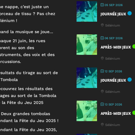
05 SEP 2026
e nappe, c’est juste un
rceau de tissu ? Pas chez
JOURNÉE JEUX
lénium !
Sélénium
and la musique se joue…
06 SEP 2026
aque 21 juin, les rues
APRÈS-MIDI JEUX
brent au son des
struments, des voix et des
Sélénium
rcussions.
12 SEP 2026
sultats du tirage au sort de
 Tombola
JOURNÉE JEUX
couvrez les résultats des
Sélénium
rages au sort de la Tombola
 la Fête du Jeu 2025
13 SEP 2026
APRÈS-MIDI JEUX
 Deux grandes tombolas
ndant la Fête du Jeu 2025 !
Sélénium
ndant la Fête du Jeu 2025,