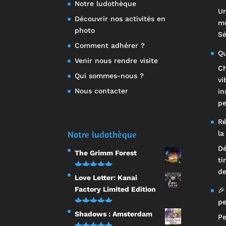
Notre ludothèque
Un
Découvrir nos activités en
mo
photo
Sé
Comment adhérer ?
Qu
Venir nous rendre visite
Ch
Qui sommes-nous ?
vi
Nous contacter
in
pe
Ré
Notre ludothèque
la
Dé
The Grimm Forest
ti
de
Note
5.00
Love Letter: Kanai
sur 5
Factory Limited Edition
🎉
pe
Note
5.00
Shadows : Amsterdam
Pe
sur 5