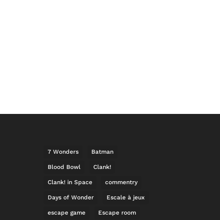
7 Wonders
Batman
Blood Bowl
Clank!
Clank! in Space
commentry
Days of Wonder
Escale à jeux
escape game
Escape room