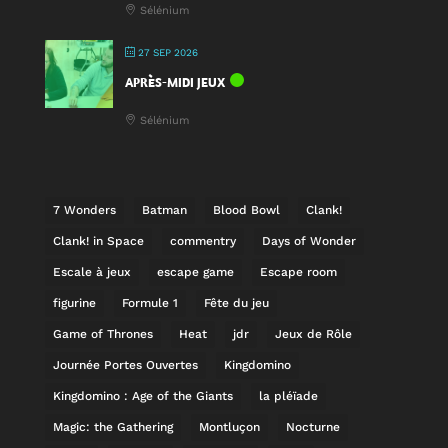
Sélénium
27 SEP 2026
APRÈS-MIDI JEUX
Sélénium
7 Wonders
Batman
Blood Bowl
Clank!
Clank! in Space
commentry
Days of Wonder
Escale à jeux
escape game
Escape room
figurine
Formule 1
Fête du jeu
Game of Thrones
Heat
jdr
Jeux de Rôle
Journée Portes Ouvertes
Kingdomino
Kingdomino : Age of the Giants
la pléïade
Magic: the Gathering
Montluçon
Nocturne