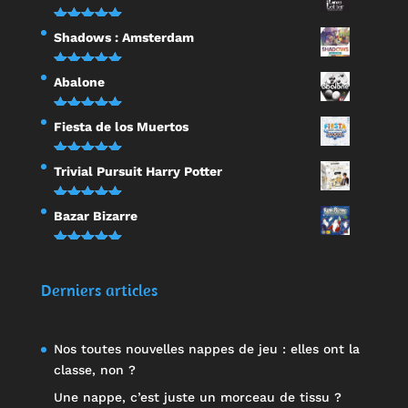
sur 5
Note
5.00
Shadows : Amsterdam
sur 5
Note
5.00
Abalone
sur 5
Note
5.00
Fiesta de los Muertos
sur 5
Note
5.00
Trivial Pursuit Harry Potter
sur 5
Note
5.00
Bazar Bizarre
sur 5
Note
5.00
sur 5
Derniers articles
Nos toutes nouvelles nappes de jeu : elles ont la
classe, non ?
Une nappe, c’est juste un morceau de tissu ?