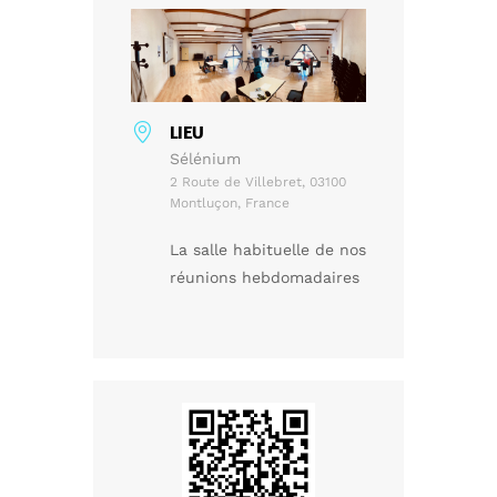
LIEU
Sélénium
2 Route de Villebret, 03100
Montluçon, France
La salle habituelle de nos
réunions hebdomadaires