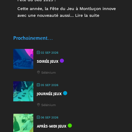
Cette année, la Fête du Jeu à Montluçon innove
:
avec une nouveauté aussi…
Lire la suite
🥤
Des
écocups
Prochainement…
pour
jouer
02 SEP 2026
:
SOIRÉE JEUX
une
nouveauté
Sélénium
à
la
05 SEP 2026
Fête
JOURNÉE JEUX
du
Jeu
Sélénium
2025
!
06 SEP 2026
APRÈS-MIDI JEUX