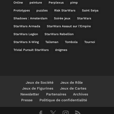
Online
peinture
Perplexus
pimp
Prototypes
puzzles
Risk StarWars
Saint Seiya
Shadows : Amsterdam
Soirée jeux
StarWars
StarWars Armada
StarWars Assaut sur l'Empire
StarWars Legion
StarWars Rebellion
StarWars X-Wing
Talisman
Tombola
Tournoi
Trivial Pursuit StarWars
énigmes
Jeux de Société
Jeux de Rôle
Jeux de Figurines
Jeux de Cartes
Newsletter
Partenaires
Archives
Presse
Politique de confidentialité