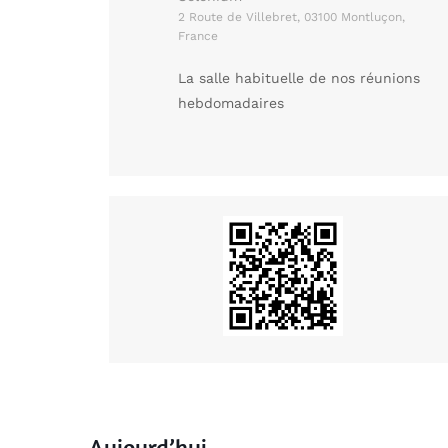
2 Route de Villebret, 03100 Montluçon,
France
La salle habituelle de nos réunions
hebdomadaires
Aujourd’hui