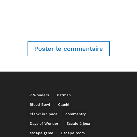
7 Wonders
Batman
Blood Bowl
Clank!
Clank! in Space
commentry
Days of Wonder
Escale à jeux
escape game
Escape room