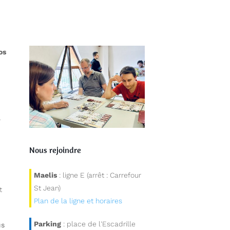
os
r
Nous rejoindre
Maelis
: ligne E (arrêt : Carrefour
St Jean)
t
Plan de la ligne et horaires
Parking
: place de l'Escadrille
us