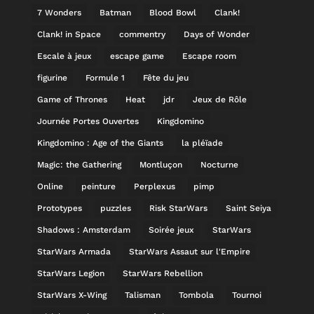
7 Wonders
Batman
Blood Bowl
Clank!
Clank! in Space
commentry
Days of Wonder
Escale à jeux
escape game
Escape room
figurine
Formule 1
Fête du jeu
Game of Thrones
Heat
jdr
Jeux de Rôle
Journée Portes Ouvertes
Kingdomino
Kingdomino : Age of the Giants
la pléïade
Magic: the Gathering
Montluçon
Nocturne
Online
peinture
Perplexus
pimp
Prototypes
puzzles
Risk StarWars
Saint Seiya
Shadows : Amsterdam
Soirée jeux
StarWars
StarWars Armada
StarWars Assaut sur l'Empire
StarWars Legion
StarWars Rebellion
StarWars X-Wing
Talisman
Tombola
Tournoi