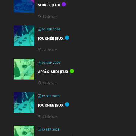
SOIRÉE JEUX
une
nouveauté
Sélénium
à
la
05 SEP 2026
Fête
JOURNÉE JEUX
du
Jeu
Sélénium
2025
!
06 SEP 2026
APRÈS-MIDI JEUX
Sélénium
12 SEP 2026
JOURNÉE JEUX
Sélénium
13 SEP 2026