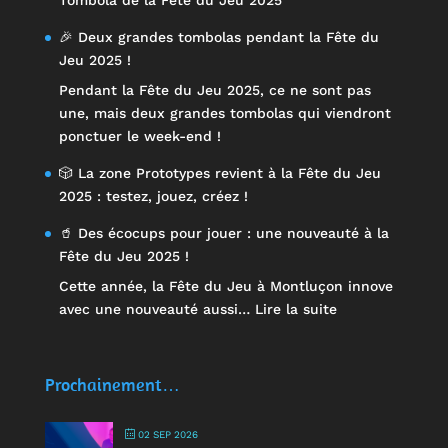
Tombola de la Fête du Jeu 2025
🎉 Deux grandes tombolas pendant la Fête du
Jeu 2025 !
Pendant la Fête du Jeu 2025, ce ne sont pas
une, mais deux grandes tombolas qui viendront
ponctuer le week-end !
🎲 La zone Prototypes revient à la Fête du Jeu
2025 : testez, jouez, créez !
🥤 Des écocups pour jouer : une nouveauté à la
Fête du Jeu 2025 !
Cette année, la Fête du Jeu à Montluçon innove
:
avec une nouveauté aussi…
Lire la suite
🥤
Des
écocups
Prochainement…
pour
jouer
02 SEP 2026
: