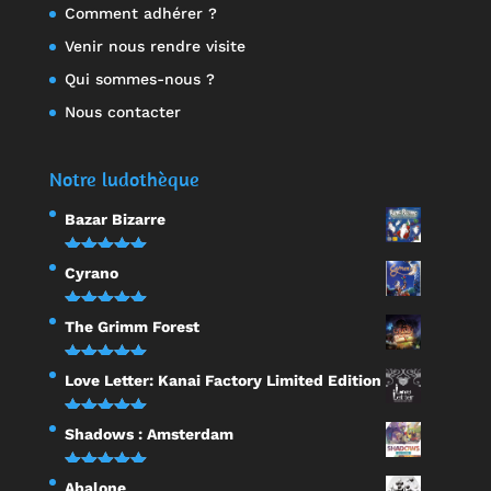
Comment adhérer ?
Venir nous rendre visite
Qui sommes-nous ?
Nous contacter
Notre ludothèque
Bazar Bizarre
Note
5.00
Cyrano
sur 5
Note
5.00
The Grimm Forest
sur 5
Note
5.00
Love Letter: Kanai Factory Limited Edition
sur 5
Note
5.00
Shadows : Amsterdam
sur 5
Note
5.00
Abalone