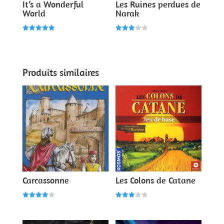
It’s a Wonderful
Les Ruines perdues de
World
Narak
Note
Note
5.00
3.00
sur 5
sur 5
Produits similaires
Carcassonne
Les Colons de Catane
Note
Note
4.00
3.00
sur 5
sur 5