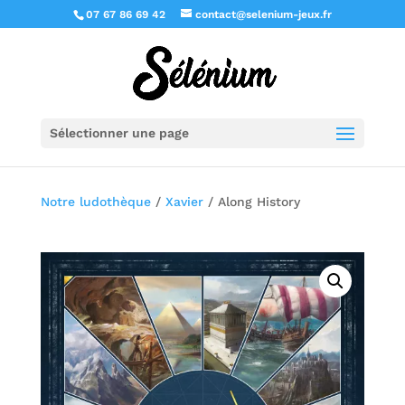
07 67 86 69 42
contact@selenium-jeux.fr
Sélectionner une page
Notre ludothèque
/
Xavier
/ Along History