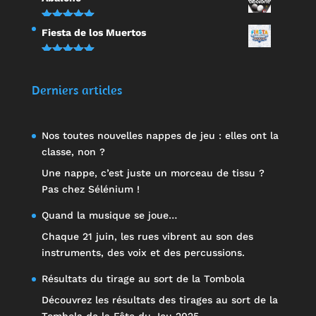
sur 5
Note
5.00
Fiesta de los Muertos
sur 5
Note
5.00
sur 5
Derniers articles
Nos toutes nouvelles nappes de jeu : elles ont la
classe, non ?
Une nappe, c’est juste un morceau de tissu ?
Pas chez Sélénium !
Quand la musique se joue…
Chaque 21 juin, les rues vibrent au son des
instruments, des voix et des percussions.
Résultats du tirage au sort de la Tombola
Découvrez les résultats des tirages au sort de la