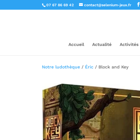
07 67 86 69 42
contact@selenium-jeux.fr
Accueil
Actualité
Activités
Notre ludothèque
/
Éric
/ Block and Key