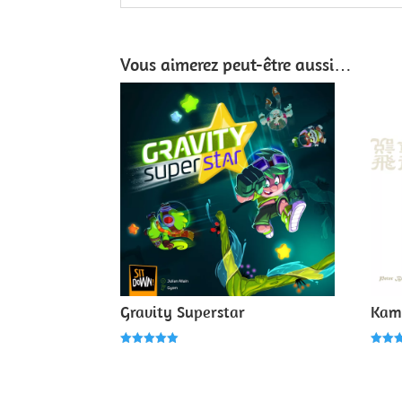
Vous aimerez peut-être aussi…
Gravity Superstar
Kam
Note
Note
5.00
5.00
sur 5
sur 