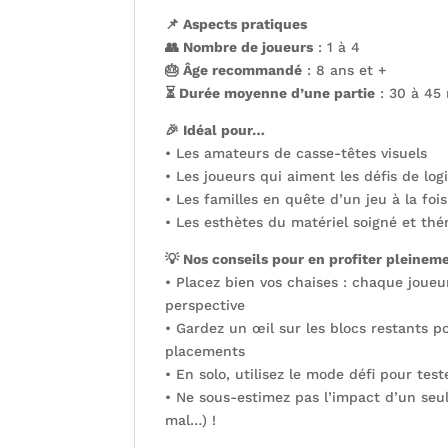
📌 Aspects pratiques
👥 Nombre de joueurs
: 1 à 4
🎂 Âge recommandé
: 8 ans et +
⏳ Durée moyenne d’une partie
: 30 à 45
🎉 Idéal pour…
• Les amateurs de casse-têtes visuels
• Les joueurs qui aiment les défis de log
• Les familles en quête d’un jeu à la fois
• Les esthètes du matériel soigné et th
💡 Nos conseils pour en profiter pleinem
• Placez bien vos chaises : chaque joueu
perspective
• Gardez un œil sur les blocs restants p
placements
• En solo, utilisez le mode défi pour tes
• Ne sous-estimez pas l’impact d’un seul
mal…) !