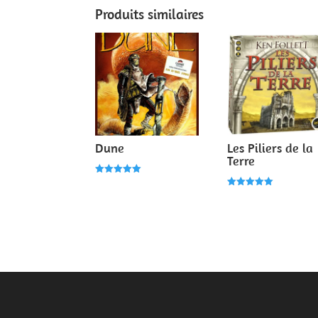
Produits similaires
Dune
Les Piliers de la
Terre
Note
5.00
Note
sur 5
5.00
sur 5