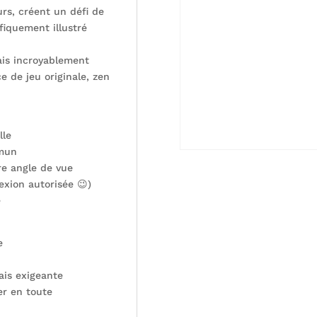
urs, créent un défi de
fiquement illustré
ais incroyablement
e de jeu originale, zen
lle
mmun
re angle de vue
exion autorisée 😉)
e
e
ais exigeante
er en toute