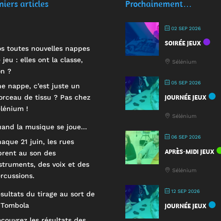
niers articles
Prochainement…
02 SEP 2026
SOIRÉE JEUX
s toutes nouvelles nappes
 jeu : elles ont la classe,
Sélénium
n ?
05 SEP 2026
e nappe, c’est juste un
rceau de tissu ? Pas chez
JOURNÉE JEUX
lénium !
Sélénium
and la musique se joue…
06 SEP 2026
aque 21 juin, les rues
APRÈS-MIDI JEUX
brent au son des
struments, des voix et des
Sélénium
rcussions.
12 SEP 2026
sultats du tirage au sort de
 Tombola
JOURNÉE JEUX
couvrez les résultats des