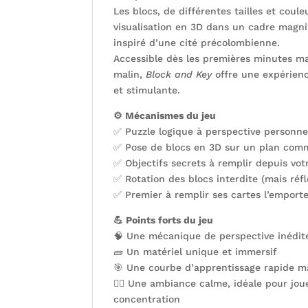
Les blocs, de différentes tailles et coule
visualisation en 3D dans un cadre magni
inspiré d’une cité précolombienne.
Accessible dès les premières minutes m
malin,
Block and Key
offre une expérienc
et stimulante.
⚙️ Mécanismes du jeu
✅ Puzzle logique à perspective personne
✅ Pose de blocs en 3D sur un plan co
✅ Objectifs secrets à remplir depuis vot
✅ Rotation des blocs interdite (mais réfl
✅ Premier à remplir ses cartes l’emport
💪 Points forts du jeu
🧠 Une mécanique de perspective inédit
🧱 Un matériel unique et immersif
🎯 Une courbe d’apprentissage rapide m
🧘‍♂️ Une ambiance calme, idéale pour jou
concentration