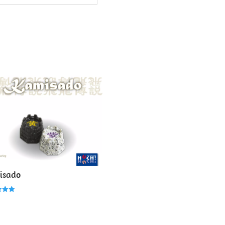
isado
5