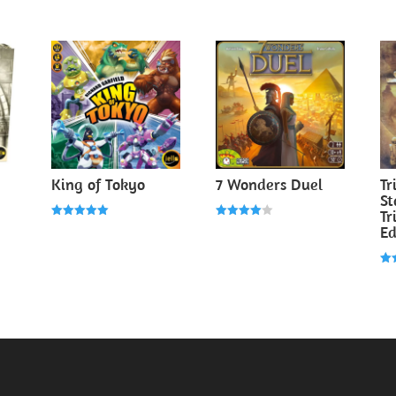
King of Tokyo
7 Wonders Duel
Tr
St
Tr
Note
Note
Ed
5.00
4.00
sur 5
sur 5
Not
4.0
su