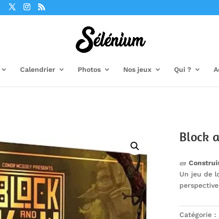
Calendrier
Photos
Nos jeux
Qui ?
A
Block 
🧱
Construi
Un jeu de l
perspective
Catégorie :