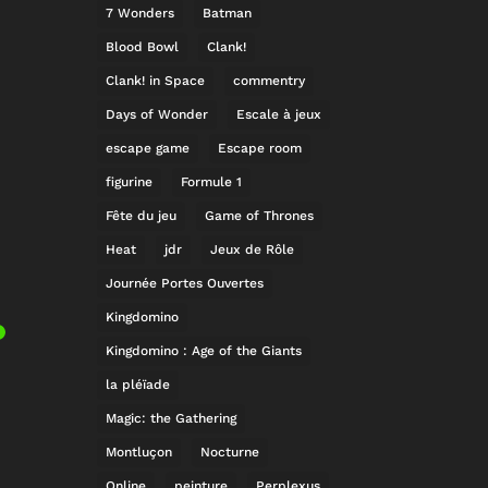
7 Wonders
Batman
Blood Bowl
Clank!
Clank! in Space
commentry
Days of Wonder
Escale à jeux
escape game
Escape room
figurine
Formule 1
Fête du jeu
Game of Thrones
Heat
jdr
Jeux de Rôle
Journée Portes Ouvertes
Kingdomino
Kingdomino : Age of the Giants
la pléïade
Magic: the Gathering
Montluçon
Nocturne
Online
peinture
Perplexus