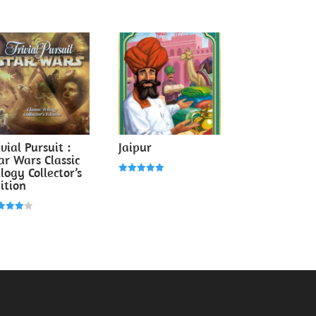
ivial Pursuit :
Jaipur
ar Wars Classic
ilogy Collector’s
Note
ition
5.00
sur 5
e
0
r 5