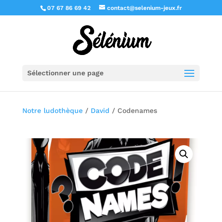
07 67 86 69 42
contact@selenium-jeux.fr
Sélectionner une page
Notre ludothèque
/
David
/ Codenames