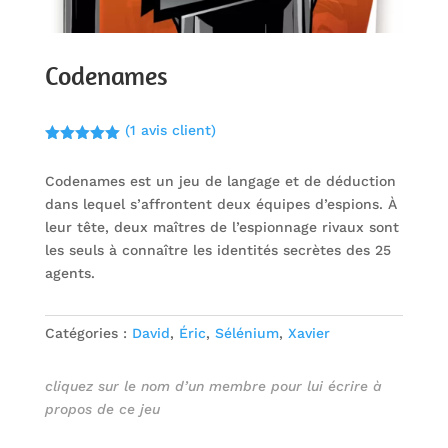
Codenames
(
1
avis client)
Noté
5.00
sur 5
Codenames est un jeu de langage et de déduction
basé sur
notation
dans lequel s’affrontent deux équipes d’espions. À
client
leur tête, deux maîtres de l’espionnage rivaux sont
les seuls à connaître les identités secrètes des 25
agents.
Catégories :
David
,
Éric
,
Sélénium
,
Xavier
cliquez sur le nom d’un membre pour lui écrire à
propos de ce jeu