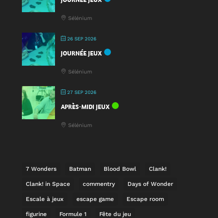
Sélénium
26 SEP 2026
JOURNÉE JEUX
Sélénium
27 SEP 2026
APRÈS-MIDI JEUX
Sélénium
7 Wonders
Batman
Blood Bowl
Clank!
Clank! in Space
commentry
Days of Wonder
Escale à jeux
escape game
Escape room
figurine
Formule 1
Fête du jeu