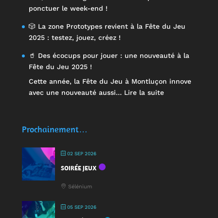
ponctuer le week-end !
🎲 La zone Prototypes revient à la Fête du Jeu
2025 : testez, jouez, créez !
🥤 Des écocups pour jouer : une nouveauté à la
Fête du Jeu 2025 !
Cette année, la Fête du Jeu à Montluçon innove
:
avec une nouveauté aussi…
Lire la suite
🥤
Des
écocups
Prochainement…
pour
jouer
02 SEP 2026
:
SOIRÉE JEUX
une
nouveauté
Sélénium
à
la
05 SEP 2026
Fête