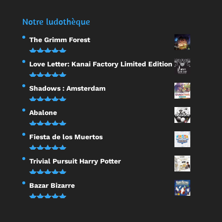
Notre ludothèque
The Grimm Forest
Note
5.00
Love Letter: Kanai Factory Limited Edition
sur 5
Note
5.00
Shadows : Amsterdam
sur 5
Note
5.00
Abalone
sur 5
Note
5.00
Fiesta de los Muertos
sur 5
Note
5.00
Trivial Pursuit Harry Potter
sur 5
Note
5.00
Bazar Bizarre
sur 5
Note
5.00
sur 5