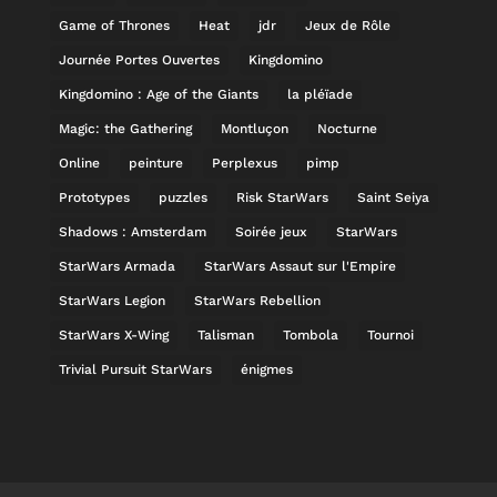
Game of Thrones
Heat
jdr
Jeux de Rôle
Journée Portes Ouvertes
Kingdomino
Kingdomino : Age of the Giants
la pléïade
Magic: the Gathering
Montluçon
Nocturne
Online
peinture
Perplexus
pimp
Prototypes
puzzles
Risk StarWars
Saint Seiya
Shadows : Amsterdam
Soirée jeux
StarWars
StarWars Armada
StarWars Assaut sur l'Empire
StarWars Legion
StarWars Rebellion
StarWars X-Wing
Talisman
Tombola
Tournoi
Trivial Pursuit StarWars
énigmes