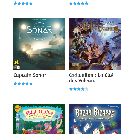
Note
Note
5.00
5.00
sur 5
sur 5
Captain Sonar
Cadwallon : La Cité
des Voleurs
Note
5.00
Note
sur 5
4.00
sur 5