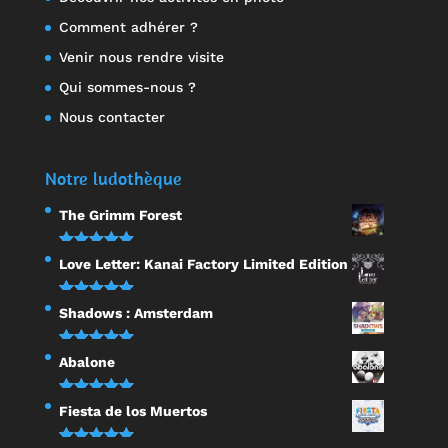
Comment adhérer ?
Venir nous rendre visite
Qui sommes-nous ?
Nous contacter
Notre ludothèque
The Grimm Forest
Note
5.00
Love Letter: Kanai Factory Limited Edition
sur 5
Note
5.00
Shadows : Amsterdam
sur 5
Note
5.00
Abalone
sur 5
Note
5.00
Fiesta de los Muertos
sur 5