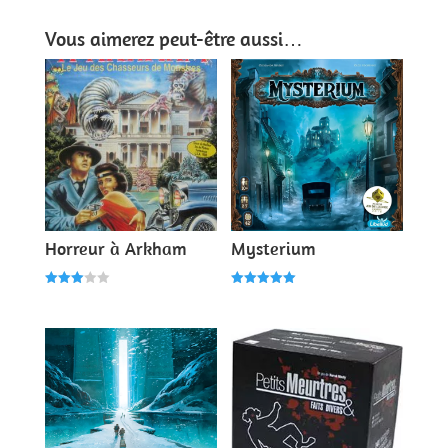
Vous aimerez peut-être aussi…
Horreur à Arkham
Mysterium
Note
Note
3.00
5.00
sur 5
sur 5