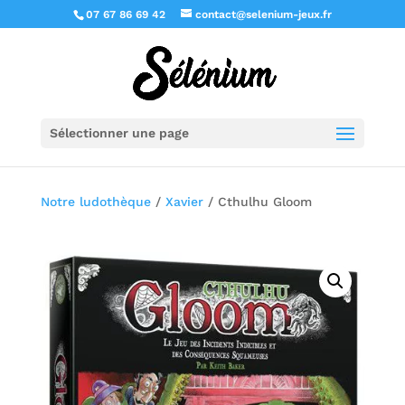
07 67 86 69 42
contact@selenium-jeux.fr
Sélectionner une page
Notre ludothèque
/
Xavier
/ Cthulhu Gloom