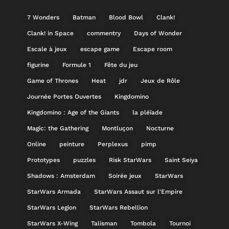
7 Wonders
Batman
Blood Bowl
Clank!
Clank! in Space
commentry
Days of Wonder
Escale à jeux
escape game
Escape room
figurine
Formule 1
Fête du jeu
Game of Thrones
Heat
jdr
Jeux de Rôle
Journée Portes Ouvertes
Kingdomino
Kingdomino : Age of the Giants
la pléïade
Magic: the Gathering
Montluçon
Nocturne
Online
peinture
Perplexus
pimp
Prototypes
puzzles
Risk StarWars
Saint Seiya
Shadows : Amsterdam
Soirée jeux
StarWars
StarWars Armada
StarWars Assaut sur l'Empire
StarWars Legion
StarWars Rebellion
StarWars X-Wing
Talisman
Tombola
Tournoi