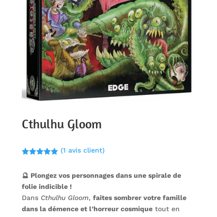
Cthulhu Gloom
(
1
avis client)
Noté
5.00
sur 5
🔮 Plongez vos personnages dans une spirale de
basé sur
notation
folie indicible !
client
Dans
Cthulhu Gloom
,
faites sombrer votre famille
dans la démence et l’horreur cosmique
tout en