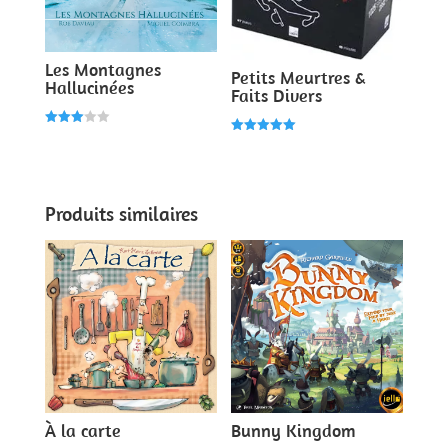
Les Montagnes
Petits Meurtres &
Hallucinées
Faits Divers
Note
Note
3.00
5.00
sur 5
sur 5
Produits similaires
À la carte
Bunny Kingdom