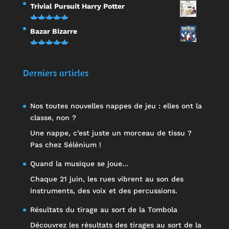
Note
5.00
Trivial Pursuit Harry Potter
sur 5
Note
5.00
Bazar Bizarre
sur 5
Note
5.00
sur 5
Derniers articles
Nos toutes nouvelles nappes de jeu : elles ont la
classe, non ?
Une nappe, c’est juste un morceau de tissu ?
Pas chez Sélénium !
Quand la musique se joue…
Chaque 21 juin, les rues vibrent au son des
instruments, des voix et des percussions.
Résultats du tirage au sort de la Tombola
Découvrez les résultats des tirages au sort de la