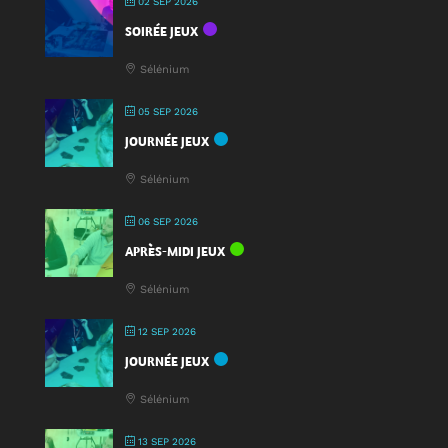
02 SEP 2026
:
SOIRÉE JEUX
une
nouveauté
Sélénium
à
la
05 SEP 2026
Fête
JOURNÉE JEUX
du
Jeu
Sélénium
2025
!
06 SEP 2026
APRÈS-MIDI JEUX
Sélénium
12 SEP 2026
JOURNÉE JEUX
Sélénium
13 SEP 2026