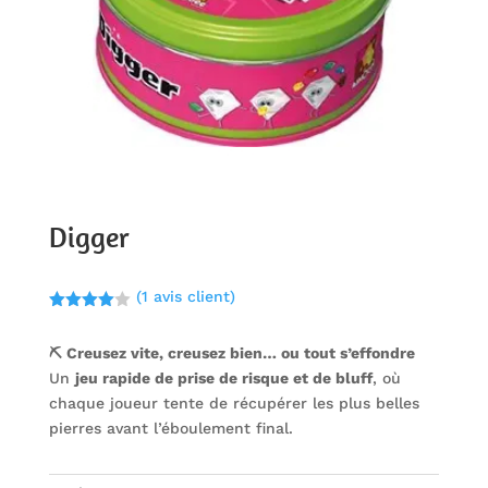
Digger
(
1
avis client)
Noté
4.00
sur 5
⛏️ Creusez vite, creusez bien… ou tout s’effondre
basé
sur
Un
jeu rapide de prise de risque et de bluff
, où
notation
client
chaque joueur tente de récupérer les plus belles
pierres avant l’éboulement final.