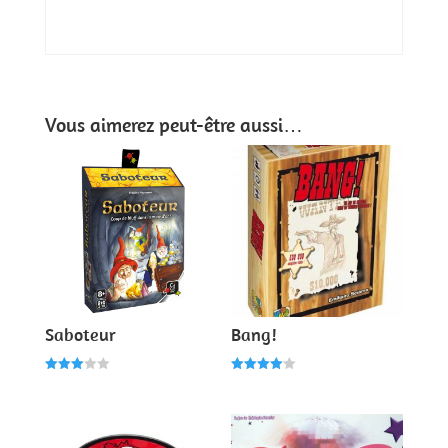
Vous aimerez peut-être aussi…
Saboteur
Bang!
Note
Note
3.00
4.00
sur 5
sur 5