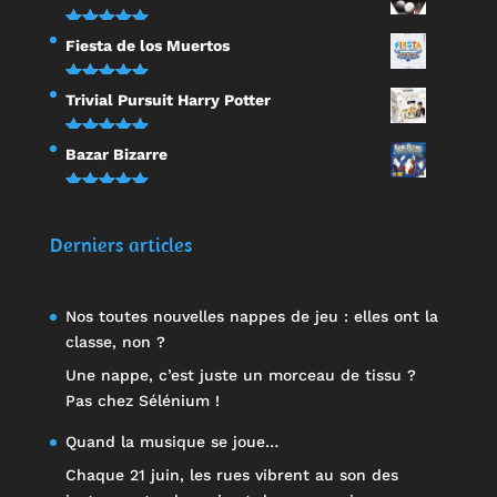
sur 5
Note
5.00
Fiesta de los Muertos
sur 5
Note
5.00
Trivial Pursuit Harry Potter
sur 5
Note
5.00
Bazar Bizarre
sur 5
Note
5.00
sur 5
Derniers articles
Nos toutes nouvelles nappes de jeu : elles ont la
classe, non ?
Une nappe, c’est juste un morceau de tissu ?
Pas chez Sélénium !
Quand la musique se joue…
Chaque 21 juin, les rues vibrent au son des