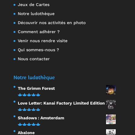
Jeux de Cartes
Notre ludothèque
Découvrir nos activités en photo
Comment adhérer ?
Venir nous rendre visite
Qui sommes-nous ?
Nous contacter
Notre ludothèque
The Grimm Forest
Note
5.00
Love Letter: Kanai Factory Limited Edition
sur 5
Note
5.00
Shadows : Amsterdam
sur 5
Note
5.00
Abalone