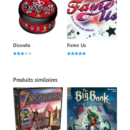
Diavolo
Fame Us
Note
Note
3.00
5.00
sur 5
sur 5
Produits similaires