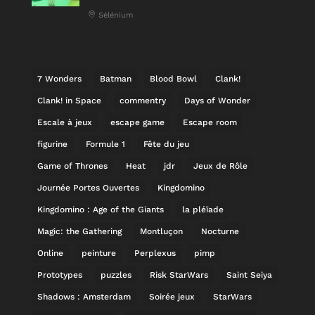
Sélénium
7 Wonders
Batman
Blood Bowl
Clank!
Clank! in Space
commentry
Days of Wonder
Escale à jeux
escape game
Escape room
figurine
Formule 1
Fête du jeu
Game of Thrones
Heat
jdr
Jeux de Rôle
Journée Portes Ouvertes
Kingdomino
Kingdomino : Age of the Giants
la pléïade
Magic: the Gathering
Montluçon
Nocturne
Online
peinture
Perplexus
pimp
Prototypes
puzzles
Risk StarWars
Saint Seiya
Shadows : Amsterdam
Soirée jeux
StarWars