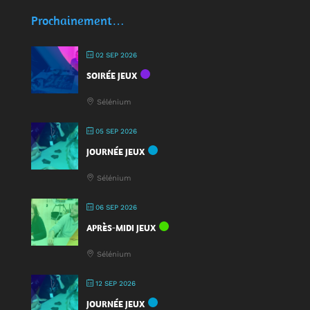
écocups
Prochainement…
pour
jouer
02 SEP 2026
:
SOIRÉE JEUX
une
nouveauté
Sélénium
à
la
05 SEP 2026
Fête
JOURNÉE JEUX
du
Jeu
Sélénium
2025
!
06 SEP 2026
APRÈS-MIDI JEUX
Sélénium
12 SEP 2026
JOURNÉE JEUX