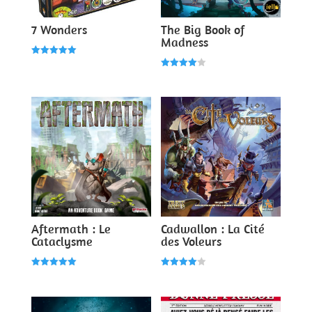
7 Wonders
The Big Book of
Madness
Note
5.00
Note
sur 5
4.00
sur 5
Aftermath : Le
Cadwallon : La Cité
Cataclysme
des Voleurs
Note
Note
5.00
4.00
sur 5
sur 5