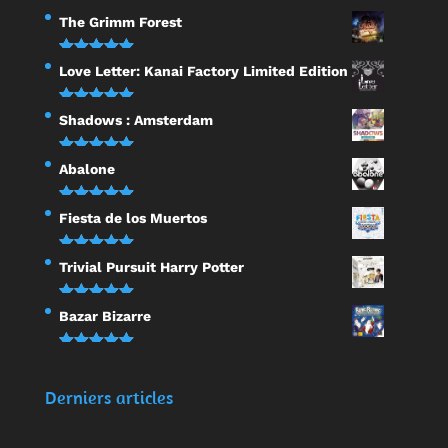
The Grimm Forest
Note
5.00
Love Letter: Kanai Factory Limited Edition
sur 5
Note
5.00
Shadows : Amsterdam
sur 5
Note
5.00
Abalone
sur 5
Note
5.00
Fiesta de los Muertos
sur 5
Note
5.00
Trivial Pursuit Harry Potter
sur 5
Note
5.00
Bazar Bizarre
sur 5
Note
5.00
sur 5
Derniers articles