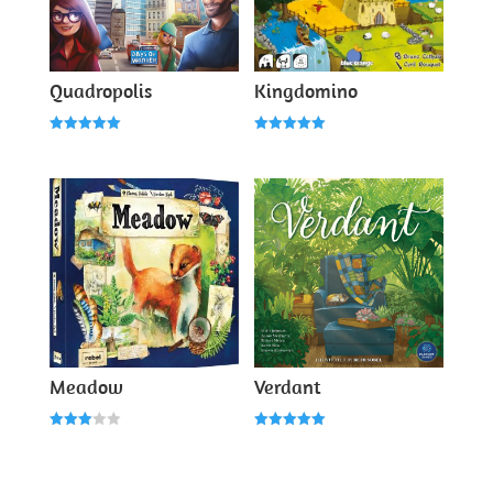
Quadropolis
Kingdomino
Note
Note
5.00
5.00
sur 5
sur 5
Meadow
Verdant
Note
Note
3.00
5.00
sur 5
sur 5