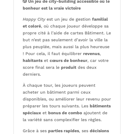
🎲 Un jeu de city-building accessible où le
bonheur est la vraie victoire
Happy City
est un jeu de gestion
familial
et coloré
, où chaque joueur développe sa
propre cité à l’aide de cartes Bâtiment. Le
but n’est pas seulement d’avoir la ville la
plus peuplée, mais aussi la plus heureuse
! Pour cela, il faut équilibrer
revenus
,
habitants
et
cœurs de bonheur
, car votre
score final sera le
produit
des deux
derniers.
À chaque tour, les joueurs peuvent
acheter un bâtiment parmi ceux
disponibles, ou améliorer leur revenu pour
préparer les tours suivants. Les
bâtiments
spéciaux
et
bonus de combo
ajoutent de
la variété sans complexifier les règles.
Grâce à ses
parties rapides
, ses
décisions