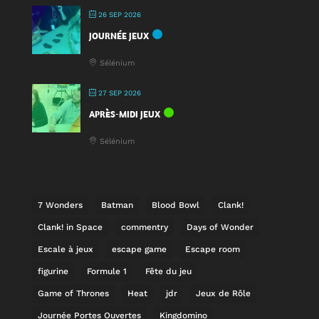
26 SEP 2026
JOURNÉE JEUX
Sélénium
27 SEP 2026
APRÈS-MIDI JEUX
Sélénium
7 Wonders
Batman
Blood Bowl
Clank!
Clank! in Space
commentry
Days of Wonder
Escale à jeux
escape game
Escape room
figurine
Formule 1
Fête du jeu
Game of Thrones
Heat
jdr
Jeux de Rôle
Journée Portes Ouvertes
Kingdomino