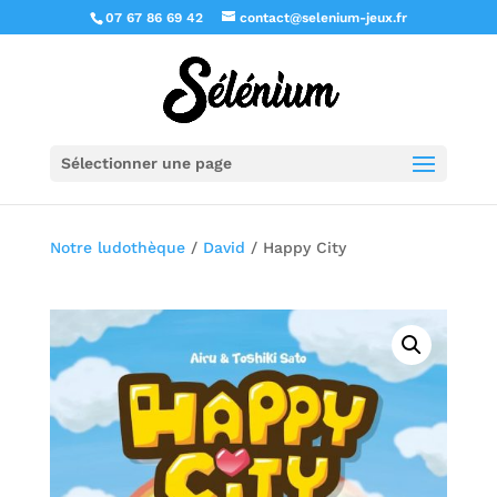
07 67 86 69 42
contact@selenium-jeux.fr
Sélectionner une page
Notre ludothèque
/
David
/ Happy City