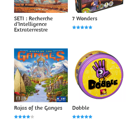
SETI : Recherche
7 Wonders
d’Intelligence
Extraterrestre
Note
5.00
sur 5
Rajas of the Ganges
Dobble
Note
Note
4.00
5.00
sur 5
sur 5