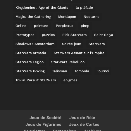
Kingdomino : Age of the Giants
la pléïade
Magic: the Gathering
Montluçon
Nocturne
Online
peinture
Perplexus
pimp
Prototypes
puzzles
Risk StarWars
Saint Seiya
Shadows : Amsterdam
Soirée jeux
StarWars
StarWars Armada
StarWars Assaut sur l'Empire
StarWars Legion
StarWars Rebellion
StarWars X-Wing
Talisman
Tombola
Tournoi
Trivial Pursuit StarWars
énigmes
Jeux de Société
Jeux de Rôle
Jeux de Figurines
Jeux de Cartes