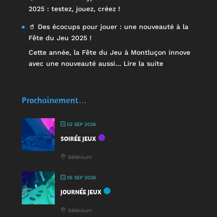
2025 : testez, jouez, créez !
🥤 Des écocups pour jouer : une nouveauté à la
Fête du Jeu 2025 !
Cette année, la Fête du Jeu à Montluçon innove
:
avec une nouveauté aussi…
Lire la suite
🥤
Des
écocups
Prochainement…
pour
jouer
02 SEP 2026
:
SOIRÉE JEUX
une
nouveauté
Sélénium
à
la
05 SEP 2026
Fête
JOURNÉE JEUX
du
Jeu
Sélénium