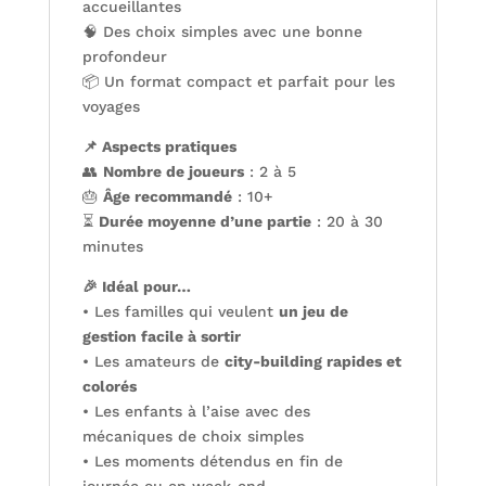
accueillantes
🧠 Des choix simples avec une bonne
profondeur
📦 Un format compact et parfait pour les
voyages
📌 Aspects pratiques
👥
Nombre de joueurs
: 2 à 5
🎂
Âge recommandé
: 10+
⏳
Durée moyenne d’une partie
: 20 à 30
minutes
🎉 Idéal pour…
• Les familles qui veulent
un jeu de
gestion facile à sortir
• Les amateurs de
city-building rapides et
colorés
• Les enfants à l’aise avec des
mécaniques de choix simples
• Les moments détendus en fin de
journée ou en week-end