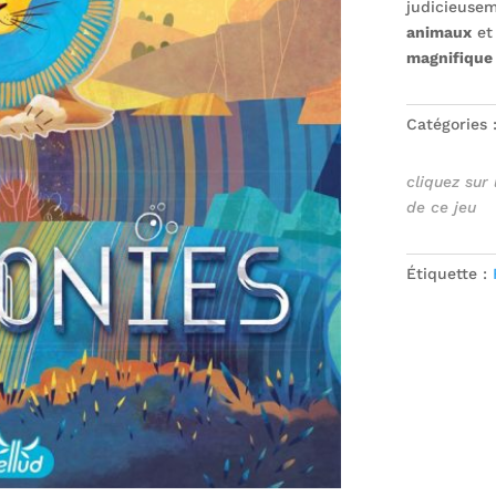
judicieusem
animaux
et
magnifique 
Catégories 
cliquez sur
de ce jeu
Étiquette :