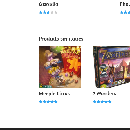
Cascadia
Phot
Note
Note
3.00
5.00
sur 5
sur 
Produits similaires
Meeple Circus
7 Wonders
Note
Note
5.00
5.00
sur 5
sur 5