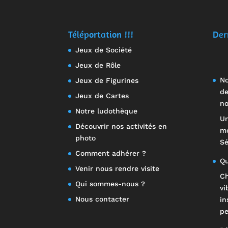
Téléportation !!!
Der
Jeux de Société
Jeux de Rôle
No
Jeux de Figurines
de
Jeux de Cartes
no
Notre ludothèque
Un
Découvrir nos activités en
mo
photo
Sé
Comment adhérer ?
Qu
Venir nous rendre visite
Ch
Qui sommes-nous ?
vi
Nous contacter
in
pe