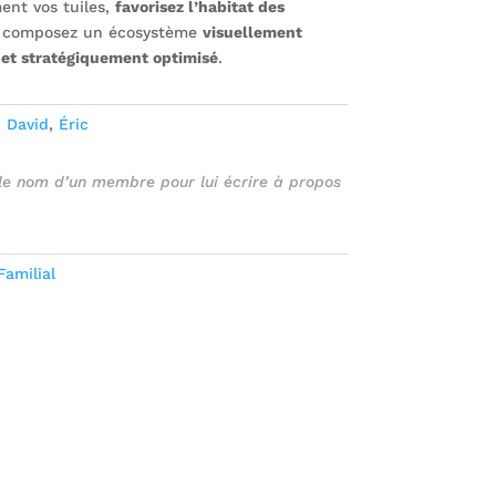
ent vos tuiles,
favorisez l’habitat des
 composez un écosystème
visuellement
et stratégiquement optimisé
.
:
David
,
Éric
 le nom d’un membre pour lui écrire à propos
Familial