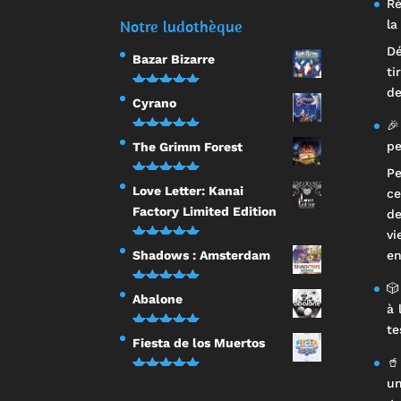
Ré
Notre ludothèque
la
Dé
Bazar Bizarre
ti
de
Note
5.00
Cyrano
sur 5
🎉
Note
5.00
pe
The Grimm Forest
sur 5
Pe
Note
5.00
Love Letter: Kanai
ce
sur 5
Factory Limited Edition
de
vi
Note
5.00
Shadows : Amsterdam
en
sur 5
🎲
Note
5.00
Abalone
à 
sur 5
te
Note
5.00
Fiesta de los Muertos
sur 5
🥤
Note
5.00
un