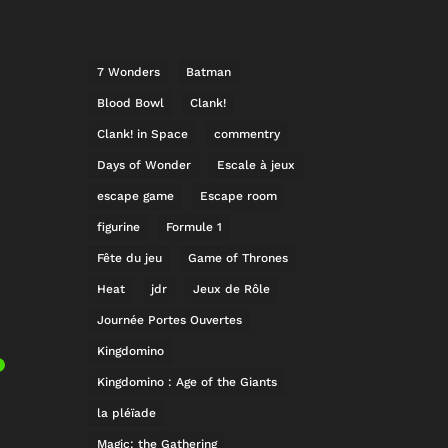
7 Wonders
Batman
Blood Bowl
Clank!
Clank! in Space
commentry
Days of Wonder
Escale à jeux
escape game
Escape room
figurine
Formule 1
Fête du jeu
Game of Thrones
Heat
jdr
Jeux de Rôle
Journée Portes Ouvertes
Kingdomino
Kingdomino : Age of the Giants
la pléïade
Magic: the Gathering