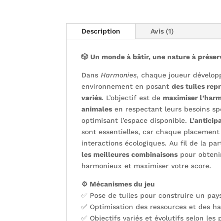
Description
Avis (1)
🎲 Un monde à bâtir, une nature à préserv
Dans
Harmonies
, chaque joueur dévelop
environnement en posant
des tuiles re
variés
. L’objectif est de
maximiser l’harm
animales
en respectant leurs besoins sp
optimisant l’espace disponible.
L’anticip
sont essentielles, car chaque placement 
interactions écologiques. Au fil de la pa
les meilleures combinaisons
pour obteni
harmonieux et maximiser votre score.
⚙️ Mécanismes du jeu
✅ Pose de tuiles pour construire un pay
✅ Optimisation des ressources et des ha
✅ Objectifs variés et évolutifs selon les 