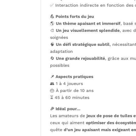
✅ Interaction indirecte en fonction des 
💪 Points forts du jeu
🌎
Un thème apaisant et immersif
, basé 
🎨
Un jeu visuellement splendide
, avec d
soignées
🧠
Un défi stratégique subtil
, nécessitan
adaptation
🔄
Une grande rejouabilité
, grâce aux mu
possibles
📌 Aspects pratiques
👥 1 à 4 joueurs
🎂 À partir de 10 ans
⏳ 45 à 60 minutes
🎉 Idéal pour…
Les amateurs de
jeux de pose de tuiles 
ceux qui aiment
optimiser des écosystè
quête
d’un jeu apaisant mais exigeant en