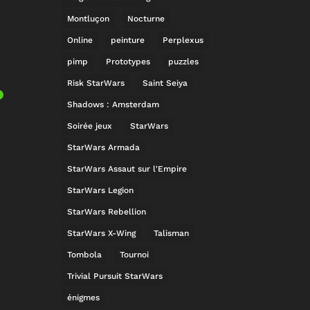
Montluçon
Nocturne
Online
peinture
Perplexus
pimp
Prototypes
puzzles
Risk StarWars
Saint Seiya
Shadows : Amsterdam
Soirée jeux
StarWars
StarWars Armada
StarWars Assaut sur l'Empire
StarWars Legion
StarWars Rebellion
StarWars X-Wing
Talisman
Tombola
Tournoi
Trivial Pursuit StarWars
énigmes