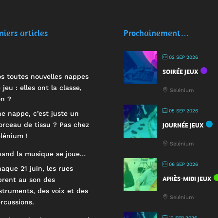
niers articles
Prochainement…
02 SEP 2026
SOIRÉE JEUX
s toutes nouvelles nappes
 jeu : elles ont la classe,
Sélénium
n ?
05 SEP 2026
e nappe, c’est juste un
rceau de tissu ? Pas chez
JOURNÉE JEUX
lénium !
Sélénium
and la musique se joue…
06 SEP 2026
aque 21 juin, les rues
APRÈS-MIDI JEUX
brent au son des
struments, des voix et des
Sélénium
rcussions.
12 SEP 2026