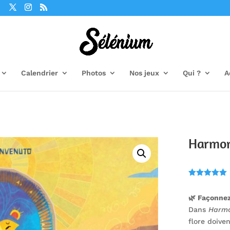
Calendrier
Photos
Nos jeux
Qui ?
A
Harmon
Noté
5.00
sur 5
🌿 Façonnez
basé sur
notation
Dans
Harmo
client
flore doive