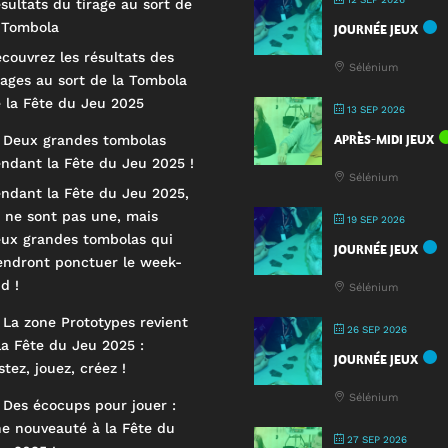
sultats du tirage au sort de
 Tombola
JOURNÉE JEUX
couvrez les résultats des
Sélénium
rages au sort de la Tombola
 la Fête du Jeu 2025
13 SEP 2026
APRÈS-MIDI JEUX
 Deux grandes tombolas
ndant la Fête du Jeu 2025 !
Sélénium
ndant la Fête du Jeu 2025,
 ne sont pas une, mais
19 SEP 2026
ux grandes tombolas qui
JOURNÉE JEUX
endront ponctuer le week-
d !
Sélénium
 La zone Prototypes revient
26 SEP 2026
la Fête du Jeu 2025 :
JOURNÉE JEUX
stez, jouez, créez !
Sélénium
 Des écocups pour jouer :
e nouveauté à la Fête du
27 SEP 2026