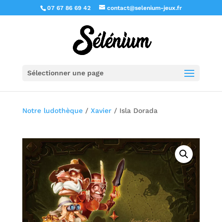
07 67 86 69 42
contact@selenium-jeux.fr
Sélectionner une page
Notre ludothèque
/
Xavier
/ Isla Dorada