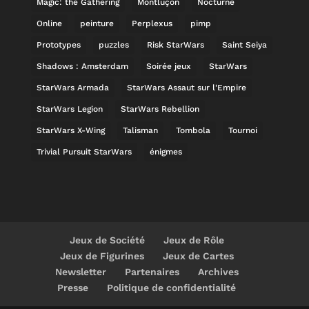
Magic: the Gathering
Montluçon
Nocturne
Online
peinture
Perplexus
pimp
Prototypes
puzzles
Risk StarWars
Saint Seiya
Shadows : Amsterdam
Soirée jeux
StarWars
StarWars Armada
StarWars Assaut sur l'Empire
StarWars Legion
StarWars Rebellion
StarWars X-Wing
Talisman
Tombola
Tournoi
Trivial Pursuit StarWars
énigmes
Jeux de Société
Jeux de Rôle
Jeux de Figurines
Jeux de Cartes
Newsletter
Partenaires
Archives
Presse
Politique de confidentialité