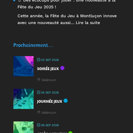
🥤 Des écocups pour jouer : une nouveauté à la
Fête du Jeu 2025 !
Cette année, la Fête du Jeu à Montluçon innove
:
avec une nouveauté aussi…
Lire la suite
🥤
Des
écocups
Prochainement…
pour
jouer
02 SEP 2026
:
SOIRÉE JEUX
une
nouveauté
Sélénium
à
la
05 SEP 2026
Fête
JOURNÉE JEUX
du
Jeu
Sélénium
2025
!
06 SEP 2026