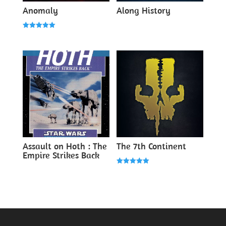
Anomaly
Along History
Note
5.00
sur 5
Assault on Hoth : The
The 7th Continent
Empire Strikes Back
Note
5.00
sur 5