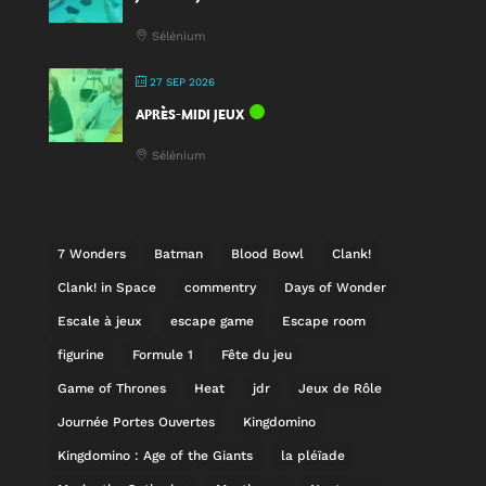
Sélénium
27 SEP 2026
APRÈS-MIDI JEUX
Sélénium
7 Wonders
Batman
Blood Bowl
Clank!
Clank! in Space
commentry
Days of Wonder
Escale à jeux
escape game
Escape room
figurine
Formule 1
Fête du jeu
Game of Thrones
Heat
jdr
Jeux de Rôle
Journée Portes Ouvertes
Kingdomino
Kingdomino : Age of the Giants
la pléïade