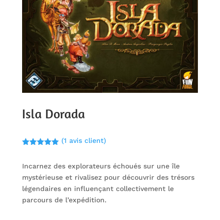
Isla Dorada
(
1
avis client)
Noté
5.00
sur 5
Incarnez des explorateurs échoués sur une île
basé sur
notation
mystérieuse et rivalisez pour découvrir des trésors
client
légendaires en influençant collectivement le
parcours de l’expédition.