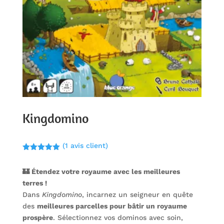
Kingdomino
(
1
avis client)
Noté
5.00
sur 5
🏰 Étendez votre royaume avec les meilleures
basé sur
notation
terres !
client
Dans
Kingdomino
, incarnez un seigneur en quête
des
meilleures parcelles pour bâtir un royaume
prospère
. Sélectionnez vos dominos avec soin,