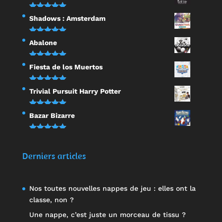
sur 5
Note
5.00
Shadows : Amsterdam
sur 5
Note
5.00
Abalone
sur 5
Note
5.00
Fiesta de los Muertos
sur 5
Note
5.00
Trivial Pursuit Harry Potter
sur 5
Note
5.00
Bazar Bizarre
sur 5
Note
5.00
sur 5
Derniers articles
Nos toutes nouvelles nappes de jeu : elles ont la
classe, non ?
Une nappe, c’est juste un morceau de tissu ?