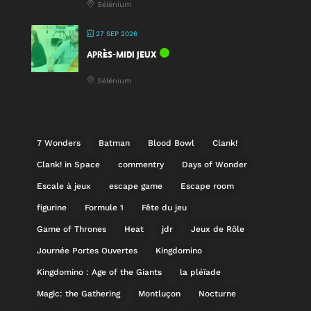
Sélénium
27 SEP 2026
APRÈS-MIDI JEUX
Sélénium
7 Wonders
Batman
Blood Bowl
Clank!
Clank! in Space
commentry
Days of Wonder
Escale à jeux
escape game
Escape room
figurine
Formule 1
Fête du jeu
Game of Thrones
Heat
jdr
Jeux de Rôle
Journée Portes Ouvertes
Kingdomino
Kingdomino : Age of the Giants
la pléïade
Magic: the Gathering
Montluçon
Nocturne