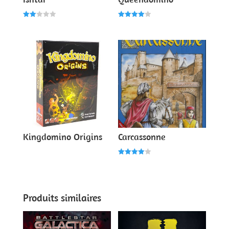
Note
Note
2.00
4.00
sur
sur 5
5
Kingdomino Origins
Carcassonne
Note
4.00
sur 5
Produits similaires