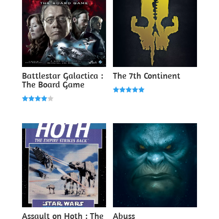
Battlestar Galactica :
The 7th Continent
The Board Game
Note
5.00
Note
sur 5
4.00
sur 5
Assault on Hoth : The
Abyss