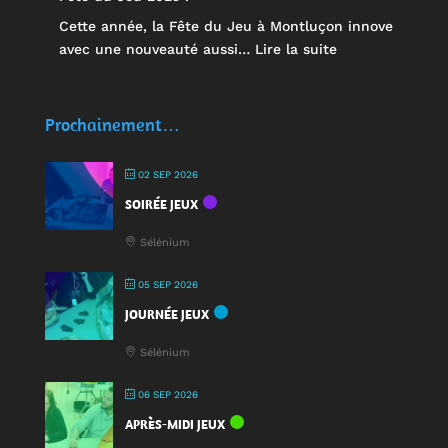
Cette année, la Fête du Jeu à Montluçon innove
:
avec une nouveauté aussi…
Lire la suite
🥤
Des
écocups
Prochainement…
pour
jouer
02 SEP 2026
:
SOIRÉE JEUX
une
nouveauté
Sélénium
à
la
05 SEP 2026
Fête
JOURNÉE JEUX
du
Jeu
Sélénium
2025
!
06 SEP 2026
APRÈS-MIDI JEUX