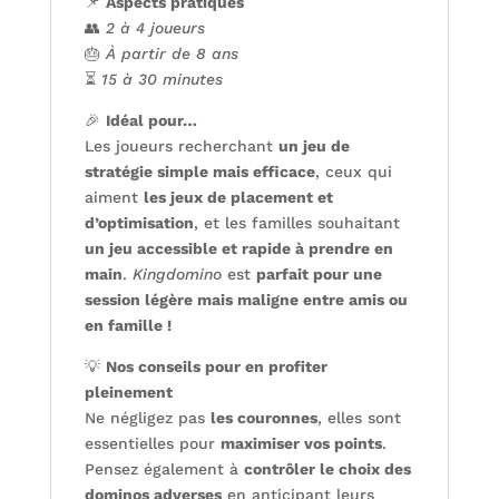
📌
Aspects pratiques
👥
2 à 4 joueurs
🎂
À partir de 8 ans
⏳
15 à 30 minutes
🎉
Idéal pour…
Les joueurs recherchant
un jeu de
stratégie simple mais efficace
, ceux qui
aiment
les jeux de placement et
d’optimisation
, et les familles souhaitant
un jeu accessible et rapide à prendre en
main
.
Kingdomino
est
parfait pour une
session légère mais maligne entre amis ou
en famille !
💡
Nos conseils pour en profiter
pleinement
Ne négligez pas
les couronnes
, elles sont
essentielles pour
maximiser vos points
.
Pensez également à
contrôler le choix des
dominos adverses
en anticipant leurs