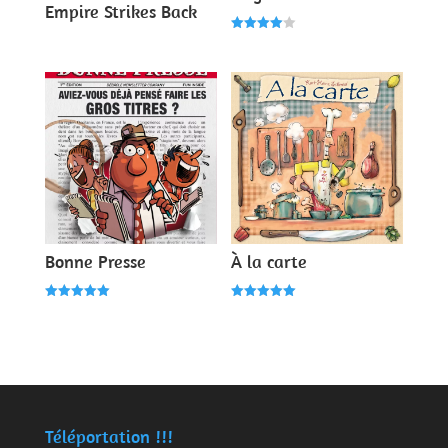
Empire Strikes Back
Note
4.00
sur 5
Bonne Presse
À la carte
Note
Note
5.00
5.00
sur 5
sur 5
Téléportation !!!