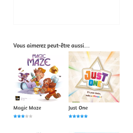
Vous aimerez peut-être aussi…
Magic Maze
Just One
Note
Note
3.00
5.00
sur 5
sur 5