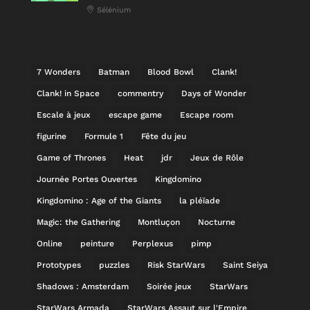
Sélénium
7 Wonders
Batman
Blood Bowl
Clank!
Clank! in Space
commentry
Days of Wonder
Escale à jeux
escape game
Escape room
figurine
Formule 1
Fête du jeu
Game of Thrones
Heat
jdr
Jeux de Rôle
Journée Portes Ouvertes
Kingdomino
Kingdomino : Age of the Giants
la pléïade
Magic: the Gathering
Montluçon
Nocturne
Online
peinture
Perplexus
pimp
Prototypes
puzzles
Risk StarWars
Saint Seiya
Shadows : Amsterdam
Soirée jeux
StarWars
StarWars Armada
StarWars Assaut sur l'Empire