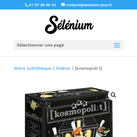
07 67 86 69 42
contact@selenium-jeux.fr
Sélectionner une page
Notre ludothèque
/
Solène
/ [kosmopoliːt]