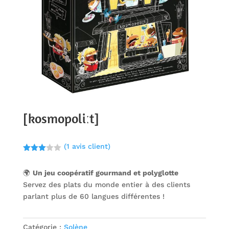
[kosmopoliːt]
(
1
avis client)
Noté
3.00
🌍
Un jeu coopératif gourmand et polyglotte
sur 5
basé
Servez des plats du monde entier à des clients
sur
notatio
parlant plus de 60 langues différentes !
n client
Catégorie :
Solène