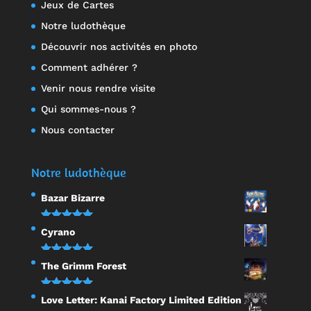
Jeux de Cartes
Notre ludothèque
Découvrir nos activités en photo
Comment adhérer ?
Venir nous rendre visite
Qui sommes-nous ?
Nous contacter
Notre ludothèque
Bazar Bizarre
Note
5.00
Cyrano
sur 5
Note
5.00
The Grimm Forest
sur 5
Note
5.00
Love Letter: Kanai Factory Limited Edition