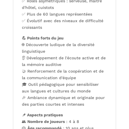
✅ Rôles asymétriques : serveuse, maître
d'hôtel, cuistots
✅ Plus de 60 langues représentées
✅ Évolutif avec des niveaux de difficulté
croissants
💪 Points forts du jeu
🌐 Découverte ludique de la diversité
linguistique
👂 Développement de l'écoute active et de
la mémoire auditive
🤝 Renforcement de la coopération et de
la communication d'équipe
🎓 Outil pédagogique pour sensibiliser
aux langues et cultures du monde
🎉 Ambiance dynamique et originale pour
des parties courtes et intenses
📌 Aspects pratiques
👥
Nombre de joueurs
: 4 à 8
🎂
Âge recommandé
: 10 ans et plus