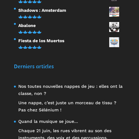
sur 5
Note
5.00
Shadows : Amsterdam
sur 5
Note
5.00
Abalone
sur 5
Note
5.00
Fiesta de los Muertos
sur 5
Note
5.00
sur 5
Derniers articles
Nos toutes nouvelles nappes de jeu : elles ont la
classe, non ?
Une nappe, c’est juste un morceau de tissu ?
Pas chez Sélénium !
Quand la musique se joue…
Chaque 21 juin, les rues vibrent au son des
instruments, des voix et des percussions.