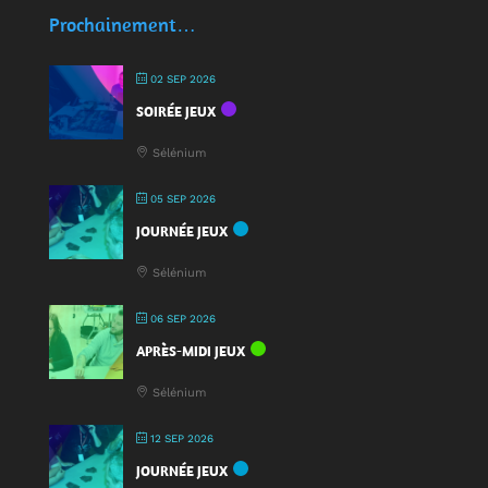
écocups
Prochainement…
pour
jouer
02 SEP 2026
:
SOIRÉE JEUX
une
nouveauté
Sélénium
à
la
05 SEP 2026
Fête
JOURNÉE JEUX
du
Jeu
Sélénium
2025
!
06 SEP 2026
APRÈS-MIDI JEUX
Sélénium
12 SEP 2026
JOURNÉE JEUX