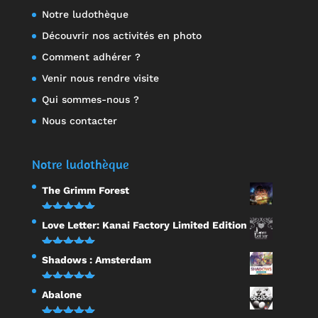
Notre ludothèque
Découvrir nos activités en photo
Comment adhérer ?
Venir nous rendre visite
Qui sommes-nous ?
Nous contacter
Notre ludothèque
The Grimm Forest
Note
5.00
Love Letter: Kanai Factory Limited Edition
sur 5
Note
5.00
Shadows : Amsterdam
sur 5
Note
5.00
Abalone
sur 5