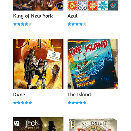
King of New York
Azul
Note
Note
4.00
4.00
sur 5
sur 5
Dune
The Island
Note
Note
5.00
5.00
sur 5
sur 5