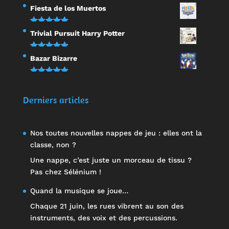
Note
5.00
Fiesta de los Muertos
sur 5
Note
5.00
Trivial Pursuit Harry Potter
sur 5
Note
5.00
Bazar Bizarre
sur 5
Note
5.00
sur 5
Derniers articles
Nos toutes nouvelles nappes de jeu : elles ont la
classe, non ?
Une nappe, c’est juste un morceau de tissu ?
Pas chez Sélénium !
Quand la musique se joue…
Chaque 21 juin, les rues vibrent au son des
instruments, des voix et des percussions.