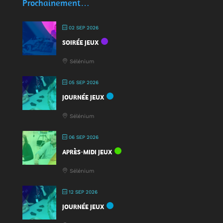
Prochainement…
pour
jouer
02 SEP 2026
:
SOIRÉE JEUX
une
nouveauté
Sélénium
à
la
05 SEP 2026
Fête
JOURNÉE JEUX
du
Jeu
Sélénium
2025
!
06 SEP 2026
APRÈS-MIDI JEUX
Sélénium
12 SEP 2026
JOURNÉE JEUX