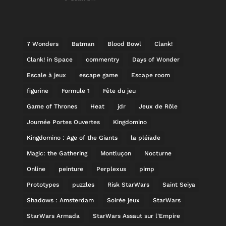
7 Wonders
Batman
Blood Bowl
Clank!
Clank! in Space
commentry
Days of Wonder
Escale à jeux
escape game
Escape room
figurine
Formule 1
Fête du jeu
Game of Thrones
Heat
jdr
Jeux de Rôle
Journée Portes Ouvertes
Kingdomino
Kingdomino : Age of the Giants
la pléïade
Magic: the Gathering
Montluçon
Nocturne
Online
peinture
Perplexus
pimp
Prototypes
puzzles
Risk StarWars
Saint Seiya
Shadows : Amsterdam
Soirée jeux
StarWars
StarWars Armada
StarWars Assaut sur l'Empire