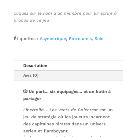
cliquez sur le nom d’un membre pour lui écrire à
propos de ce jeu
Étiquettes :
Asymétrique
,
Entre amis
,
Solo
Description
Avis (0)
🎲 Un port… six équipages… et un butin à
partager
Libertalia – Les Vents de Galecrest
est un
jeu de stratégie où les joueurs incarnent
des capitaines pirates dans un univers
aérien et flamboyant.