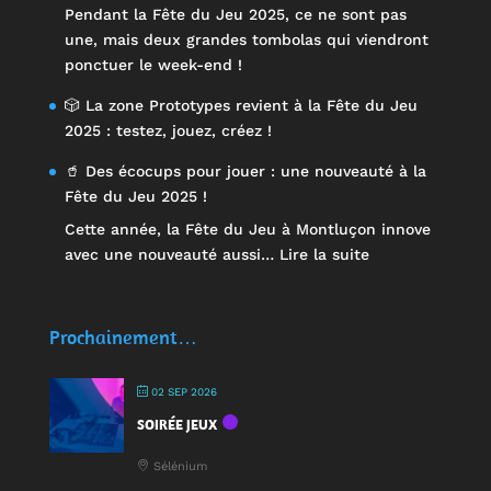
Pendant la Fête du Jeu 2025, ce ne sont pas
une, mais deux grandes tombolas qui viendront
ponctuer le week-end !
🎲 La zone Prototypes revient à la Fête du Jeu
2025 : testez, jouez, créez !
🥤 Des écocups pour jouer : une nouveauté à la
Fête du Jeu 2025 !
Cette année, la Fête du Jeu à Montluçon innove
:
avec une nouveauté aussi…
Lire la suite
🥤
Des
écocups
Prochainement…
pour
jouer
02 SEP 2026
:
SOIRÉE JEUX
une
nouveauté
Sélénium
à