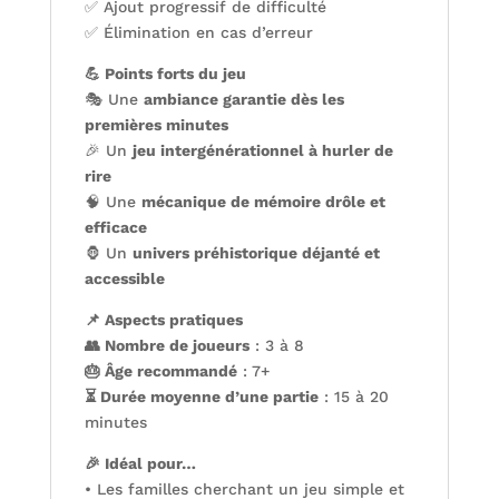
✅ Ajout progressif de difficulté
✅ Élimination en cas d’erreur
💪 Points forts du jeu
🎭 Une
ambiance garantie dès les
premières minutes
🎉 Un
jeu intergénérationnel à hurler de
rire
🧠 Une
mécanique de mémoire drôle et
efficace
🦍 Un
univers préhistorique déjanté et
accessible
📌 Aspects pratiques
👥 Nombre de joueurs
: 3 à 8
🎂 Âge recommandé
: 7+
⏳ Durée moyenne d’une partie
: 15 à 20
minutes
🎉 Idéal pour…
• Les familles cherchant un jeu simple et