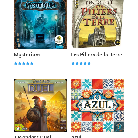
Mysterium
Les Piliers de la Terre
Note
Note
5.00
5.00
sur 5
sur 5
7 Wonders Duel
Azul