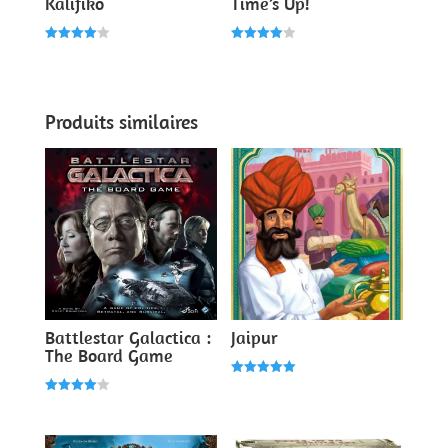
Kalifiko
Time’s Up!
Note
Note
4.00
4.00
sur 5
sur 5
Produits similaires
Battlestar Galactica :
Jaipur
The Board Game
Note
5.00
Note
sur 5
4.00
sur 5