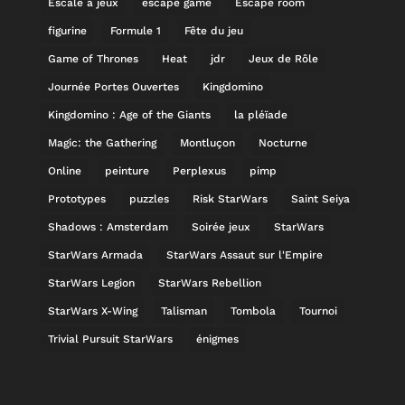
Escale à jeux
escape game
Escape room
figurine
Formule 1
Fête du jeu
Game of Thrones
Heat
jdr
Jeux de Rôle
Journée Portes Ouvertes
Kingdomino
Kingdomino : Age of the Giants
la pléïade
Magic: the Gathering
Montluçon
Nocturne
Online
peinture
Perplexus
pimp
Prototypes
puzzles
Risk StarWars
Saint Seiya
Shadows : Amsterdam
Soirée jeux
StarWars
StarWars Armada
StarWars Assaut sur l'Empire
StarWars Legion
StarWars Rebellion
StarWars X-Wing
Talisman
Tombola
Tournoi
Trivial Pursuit StarWars
énigmes