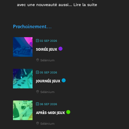
:
avec une nouveauté aussi…
Lire la suite
🥤
Des
écocups
Prochainement…
pour
jouer
02 SEP 2026
:
SOIRÉE JEUX
une
nouveauté
Sélénium
à
la
05 SEP 2026
Fête
JOURNÉE JEUX
du
Jeu
Sélénium
2025
!
06 SEP 2026
APRÈS-MIDI JEUX
Sélénium