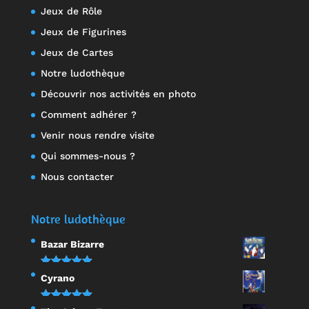
Jeux de Rôle
Jeux de Figurines
Jeux de Cartes
Notre ludothèque
Découvrir nos activités en photo
Comment adhérer ?
Venir nous rendre visite
Qui sommes-nous ?
Nous contacter
Notre ludothèque
Bazar Bizarre
Note
5.00
Cyrano
sur 5
Note
5.00