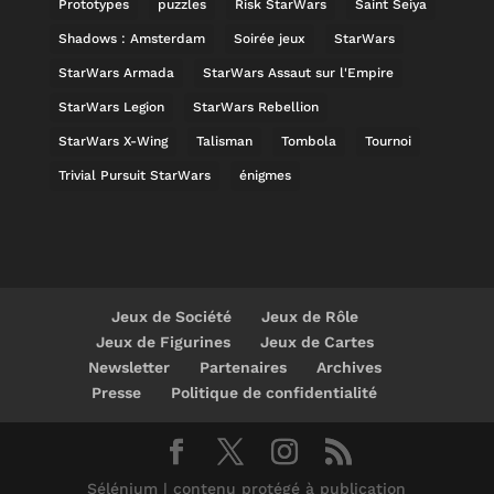
Prototypes
puzzles
Risk StarWars
Saint Seiya
Shadows : Amsterdam
Soirée jeux
StarWars
StarWars Armada
StarWars Assaut sur l'Empire
StarWars Legion
StarWars Rebellion
StarWars X-Wing
Talisman
Tombola
Tournoi
Trivial Pursuit StarWars
énigmes
Jeux de Société
Jeux de Rôle
Jeux de Figurines
Jeux de Cartes
Newsletter
Partenaires
Archives
Presse
Politique de confidentialité
Sélénium | contenu protégé à publication