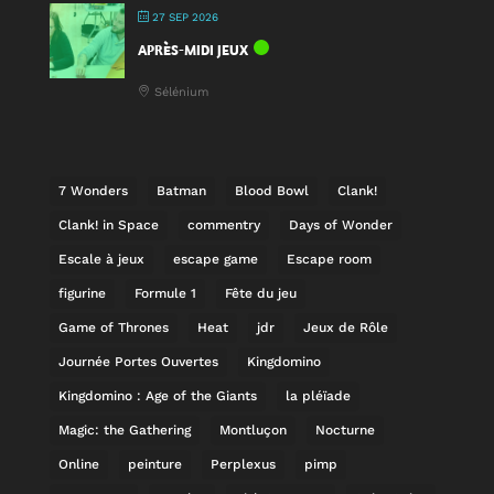
27 SEP 2026
APRÈS-MIDI JEUX
Sélénium
7 Wonders
Batman
Blood Bowl
Clank!
Clank! in Space
commentry
Days of Wonder
Escale à jeux
escape game
Escape room
figurine
Formule 1
Fête du jeu
Game of Thrones
Heat
jdr
Jeux de Rôle
Journée Portes Ouvertes
Kingdomino
Kingdomino : Age of the Giants
la pléïade
Magic: the Gathering
Montluçon
Nocturne
Online
peinture
Perplexus
pimp