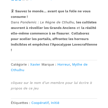
Noté
3.00
🦑 Sauvez le monde… avant que la folie ne vous
sur 5
basé
consume !
sur
notatio
Dans
Pandemic : Le Règne de Cthulhu
,
les cultistes
n client
œuvrent à réveiller les Grands Anciens
et
la réalité
elle-même commence à se fissurer
.
Collaborez
pour sceller les portails, affrontez les horreurs
indicibles et empêchez l’Apocalypse Lovecraftienne
!
Catégorie :
Xavier
Marque :
Horreur
,
Mythe de
Cthulhu
cliquez sur le nom d’un membre pour lui écrire à
propos de ce jeu
Étiquettes :
Coopératif
,
Initié