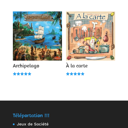
Note
4.00
sur 5
Archipelago
À la carte
Note
Note
5.00
5.00
sur 5
sur 5
Téléportation !!!
Jeux de Société