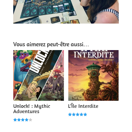
Vous aimerez peut-être aussi…
Unlock! : Mythic
L’Île Interdite
Adventures
Note
5.00
Note
sur 5
4.00