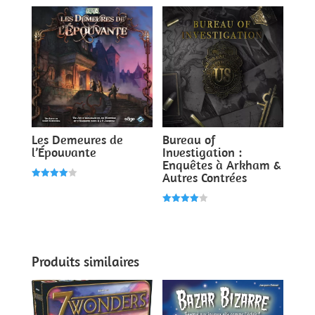
sur 5
Les Demeures de
Bureau of
l’Épouvante
Investigation :
Enquêtes à Arkham &
Autres Contrées
Note
4.00
sur 5
Note
4.00
sur 5
Produits similaires