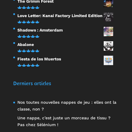
The Grimm Forest
sur 5
Note
5.00
Love Letter: Kanai Factory Limited Edition
sur 5
Note
5.00
Shadows : Amsterdam
sur 5
Note
5.00
Abalone
sur 5
Note
5.00
Fiesta de los Muertos
sur 5
Note
5.00
sur 5
Derniers articles
Nos toutes nouvelles nappes de jeu : elles ont la
classe, non ?
Une nappe, c’est juste un morceau de tissu ?
Pas chez Sélénium !