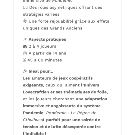
immersive de
Pandemic
🕵️‍♂️ Des rôles asymétriques offrant des
stratégies variées
🔄 Une forte rejouabilité grâce aux effets
uniques des Grands Anciens
📌
Aspects pratiques
👥 2 à 4 joueurs
🎂 À partir de 14 ans
⏳ 45 à 60 minutes
🎉
Idéal pour…
Les amateurs de
jeux coopératifs
exigeants
, ceux qui aiment
l’univers
Lovecraftien et ses thématiques de folie
,
et les joueurs cherchant
une adaptation
immersive et angoissante du système
Pandemic
.
Pandemic : Le Règne de
Cthulhu
est
parfait pour une soirée de
tension et de lutte désespérée contre
l’indicible !