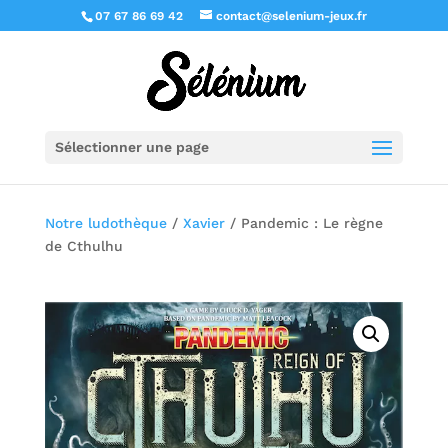
07 67 86 69 42
contact@selenium-jeux.fr
Sélectionner une page
Notre ludothèque
/
Xavier
/ Pandemic : Le règne
de Cthulhu