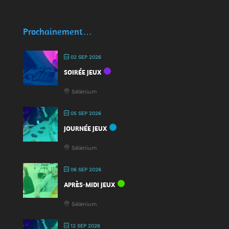
🥤
Des
écocups
Prochainement…
pour
jouer
02 SEP 2026
:
SOIRÉE JEUX
une
nouveauté
Sélénium
à
la
05 SEP 2026
Fête
JOURNÉE JEUX
du
Jeu
Sélénium
2025
!
06 SEP 2026
APRÈS-MIDI JEUX
Sélénium
12 SEP 2026