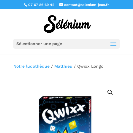
07 67 86 69 42
contact@selenium-jeux.fr
Sélectionner une page
Notre ludothèque
/
Matthieu
/ Qwixx Longo