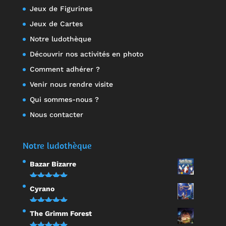
Jeux de Figurines
Jeux de Cartes
Notre ludothèque
Découvrir nos activités en photo
Comment adhérer ?
Venir nous rendre visite
Qui sommes-nous ?
Nous contacter
Notre ludothèque
Bazar Bizarre
Note
5.00
Cyrano
sur 5
Note
5.00
The Grimm Forest
sur 5