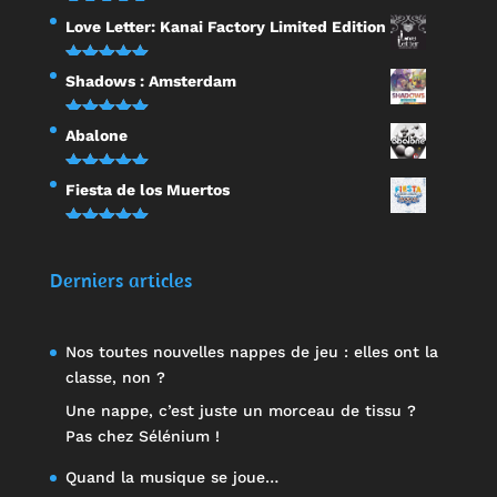
Note
5.00
Love Letter: Kanai Factory Limited Edition
sur 5
Note
5.00
Shadows : Amsterdam
sur 5
Note
5.00
Abalone
sur 5
Note
5.00
Fiesta de los Muertos
sur 5
Note
5.00
sur 5
Derniers articles
Nos toutes nouvelles nappes de jeu : elles ont la
classe, non ?
Une nappe, c’est juste un morceau de tissu ?
Pas chez Sélénium !
Quand la musique se joue…