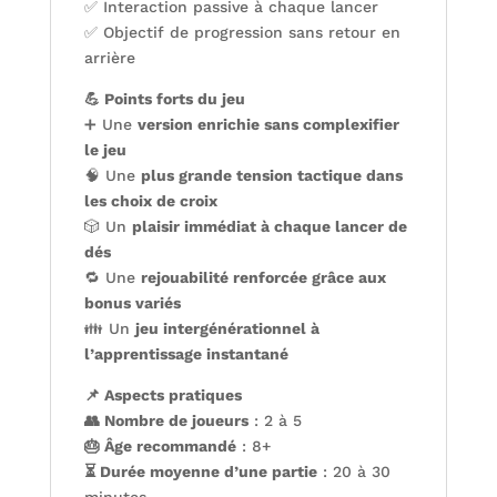
✅ Interaction passive à chaque lancer
✅ Objectif de progression sans retour en
arrière
💪 Points forts du jeu
➕ Une
version enrichie sans complexifier
le jeu
🧠 Une
plus grande tension tactique dans
les choix de croix
🎲 Un
plaisir immédiat à chaque lancer de
dés
🔁 Une
rejouabilité renforcée grâce aux
bonus variés
👪 Un
jeu intergénérationnel à
l’apprentissage instantané
📌 Aspects pratiques
👥 Nombre de joueurs
: 2 à 5
🎂 Âge recommandé
: 8+
⏳ Durée moyenne d’une partie
: 20 à 30