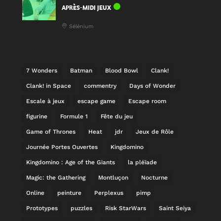
APRÈS-MIDI JEUX
Sélénium
7 Wonders
Batman
Blood Bowl
Clank!
Clank! in Space
commentry
Days of Wonder
Escale à jeux
escape game
Escape room
figurine
Formule 1
Fête du jeu
Game of Thrones
Heat
jdr
Jeux de Rôle
Journée Portes Ouvertes
Kingdomino
Kingdomino : Age of the Giants
la pléïade
Magic: the Gathering
Montluçon
Nocturne
Online
peinture
Perplexus
pimp
Prototypes
puzzles
Risk StarWars
Saint Seiya