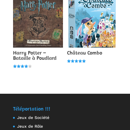
Harry Potter –
Château Combo
Bataille à Poudlard
Note
5.00
Note
sur 5
4.00
sur 5
Téléportation !!!
Jeux de Société
Jeux de Rôle