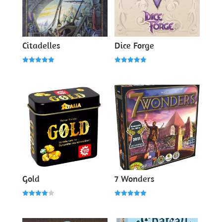
Citadelles
Dice Forge
Note
Note
5.00
5.00
sur 5
sur 5
Gold
7 Wonders
Note
Note
4.00
5.00
sur 5
sur 5