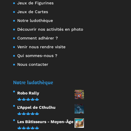
Jeux de Figurines
Jeux de Cartes
Notre ludothèque
Découvrir nos activités en photo
Comment adhérer ?
Venir nous rendre visite
Qui sommes-nous ?
Nous contacter
Notre ludothèque
Robo Rally
Note
5.00
L’Appel de Cthulhu
sur 5
Note
5.00
Les Bâtisseurs - Moyen-Âge
sur 5