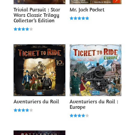
Trivial Pursuit : Star
Mr. Jack Pocket
Wars Classic Trilogy
Collector’s Edition
Note
5.00
sur 5
Note
4.00
sur 5
Aventuriers du Rail
Aventuriers du Rail :
Europe
Note
4.00
Note
sur 5
4.00
sur 5