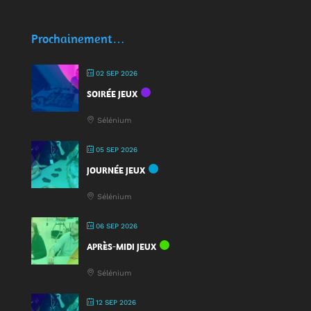
🥤
Des
écocups
Prochainement…
pour
jouer
02 SEP 2026
:
SOIRÉE JEUX
une
nouveauté
Sélénium
à
la
05 SEP 2026
Fête
JOURNÉE JEUX
du
Jeu
Sélénium
2025
!
06 SEP 2026
APRÈS-MIDI JEUX
Sélénium
12 SEP 2026