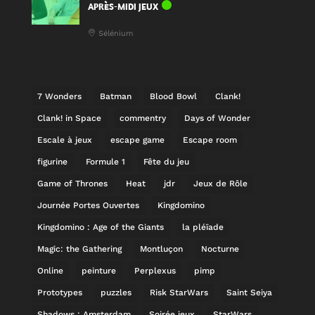
APRÈS-MIDI JEUX
Sélénium
7 Wonders
Batman
Blood Bowl
Clank!
Clank! in Space
commentry
Days of Wonder
Escale à jeux
escape game
Escape room
figurine
Formule 1
Fête du jeu
Game of Thrones
Heat
jdr
Jeux de Rôle
Journée Portes Ouvertes
Kingdomino
Kingdomino : Age of the Giants
la pléïade
Magic: the Gathering
Montluçon
Nocturne
Online
peinture
Perplexus
pimp
Prototypes
puzzles
Risk StarWars
Saint Seiya
Shadows : Amsterdam
Soirée jeux
StarWars