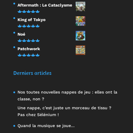
Note
5.00
Aftermath : Le Cataclysme
sur 5
Note
5.00
King of Tokyo
sur 5
Note
5.00
Noé
sur 5
Note
5.00
Patchwork
sur 5
Note
5.00
sur 5
Derniers articles
Nos toutes nouvelles nappes de jeu : elles ont la
classe, non ?
Une nappe, c’est juste un morceau de tissu ?
Pas chez Sélénium !
Quand la musique se joue…