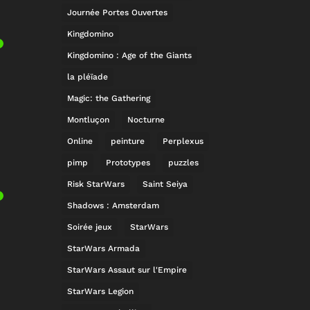
Journée Portes Ouvertes
Kingdomino
Kingdomino : Age of the Giants
la pléïade
Magic: the Gathering
Montluçon
Nocturne
Online
peinture
Perplexus
pimp
Prototypes
puzzles
Risk StarWars
Saint Seiya
Shadows : Amsterdam
Soirée jeux
StarWars
StarWars Armada
StarWars Assaut sur l'Empire
StarWars Legion