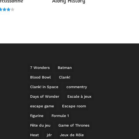
rcassonne
Along History
e
0
r 5
7 Wonders
Batman
Blood Bowl
Clank!
Clank! in Space
commentry
Days of Wonder
Escale à jeux
escape game
Escape room
figurine
Formule 1
Fête du jeu
Game of Thrones
Heat
jdr
Jeux de Rôle