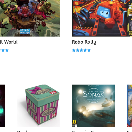
l World
Robo Rally
Note
5.00
5
sur 5