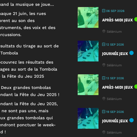
and la musique se joue…
06 SEP 2026
aque 21 juin, les rues
APRÈS-MIDI JEUX
brent au son des
struments, des voix et des
Sélénium
rcussions.
12 SEP 2026
sultats du tirage au sort de
 Tombola
JOURNÉE JEUX
couvrez les résultats des
Sélénium
rages au sort de la Tombola
 la Fête du Jeu 2025
13 SEP 2026
APRÈS-MIDI JEUX
 Deux grandes tombolas
ndant la Fête du Jeu 2025 !
Sélénium
ndant la Fête du Jeu 2025,
 ne sont pas une, mais
19 SEP 2026
ux grandes tombolas qui
JOURNÉE JEUX
endront ponctuer le week-
d !
Sélénium