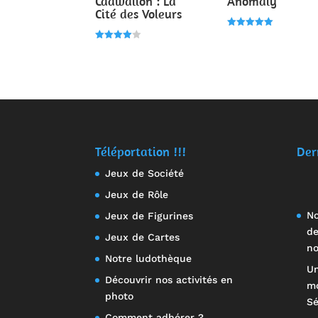
Cadwallon : La
Anomaly
Cité des Voleurs
Note
5.00
Note
sur 5
4.00
sur 5
Téléportation !!!
Der
Jeux de Société
Jeux de Rôle
No
Jeux de Figurines
de
Jeux de Cartes
no
Notre ludothèque
Un
Découvrir nos activités en
mo
photo
Sé
Comment adhérer ?