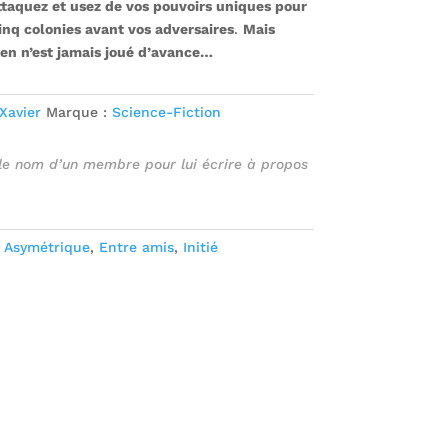
ttaquez et usez de vos pouvoirs uniques pour
inq colonies avant vos adversaires
.
Mais
rien n’est jamais joué d’avance…
Xavier
Marque :
Science-Fiction
 le nom d’un membre pour lui écrire à propos
:
Asymétrique
,
Entre amis
,
Initié