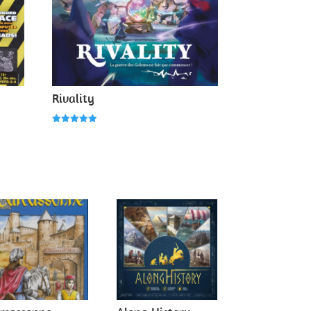
Rivality
Note
5.00
sur 5