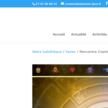
07 67 86 69 42
contact@selenium-jeux.fr
Accueil
Actualité
Activités
Notre ludothèque
/
Xavier
/ Rencontre Cosm