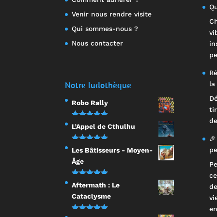
Qu
Venir nous rendre visite
Ch
Qui sommes-nous ?
vi
Nous contacter
in
pe
Ré
Notre ludothèque
la
Dé
Robo Rally
ti
de
Note
5.00
L’Appel de Cthulhu
sur 5
🎉
Note
5.00
pe
Les Bâtisseurs - Moyen-
sur 5
Âge
Pe
ce
Note
5.00
Aftermath : Le
de
sur 5
Cataclysme
vi
en