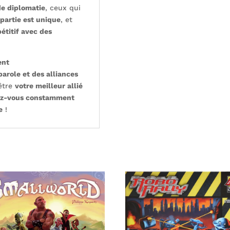
de diplomatie
, ceux qui
partie est unique
, et
étitif avec des
ent
parole et des alliances
être
votre meilleur allié
z-vous constamment
e
!