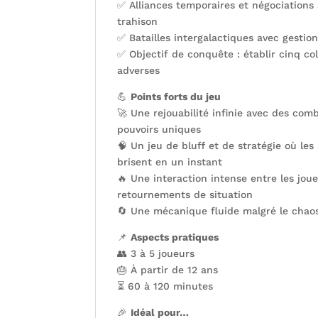
✅ Alliances temporaires et négociations 
trahison
✅ Batailles intergalactiques avec gestion
✅ Objectif de conquête : établir cinq co
adverses
💪
Points forts du jeu
🚀 Une rejouabilité infinie avec des com
pouvoirs uniques
🧠 Un jeu de bluff et de stratégie où les 
brisent en un instant
🔥 Une interaction intense entre les jou
retournements de situation
🔄 Une mécanique fluide malgré le chao
📌
Aspects pratiques
👥 3 à 5 joueurs
🎂 À partir de 12 ans
⏳ 60 à 120 minutes
🎉
Idéal pour…