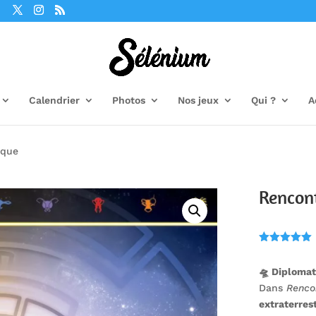
Calendrier
Photos
Nos jeux
Qui ?
A
ique
Rencon
Noté
5.00
sur 5
🛸 Diplomat
basé sur
notation
Dans
Renco
client
extraterres