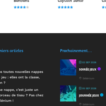
Bonbons
Captain Sonar
Ca
Note
Note
Not
4.00
5.00
4.0
sur 5
sur 5
su
niers articles
Prochainement…
02 SEP 2026
SOIRÉE JEUX
s toutes nouvelles nappes
 jeu : elles ont la classe,
Sélénium
n ?
05 SEP 2026
e nappe, c’est juste un
rceau de tissu ? Pas chez
JOURNÉE JEUX
lénium !
Sélénium