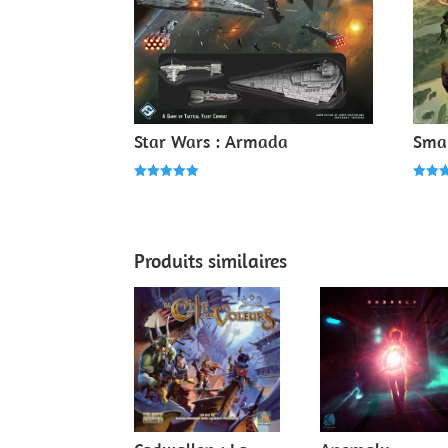
Star Wars : Armada
Smal
Note
Note
5.00
5.00
sur 5
sur 
Produits similaires