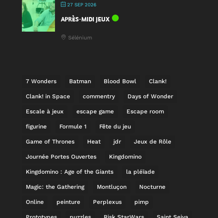
27 SEP 2026
APRÈS-MIDI JEUX
Sélénium
7 Wonders
Batman
Blood Bowl
Clank!
Clank! in Space
commentry
Days of Wonder
Escale à jeux
escape game
Escape room
figurine
Formule 1
Fête du jeu
Game of Thrones
Heat
jdr
Jeux de Rôle
Journée Portes Ouvertes
Kingdomino
Kingdomino : Age of the Giants
la pléïade
Magic: the Gathering
Montluçon
Nocturne
Online
peinture
Perplexus
pimp
Prototypes
puzzles
Risk StarWars
Saint Seiya