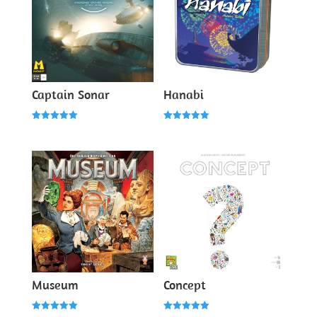
Captain Sonar
Hanabi
Note
Note
5.00
5.00
sur 5
sur 5
Museum
Concept