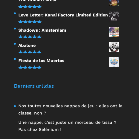
sur 5
Note
5.00
Love Letter: Kanai Factory Limited Edition
sur 5
Note
5.00
Shadows : Amsterdam
sur 5
Note
5.00
Abalone
sur 5
Note
5.00
Fiesta de los Muertos
sur 5
Note
5.00
sur 5
Derniers articles
Nos toutes nouvelles nappes de jeu : elles ont la
classe, non ?
Une nappe, c’est juste un morceau de tissu ?
Pas chez Sélénium !