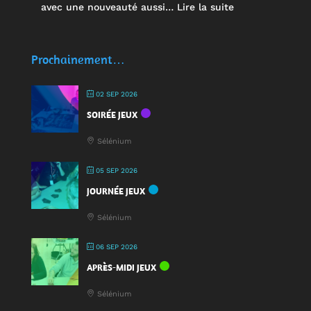
:
avec une nouveauté aussi…
Lire la suite
🥤
Des
écocups
Prochainement…
pour
jouer
02 SEP 2026
:
SOIRÉE JEUX
une
nouveauté
Sélénium
à
la
05 SEP 2026
Fête
JOURNÉE JEUX
du
Jeu
Sélénium
2025
!
06 SEP 2026
APRÈS-MIDI JEUX
Sélénium