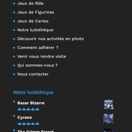
Jeux de Rôle
Jeux de Figurines
Jeux de Cartes
Notre ludothèque
Découvrir nos activités en photo
Comment adhérer ?
Venir nous rendre visite
Qui sommes-nous ?
Nous contacter
Notre ludothèque
Bazar Bizarre
Note
5.00
Cyrano
sur 5
Note
5.00
The Grimm Forest