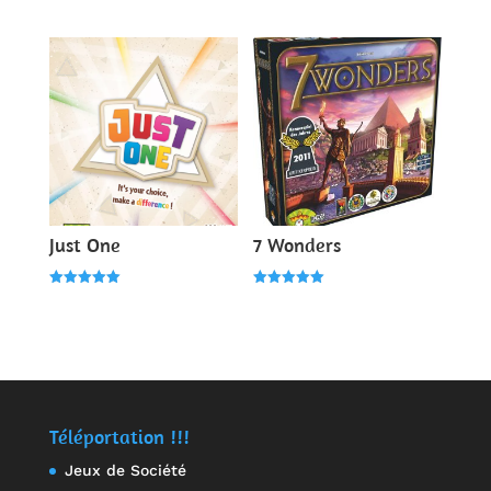
Note
Note
5.00
5.00
sur 5
sur 5
Just One
7 Wonders
Note
Note
5.00
5.00
sur 5
sur 5
Téléportation !!!
Jeux de Société