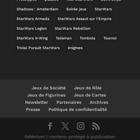
Shadows : Amsterdam
Soirée jeux
StarWars
StarWars Armada
StarWars Assaut sur l'Empire
StarWars Legion
StarWars Rebellion
StarWars X-Wing
Talisman
Tombola
Tournoi
Trivial Pursuit StarWars
énigmes
Jeux de Société
Jeux de Rôle
Jeux de Figurines
Jeux de Cartes
Newsletter
Partenaires
Archives
Presse
Politique de confidentialité
Sélénium | contenu protégé à publication