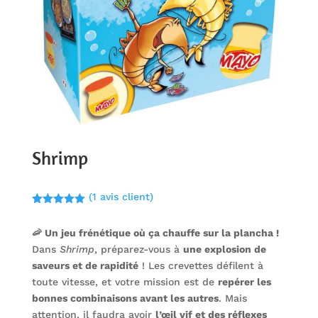
Shrimp
(
1
avis client)
Noté
5.00
sur 5
🦐 Un jeu frénétique où ça chauffe sur la plancha !
basé sur
notation
Dans
Shrimp
, préparez-vous à
une explosion de
client
saveurs et de rapidité
! Les crevettes défilent à
toute vitesse, et votre mission est de
repérer les
bonnes combinaisons avant les autres
. Mais
attention, il faudra avoir
l’œil vif et des réflexes