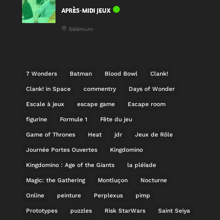
APRÈS-MIDI JEUX
Sélénium
7 Wonders
Batman
Blood Bowl
Clank!
Clank! in Space
commentry
Days of Wonder
Escale à jeux
escape game
Escape room
figurine
Formule 1
Fête du jeu
Game of Thrones
Heat
jdr
Jeux de Rôle
Journée Portes Ouvertes
Kingdomino
Kingdomino : Age of the Giants
la pléïade
Magic: the Gathering
Montluçon
Nocturne
Online
peinture
Perplexus
pimp
Prototypes
puzzles
Risk StarWars
Saint Seiya