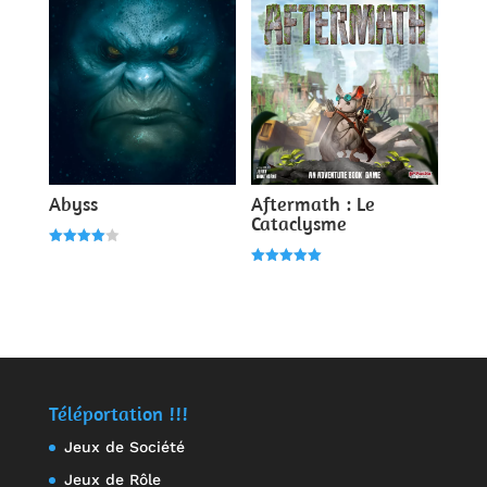
Abyss
Aftermath : Le
Cataclysme
Note
4.00
Note
sur 5
5.00
sur 5
Téléportation !!!
Jeux de Société
Jeux de Rôle