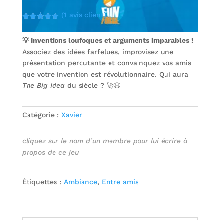
(
1
avis client)
Noté
5.00
sur 5
💡 Inventions loufoques et arguments imparables !
basé sur
notation
Associez des idées farfelues, improvisez une
client
présentation percutante et convainquez vos amis
que votre invention est révolutionnaire. Qui aura
The Big Idea
du siècle ? 🚀😆
Catégorie :
Xavier
cliquez sur le nom d’un membre pour lui écrire à
propos de ce jeu
Étiquettes :
Ambiance
,
Entre amis