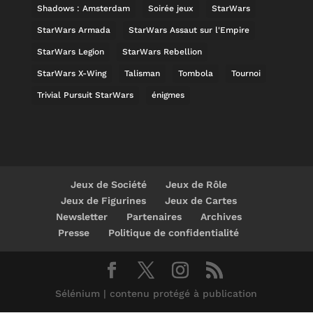
Shadows : Amsterdam
Soirée jeux
StarWars
StarWars Armada
StarWars Assaut sur l'Empire
StarWars Legion
StarWars Rebellion
StarWars X-Wing
Talisman
Tombola
Tournoi
Trivial Pursuit StarWars
énigmes
Jeux de Société
Jeux de Rôle
Jeux de Figurines
Jeux de Cartes
Newsletter
Partenaires
Archives
Presse
Politique de confidentialité
Sélénium | contenu protégé à publication