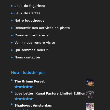
Jeux de Figurines
Jeux de Cartes
Notre ludothèque
Découvrir nos activités en photo
Comment adhérer ?
Venir nous rendre visite
Qui sommes-nous ?
Nous contacter
Notre ludothèque
The Grimm Forest
Note
5.00
Love Letter: Kanai Factory Limited Edition
sur 5
Note
5.00
Shadows : Amsterdam
sur 5