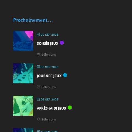
🥤
Des
écocups
Prochainement…
pour
jouer
02 SEP 2026
:
SOIRÉE JEUX
une
nouveauté
Sélénium
à
la
05 SEP 2026
Fête
JOURNÉE JEUX
du
Jeu
Sélénium
2025
!
06 SEP 2026
APRÈS-MIDI JEUX
Sélénium
12 SEP 2026