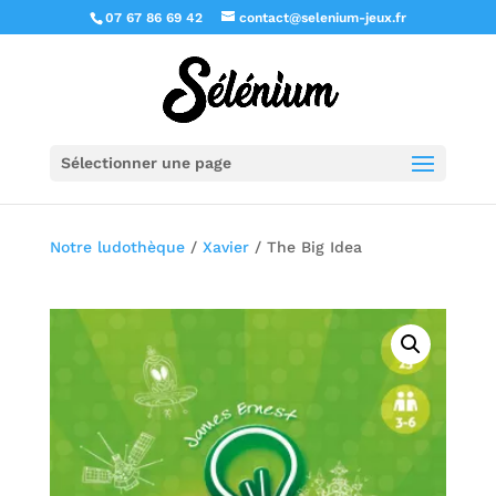
07 67 86 69 42
contact@selenium-jeux.fr
Sélectionner une page
Notre ludothèque
/
Xavier
/ The Big Idea