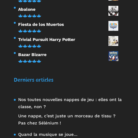
Note
5.00
Abalone
sur 5
Note
5.00
Fiesta de los Muertos
sur 5
Note
5.00
Trivial Pursuit Harry Potter
sur 5
Note
5.00
Bazar Bizarre
sur 5
Note
5.00
sur 5
Derniers articles
Nos toutes nouvelles nappes de jeu : elles ont la
classe, non ?
Une nappe, c’est juste un morceau de tissu ?
Pas chez Sélénium !
Quand la musique se joue…