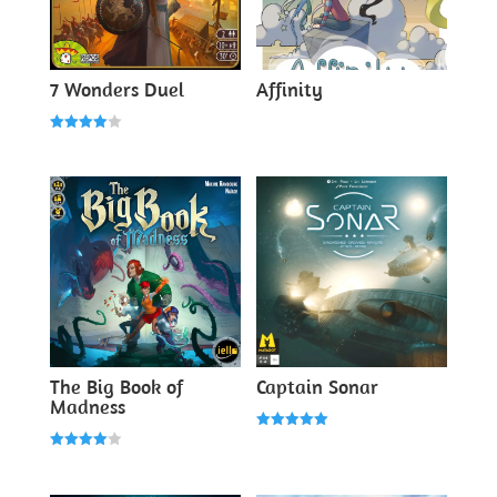
7 Wonders Duel
Affinity
Note
4.00
sur 5
The Big Book of
Captain Sonar
Madness
Note
5.00
Note
sur 5
4.00
sur 5