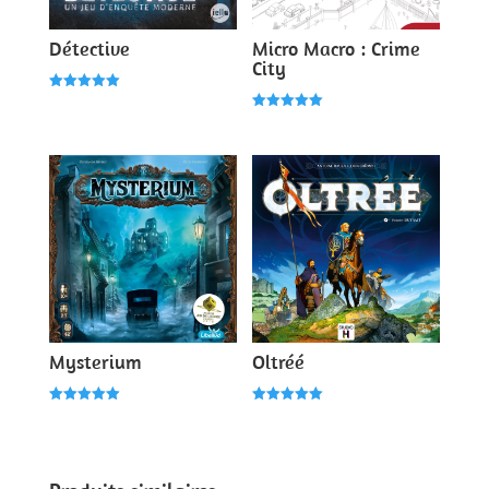
Détective
Micro Macro : Crime
City
Note
5.00
Note
sur 5
5.00
sur 5
Mysterium
Oltréé
Note
Note
5.00
5.00
sur 5
sur 5