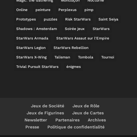
Magic: the Gathering
Montluçon
Nocturne
Online
peinture
Perplexus
pimp
Prototypes
puzzles
Risk StarWars
Saint Seiya
Shadows : Amsterdam
Soirée jeux
StarWars
StarWars Armada
StarWars Assaut sur l'Empire
StarWars Legion
StarWars Rebellion
StarWars X-Wing
Talisman
Tombola
Tournoi
Trivial Pursuit StarWars
énigmes
Jeux de Société
Jeux de Rôle
Jeux de Figurines
Jeux de Cartes
Newsletter
Partenaires
Archives
Presse
Politique de confidentialité