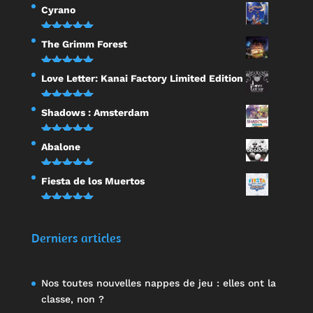
Note
5.00
Cyrano
sur 5
Note
5.00
The Grimm Forest
sur 5
Note
5.00
Love Letter: Kanai Factory Limited Edition
sur 5
Note
5.00
Shadows : Amsterdam
sur 5
Note
5.00
Abalone
sur 5
Note
5.00
Fiesta de los Muertos
sur 5
Note
5.00
sur 5
Derniers articles
Nos toutes nouvelles nappes de jeu : elles ont la
classe, non ?