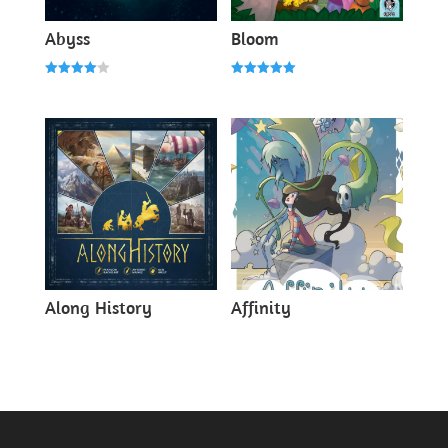
Abyss
Bloom
Note
Note
4.00
5.00
sur 5
sur 5
Along History
Affinity