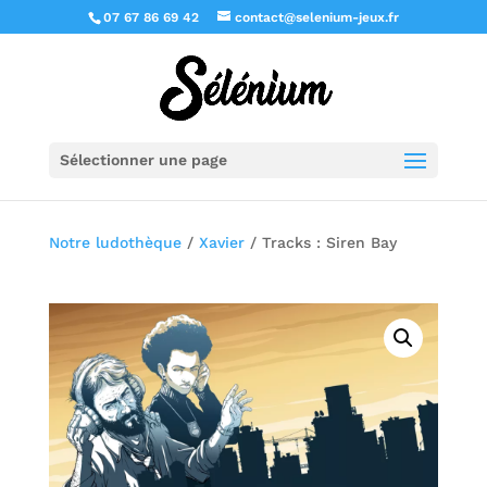
07 67 86 69 42
contact@selenium-jeux.fr
Sélectionner une page
Notre ludothèque
/
Xavier
/ Tracks : Siren Bay