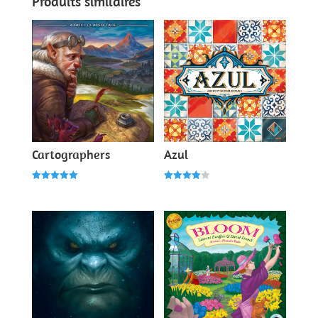
Produits similaires
Cartographers
Azul
Note
Note
5.00
4.00
sur 5
sur 5