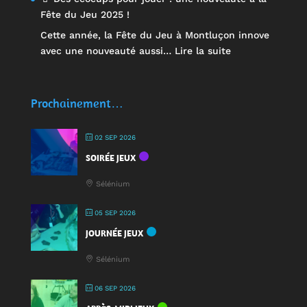
Fête du Jeu 2025 !
Cette année, la Fête du Jeu à Montluçon innove
:
avec une nouveauté aussi…
Lire la suite
🥤
Des
écocups
Prochainement…
pour
jouer
02 SEP 2026
:
SOIRÉE JEUX
une
nouveauté
Sélénium
à
la
05 SEP 2026
Fête
JOURNÉE JEUX
du
Jeu
Sélénium
2025
!
06 SEP 2026