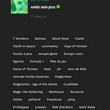
APRÈS-MIDI JEUX
Sélénium
7 Wonders
Batman
Blood Bowl
Clank!
Clank! in Space
commentry
Days of Wonder
Escale à jeux
escape game
Escape room
figurine
Formule 1
Fête du jeu
Game of Thrones
Heat
jdr
Jeux de Rôle
Journée Portes Ouvertes
Kingdomino
Kingdomino : Age of the Giants
la pléïade
Magic: the Gathering
Montluçon
Nocturne
Online
peinture
Perplexus
pimp
Prototypes
puzzles
Risk StarWars
Saint Seiya