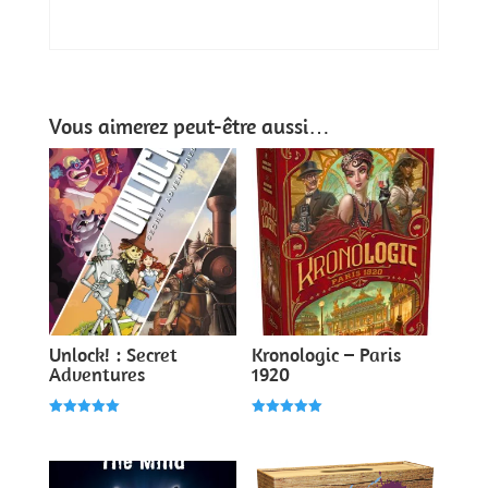
Vous aimerez peut-être aussi…
Unlock! : Secret
Kronologic – Paris
Adventures
1920
Note
Note
5.00
5.00
sur 5
sur 5