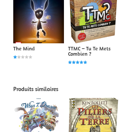
The Mind
TTMC – Tu Te Mets
Combien ?
N
ot
Note
e
5.00
1.
sur 5
00
s
ur
Produits similaires
5