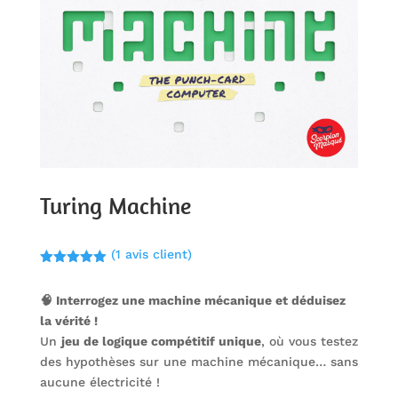
Turing Machine
(
1
avis client)
Noté
5.00
sur 5
🧠 Interrogez une machine mécanique et déduisez
basé sur
notation
la vérité !
client
Un
jeu de logique compétitif unique
, où vous testez
des hypothèses sur une machine mécanique… sans
aucune électricité !