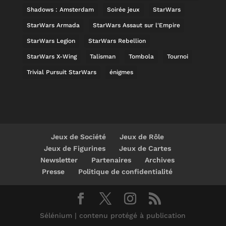
Shadows : Amsterdam
Soirée jeux
StarWars
StarWars Armada
StarWars Assaut sur l'Empire
StarWars Legion
StarWars Rebellion
StarWars X-Wing
Talisman
Tombola
Tournoi
Trivial Pursuit StarWars
énigmes
Jeux de Société
Jeux de Rôle
Jeux de Figurines
Jeux de Cartes
Newsletter
Partenaires
Archives
Presse
Politique de confidentialité
Sélénium | contenu protégé à publication