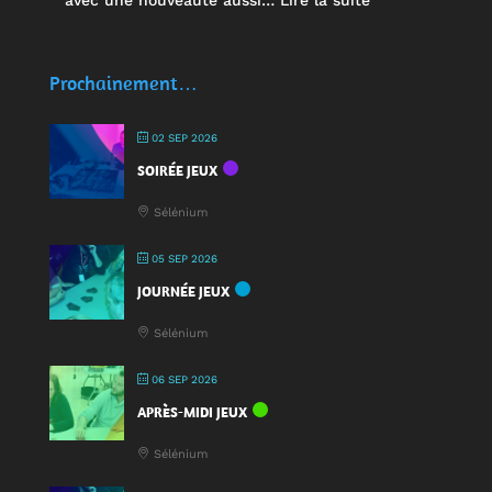
🥤
Des
écocups
Prochainement…
pour
jouer
02 SEP 2026
:
SOIRÉE JEUX
une
nouveauté
Sélénium
à
la
05 SEP 2026
Fête
JOURNÉE JEUX
du
Jeu
Sélénium
2025
!
06 SEP 2026
APRÈS-MIDI JEUX
Sélénium