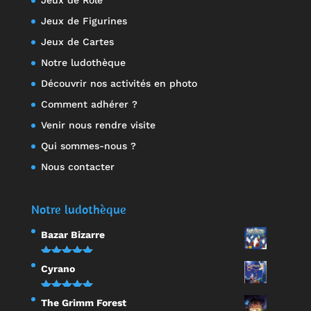
Jeux de Rôle
Jeux de Figurines
Jeux de Cartes
Notre ludothèque
Découvrir nos activités en photo
Comment adhérer ?
Venir nous rendre visite
Qui sommes-nous ?
Nous contacter
Notre ludothèque
Bazar Bizarre
Note
5.00
Cyrano
sur 5
Note
5.00
The Grimm Forest