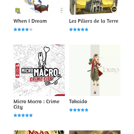
When I Dream
Les Piliers de la Terre
Note
Note
4.00
5.00
sur 5
sur 5
Micro Macro : Crime
Tokaido
City
Note
5.00
Note
sur 5
5.00
sur 5