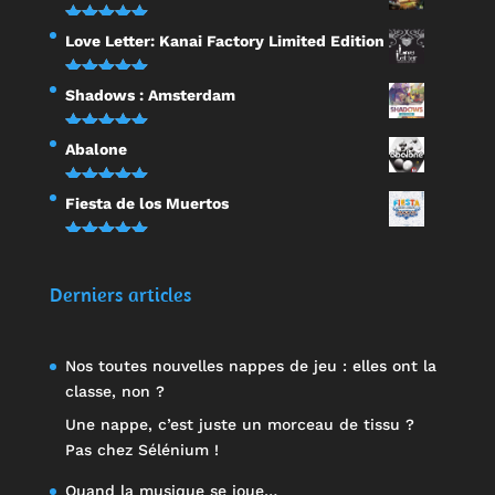
sur 5
Note
5.00
Love Letter: Kanai Factory Limited Edition
sur 5
Note
5.00
Shadows : Amsterdam
sur 5
Note
5.00
Abalone
sur 5
Note
5.00
Fiesta de los Muertos
sur 5
Note
5.00
sur 5
Derniers articles
Nos toutes nouvelles nappes de jeu : elles ont la
classe, non ?
Une nappe, c’est juste un morceau de tissu ?
Pas chez Sélénium !
Quand la musique se joue…