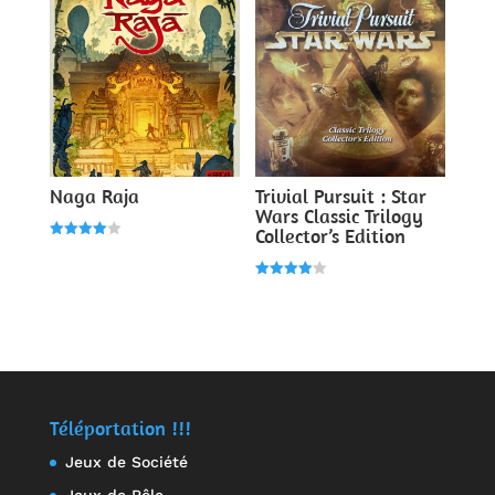
Naga Raja
Trivial Pursuit : Star
Wars Classic Trilogy
Collector’s Edition
Note
4.00
sur 5
Note
4.00
sur 5
Téléportation !!!
Jeux de Société