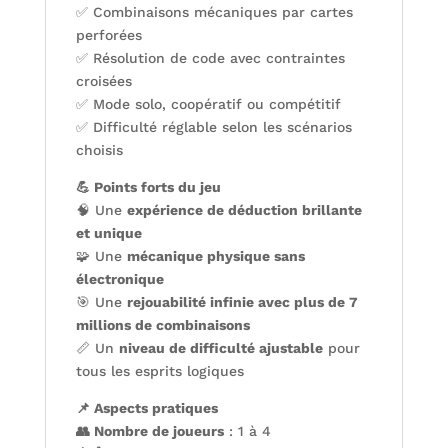
✅ Combinaisons mécaniques par cartes
perforées
✅ Résolution de code avec contraintes
croisées
✅ Mode solo, coopératif ou compétitif
✅ Difficulté réglable selon les scénarios
choisis
💪 Points forts du jeu
🧠 Une
expérience de déduction brillante
et unique
🧩 Une
mécanique physique sans
électronique
🎯 Une
rejouabilité infinie avec plus de 7
millions de combinaisons
📏 Un
niveau de difficulté ajustable
pour
tous les esprits logiques
📌 Aspects pratiques
👥 Nombre de joueurs
: 1 à 4