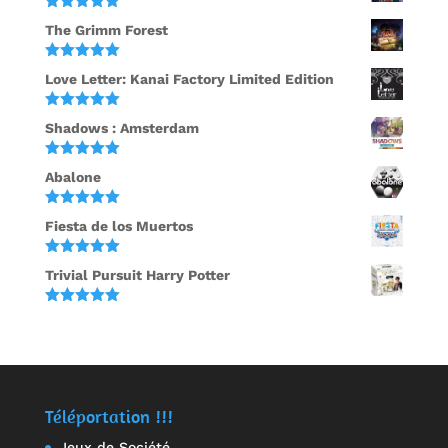
Note
5.00
The Grimm Forest
sur 5
Note
5.00
Love Letter: Kanai Factory Limited Edition
sur 5
Note
5.00
Shadows : Amsterdam
sur 5
Note
5.00
Abalone
sur 5
Note
5.00
Fiesta de los Muertos
sur 5
Note
5.00
Trivial Pursuit Harry Potter
sur 5
Note
5.00
sur 5
Téléportation !!!
Jeux de Société