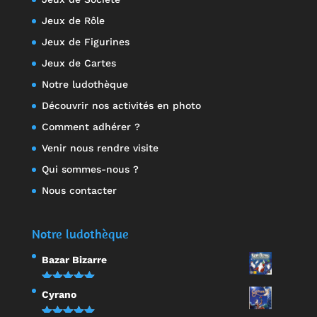
Jeux de Rôle
Jeux de Figurines
Jeux de Cartes
Notre ludothèque
Découvrir nos activités en photo
Comment adhérer ?
Venir nous rendre visite
Qui sommes-nous ?
Nous contacter
Notre ludothèque
Bazar Bizarre
Note
5.00
Cyrano
sur 5