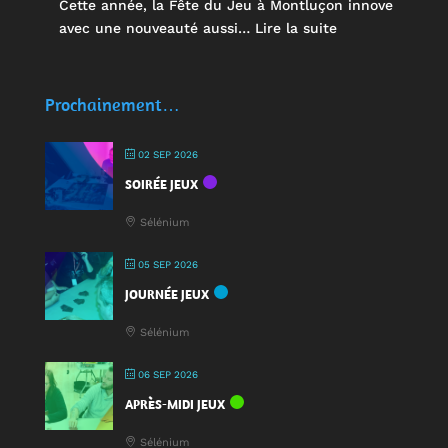
Cette année, la Fête du Jeu à Montluçon innove
:
avec une nouveauté aussi…
Lire la suite
🥤
Des
écocups
Prochainement…
pour
jouer
02 SEP 2026
:
SOIRÉE JEUX
une
nouveauté
Sélénium
à
la
05 SEP 2026
Fête
JOURNÉE JEUX
du
Jeu
Sélénium
2025
!
06 SEP 2026
APRÈS-MIDI JEUX
Sélénium