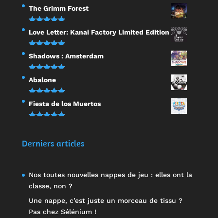
Note
5.00
The Grimm Forest
sur 5
Note
5.00
Love Letter: Kanai Factory Limited Edition
sur 5
Note
5.00
Shadows : Amsterdam
sur 5
Note
5.00
Abalone
sur 5
Note
5.00
Fiesta de los Muertos
sur 5
Note
5.00
sur 5
Derniers articles
Nos toutes nouvelles nappes de jeu : elles ont la
classe, non ?
Une nappe, c’est juste un morceau de tissu ?
Pas chez Sélénium !