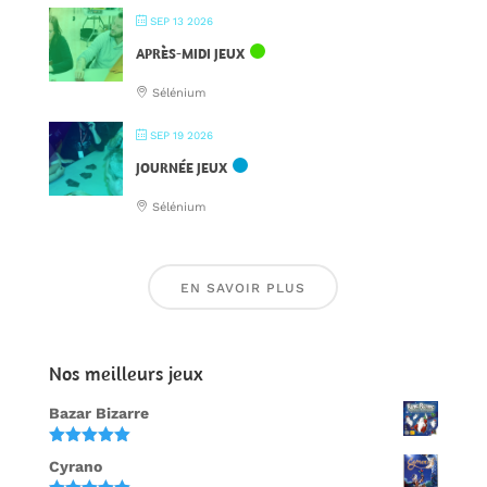
SEP 13 2026
APRÈS-MIDI JEUX
Sélénium
SEP 19 2026
JOURNÉE JEUX
Sélénium
EN SAVOIR PLUS
Nos meilleurs jeux
Bazar Bizarre
Note
5.00
Cyrano
sur 5