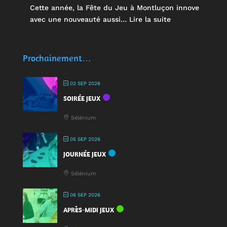
Cette année, la Fête du Jeu à Montluçon innove
:
avec une nouveauté aussi…
Lire la suite
🥤
Des
écocups
Prochainement…
pour
jouer
02 SEP 2026
:
SOIRÉE JEUX
une
nouveauté
Sélénium
à
la
05 SEP 2026
Fête
JOURNÉE JEUX
du
Jeu
Sélénium
2025
!
06 SEP 2026
APRÈS-MIDI JEUX