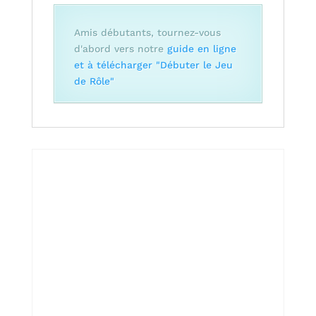
Amis débutants, tournez-vous
d'abord vers notre
guide en ligne
et à télécharger "Débuter le Jeu
de Rôle"