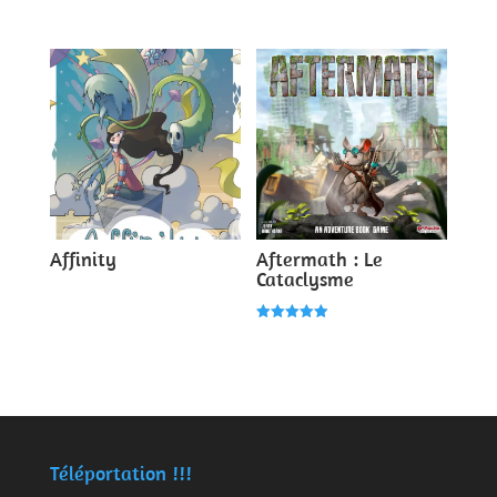
4.00
Note
sur 5
4.00
sur 5
Affinity
Aftermath : Le
Cataclysme
Note
5.00
sur 5
Téléportation !!!