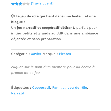
(
1
avis client)
Noté
3.00
🎲 Le jeu de rôle qui tient dans une boîte… et une
sur 5
basé
blague !
sur
notatio
Un
jeu narratif et coopératif délirant
, parfait pour
n client
initier petits et grands au JdR dans une ambiance
déjantée et sans préparation.
Catégorie :
Xavier
Marque :
Pirates
cliquez sur le nom d’un membre pour lui écrire à
propos de ce jeu
Étiquettes :
Coopératif
,
Familial
,
Jeu de rôle
,
Narratif