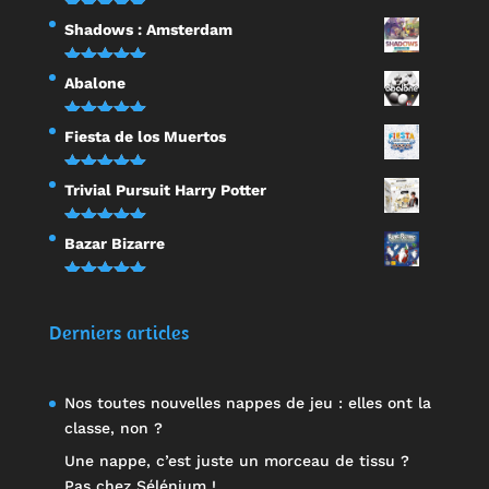
Note
5.00
Shadows : Amsterdam
sur 5
Note
5.00
Abalone
sur 5
Note
5.00
Fiesta de los Muertos
sur 5
Note
5.00
Trivial Pursuit Harry Potter
sur 5
Note
5.00
Bazar Bizarre
sur 5
Note
5.00
sur 5
Derniers articles
Nos toutes nouvelles nappes de jeu : elles ont la
classe, non ?
Une nappe, c’est juste un morceau de tissu ?
Pas chez Sélénium !