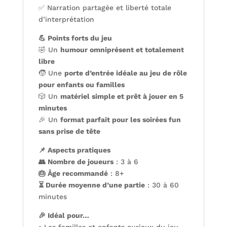
✅ Narration partagée et liberté totale
d’interprétation
💪 Points forts du jeu
🤣 Un
humour omniprésent et totalement
libre
🧒 Une
porte d’entrée idéale au jeu de rôle
pour enfants ou familles
🎲 Un
matériel simple et prêt à jouer en 5
minutes
🎉 Un
format parfait pour les soirées fun
sans prise de tête
📌 Aspects pratiques
👥 Nombre de joueurs
: 3 à 6
🎂 Âge recommandé
: 8+
⏳ Durée moyenne d’une partie
: 30 à 60
minutes
🎉 Idéal pour…
• Les familles et enfants curieux du jeu