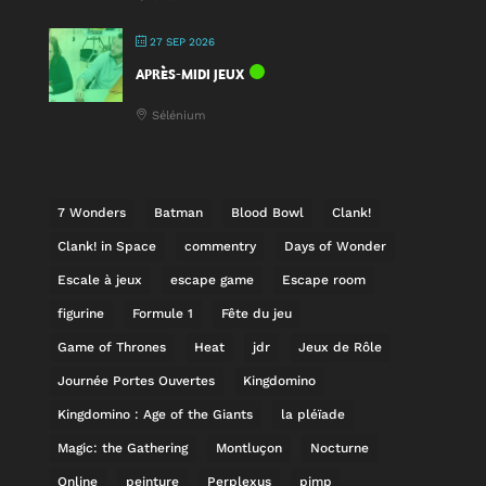
27 SEP 2026
APRÈS-MIDI JEUX
Sélénium
7 Wonders
Batman
Blood Bowl
Clank!
Clank! in Space
commentry
Days of Wonder
Escale à jeux
escape game
Escape room
figurine
Formule 1
Fête du jeu
Game of Thrones
Heat
jdr
Jeux de Rôle
Journée Portes Ouvertes
Kingdomino
Kingdomino : Age of the Giants
la pléïade
Magic: the Gathering
Montluçon
Nocturne
Online
peinture
Perplexus
pimp