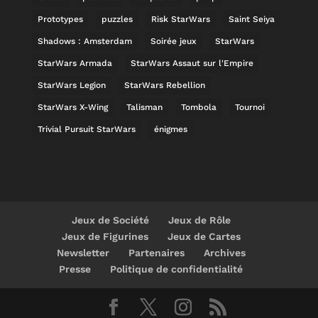
Prototypes
puzzles
Risk StarWars
Saint Seiya
Shadows : Amsterdam
Soirée jeux
StarWars
StarWars Armada
StarWars Assaut sur l'Empire
StarWars Legion
StarWars Rebellion
StarWars X-Wing
Talisman
Tombola
Tournoi
Trivial Pursuit StarWars
énigmes
Jeux de Société
Jeux de Rôle
Jeux de Figurines
Jeux de Cartes
Newsletter
Partenaires
Archives
Presse
Politique de confidentialité