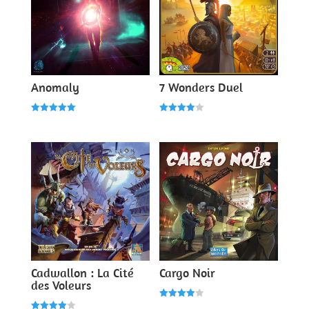
Anomaly
7 Wonders Duel
Note
Note
5.00
4.00
sur 5
sur 5
Cadwallon : La Cité
Cargo Noir
des Voleurs
Note