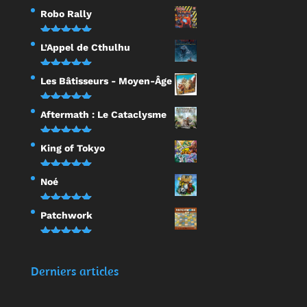
Robo Rally
Note
5.00
L’Appel de Cthulhu
sur 5
Note
5.00
Les Bâtisseurs - Moyen-Âge
sur 5
Note
5.00
Aftermath : Le Cataclysme
sur 5
Note
5.00
King of Tokyo
sur 5
Note
5.00
Noé
sur 5
Note
5.00
Patchwork
sur 5
Note
5.00
sur 5
Derniers articles