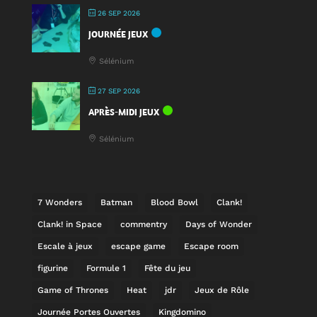
26 SEP 2026
JOURNÉE JEUX
Sélénium
27 SEP 2026
APRÈS-MIDI JEUX
Sélénium
7 Wonders
Batman
Blood Bowl
Clank!
Clank! in Space
commentry
Days of Wonder
Escale à jeux
escape game
Escape room
figurine
Formule 1
Fête du jeu
Game of Thrones
Heat
jdr
Jeux de Rôle
Journée Portes Ouvertes
Kingdomino