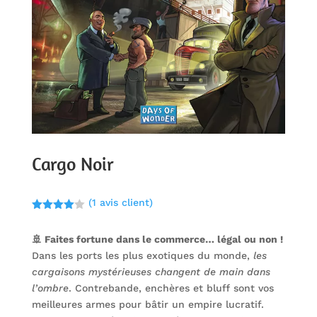
Cargo Noir
(
1
avis client)
Noté
4.00
sur 5
🚢 Faites fortune dans le commerce… légal ou non !
basé
sur
Dans les ports les plus exotiques du monde,
les
notation
client
cargaisons mystérieuses changent de main dans
l’ombre
. Contrebande, enchères et bluff sont vos
meilleures armes pour bâtir un empire lucratif.