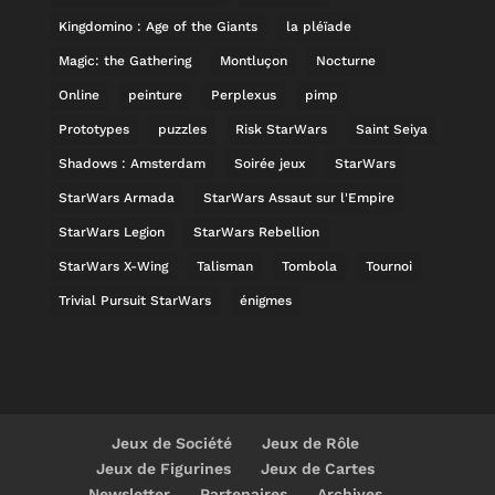
Kingdomino : Age of the Giants
la pléïade
Magic: the Gathering
Montluçon
Nocturne
Online
peinture
Perplexus
pimp
Prototypes
puzzles
Risk StarWars
Saint Seiya
Shadows : Amsterdam
Soirée jeux
StarWars
StarWars Armada
StarWars Assaut sur l'Empire
StarWars Legion
StarWars Rebellion
StarWars X-Wing
Talisman
Tombola
Tournoi
Trivial Pursuit StarWars
énigmes
Jeux de Société
Jeux de Rôle
Jeux de Figurines
Jeux de Cartes
Newsletter
Partenaires
Archives