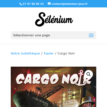
07 67 86 69 42
contact@selenium-jeux.fr
Sélectionner une page
Notre ludothèque
/
Xavier
/ Cargo Noir