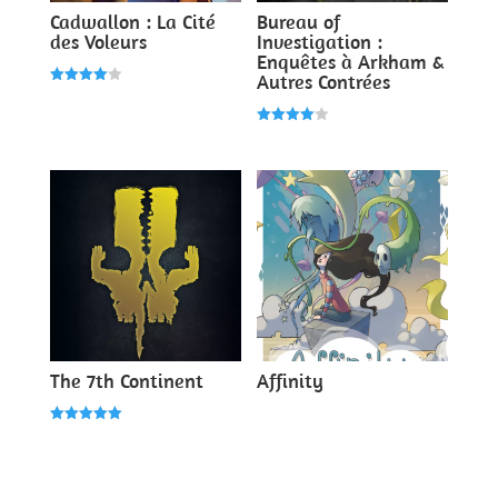
Cadwallon : La Cité
Bureau of
des Voleurs
Investigation :
Enquêtes à Arkham &
Autres Contrées
Note
4.00
sur 5
Note
4.00
sur 5
The 7th Continent
Affinity
Note
5.00
sur 5