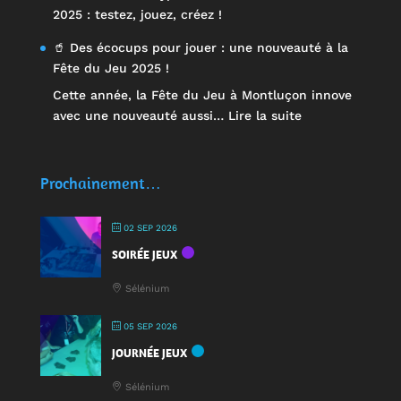
2025 : testez, jouez, créez !
🥤 Des écocups pour jouer : une nouveauté à la
Fête du Jeu 2025 !
Cette année, la Fête du Jeu à Montluçon innove
:
avec une nouveauté aussi…
Lire la suite
🥤
Des
écocups
Prochainement…
pour
jouer
02 SEP 2026
:
SOIRÉE JEUX
une
nouveauté
Sélénium
à
la
05 SEP 2026
Fête
JOURNÉE JEUX
du
Jeu
Sélénium