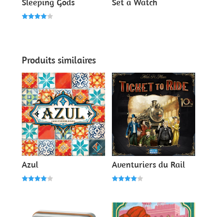
Sleeping Gods
Set a Watch
Note
4.00
sur 5
Produits similaires
Azul
Aventuriers du Rail
Note
Note
4.00
4.00
sur 5
sur 5