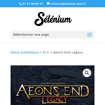
07 67 86 69 42
contact@selenium-jeux.fr
Sélectionner une page
Notre ludothèque
/
Éric
/ Aeon’s End Legacy