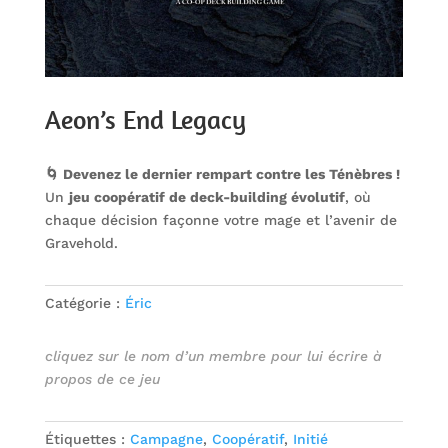
Aeon’s End Legacy
🌀 Devenez le dernier rempart contre les Ténèbres !
Un
jeu coopératif de deck-building évolutif
, où
chaque décision façonne votre mage et l’avenir de
Gravehold.
Catégorie :
Éric
cliquez sur le nom d’un membre pour lui écrire à
propos de ce jeu
Étiquettes :
Campagne
,
Coopératif
,
Initié