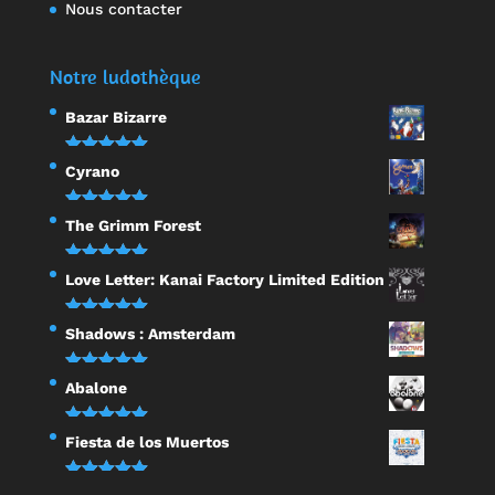
Nous contacter
Notre ludothèque
Bazar Bizarre
Note
5.00
Cyrano
sur 5
Note
5.00
The Grimm Forest
sur 5
Note
5.00
Love Letter: Kanai Factory Limited Edition
sur 5
Note
5.00
Shadows : Amsterdam
sur 5
Note
5.00
Abalone
sur 5
Note
5.00
Fiesta de los Muertos
sur 5
Note
5.00