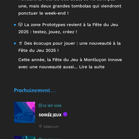
une, mais deux grandes tombolas qui viendront
ponctuer le week-end !
🎲 La zone Prototypes revient à la Fête du Jeu
2025 : testez, jouez, créez !
🥤 Des écocups pour jouer : une nouveauté à la
Fête du Jeu 2025 !
Cette année, la Fête du Jeu à Montluçon innove
:
avec une nouveauté aussi…
Lire la suite
🥤
Des
écocups
Prochainement…
pour
jouer
02 SEP 2026
:
SOIRÉE JEUX
une
nouveauté
Sélénium
à
la