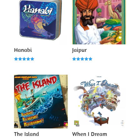
Hanabi
Jaipur
Note
Note
5.00
5.00
sur 5
sur 5
The Island
When I Dream