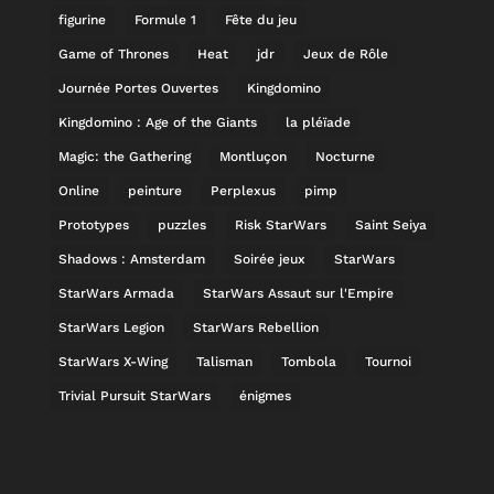
figurine
Formule 1
Fête du jeu
Game of Thrones
Heat
jdr
Jeux de Rôle
Journée Portes Ouvertes
Kingdomino
Kingdomino : Age of the Giants
la pléïade
Magic: the Gathering
Montluçon
Nocturne
Online
peinture
Perplexus
pimp
Prototypes
puzzles
Risk StarWars
Saint Seiya
Shadows : Amsterdam
Soirée jeux
StarWars
StarWars Armada
StarWars Assaut sur l'Empire
StarWars Legion
StarWars Rebellion
StarWars X-Wing
Talisman
Tombola
Tournoi
Trivial Pursuit StarWars
énigmes